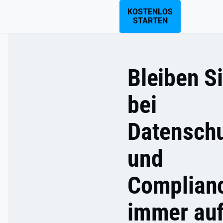
KOSTENLOS
STARTEN
Bleiben S
bei
Datensch
und
Complian
immer au