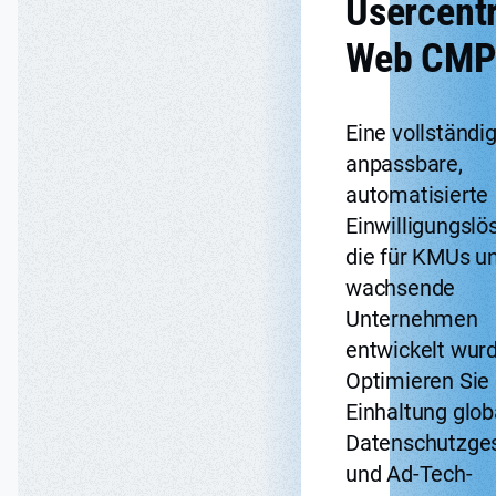
Usercentr
Web CMP
Eine vollständi
anpassbare,
automatisierte
Einwilligungslö
die für KMUs u
wachsende
Unternehmen
entwickelt wurd
Optimieren Sie 
Einhaltung glob
Datenschutzge
und Ad-Tech-