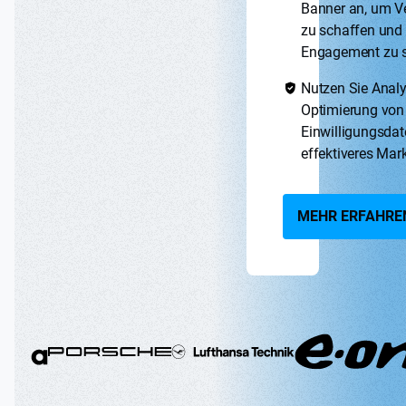
Banner an, um V
zu schaffen und
Engagement zu s
Nutzen Sie Analy
Optimierung von
Einwilligungsdat
effektiveres Mark
MEHR ERFAHRE