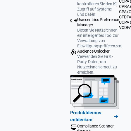
CCPA (
kontrollieren Sie den KI-
CPRA (
Zugriff auf Systeme
CPA (C
und Daten
CTDPA 
Usercentrics Preference
UCPA 
Manager
VCDPA 
Bieten Sie Nutzer:innen
ein intelligentes Tool zur
Verwaltung von
Einwilligungspräferenzen.
Audience Unlocker
Verwenden Sie First-
Party-Daten, um
Nutzer:innen erneut zu
erreichen.
Produktdemos
entdecken
Compliance-Scanner