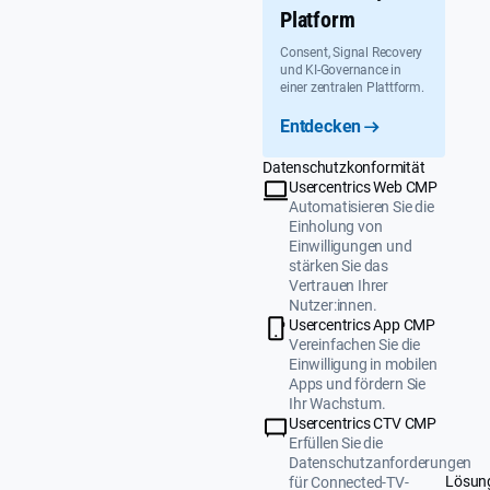
Platform
Consent, Signal Recovery
und KI-Governance in
einer zentralen Plattform.
Entdecken
Datenschutzkonformität
Usercentrics Web CMP
Automatisieren Sie die
Einholung von
Einwilligungen und
stärken Sie das
Vertrauen Ihrer
Nutzer:innen.
Usercentrics App CMP
Vereinfachen Sie die
Einwilligung in mobilen
Apps und fördern Sie
Ihr Wachstum.
Usercentrics CTV CMP
Erfüllen Sie die
Datenschutzanforderungen
Lösun
für Connected-TV-