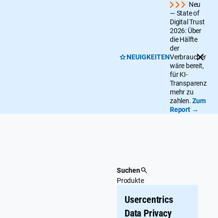
Überspringen
Neu
— State of
Digital Trust
2026: Über
die Hälfte
der
NEUIGKEITEN
Verbraucher
wäre bereit,
für KI-
Transparenz
mehr zu
zahlen.
Zum
Report →
Suchen
Produkte
Usercentrics
Data Privacy