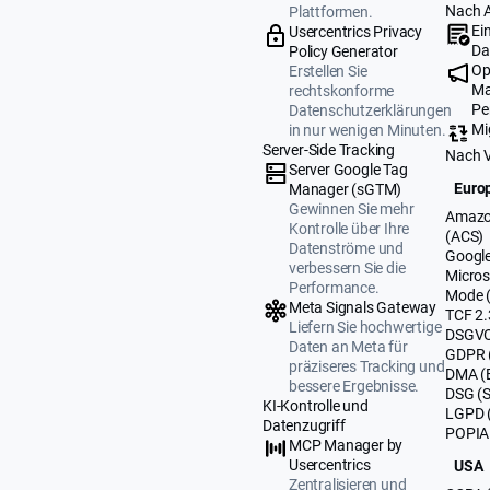
Nach 
Plattformen.
Ei
Usercentrics Privacy
Da
Policy Generator
Op
Erstellen Sie
Ma
rechtskonforme
Pe
Datenschutzerklärungen
Mi
in nur wenigen Minuten.
Server-Side Tracking
Nach 
Server Google Tag
Europ
Manager (sGTM)
Gewinnen Sie mehr
Amazo
Kontrolle über Ihre
(ACS)
Datenströme und
Google
verbessern Sie die
Micros
Performance.
Mode 
Meta Signals Gateway
TCF 2.
Liefern Sie hochwertige
DSGVO
Daten an Meta für
GDPR 
präziseres Tracking und
DMA (
bessere Ergebnisse.
DSG (
KI-Kontrolle und
LGPD (
Datenzugriff
POPIA 
MCP Manager by
Usercentrics
USA
Zentralisieren und