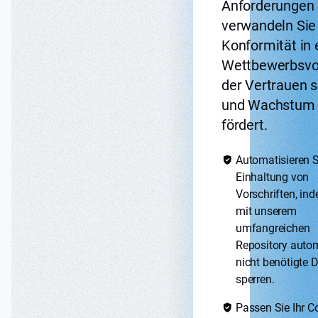
Anforderungen
verwandeln Sie 
Konformität in 
Wettbewerbsvor
der Vertrauen s
und Wachstum
fördert.
Automatisieren S
Einhaltung von
Vorschriften, in
mit unserem
umfangreichen
Repository auto
nicht benötigte 
sperren.
Passen Sie Ihr C