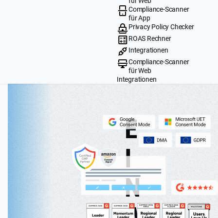
für Web
Compliance-Scanner
für App
Privacy Policy Checker
ROAS Rechner
Integrationen
Compliance-Scanner
für Web
Integrationen
E
I
N
W