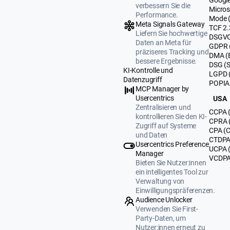
verbessern Sie die
Micros
Performance.
Mode 
Meta Signals Gateway
TCF 2.
Liefern Sie hochwertige
DSGVO
Daten an Meta für
GDPR 
präziseres Tracking und
DMA (
bessere Ergebnisse.
DSG (
KI-Kontrolle und
LGPD (
Datenzugriff
POPIA 
MCP Manager by
Usercentrics
USA
Zentralisieren und
CCPA (
kontrollieren Sie den KI-
CPRA (
Zugriff auf Systeme
CPA (C
und Daten
CTDPA 
Usercentrics Preference
UCPA 
Manager
VCDPA 
Bieten Sie Nutzer:innen
ein intelligentes Tool zur
Verwaltung von
Einwilligungspräferenzen.
Audience Unlocker
Verwenden Sie First-
Party-Daten, um
Nutzer:innen erneut zu