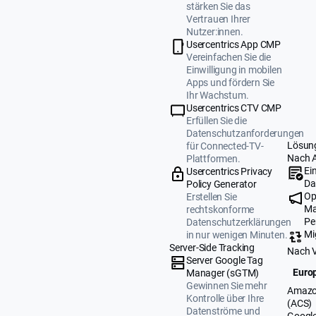
stärken Sie das
Vertrauen Ihrer
Nutzer:innen.
Usercentrics App CMP
Vereinfachen Sie die
Einwilligung in mobilen
Apps und fördern Sie
Ihr Wachstum.
Usercentrics CTV CMP
Erfüllen Sie die
Datenschutzanforderungen
Lösun
für Connected-TV-
Nach 
Plattformen.
Ei
Usercentrics Privacy
Da
Policy Generator
Op
Erstellen Sie
Ma
rechtskonforme
Pe
Datenschutzerklärungen
Mi
in nur wenigen Minuten.
Server-Side Tracking
Nach 
Server Google Tag
Europ
Manager (sGTM)
Gewinnen Sie mehr
Amazo
Kontrolle über Ihre
(ACS)
Datenströme und
Google