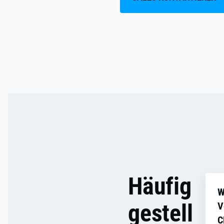
Häufig
W
gestell
V
C