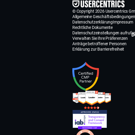
© Copyright 2026 Usercentrics G
Allgemeine Geschäftsbedingunge
Datenschutzerklärung
Impressum
Rechtliche Dokumente
Datenschutzeinstellungen aufrufe
D
Verwalten Sie Ihre Präferenzen
Anträge betroffener Personen
Erklärung zur Barrierefreiheit