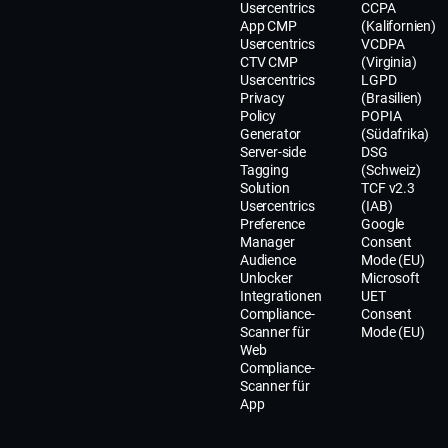
Usercentrics
CCPA
App CMP
(Kalifornien)
Usercentrics
VCDPA
CTV CMP
(Virginia)
Usercentrics
LGPD
Privacy
(Brasilien)
Policy
POPIA
Generator
(Südafrika)
Server-side
DSG
Tagging
(Schweiz)
Solution
TCF v2.3
Usercentrics
(IAB)
Preference
Google
Manager
Consent
Audience
Mode (EU)
Unlocker
Microsoft
Integrationen
UET
Compliance-
Consent
Scanner für
Mode (EU)
Web
Compliance-
Scanner für
App