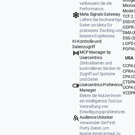
verbessern Sie die
Micros
Performance.
Mode 
Meta Signals Gateway
TCF 2.
Liefern Sie hochwertige
DSGVO
Daten an Meta für
GDPR 
präziseres Tracking und
DMA (
bessere Ergebnisse.
DSG (
KI-Kontrolle und
LGPD (
Datenzugriff
POPIA 
MCP Manager by
Usercentrics
USA
Zentralisieren und
CCPA (
kontrollieren Sie den KI-
CPRA (
Zugriff auf Systeme
CPA (C
und Daten
CTDPA 
Usercentrics Preference
UCPA 
Manager
VCDPA 
Bieten Sie Nutzer:innen
ein intelligentes Tool zur
Verwaltung von
Einwilligungspräferenzen.
Audience Unlocker
Verwenden Sie First-
Party-Daten, um
Nutzer:innen erneut zu