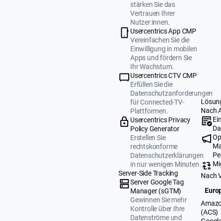
stärken Sie das
Vertrauen Ihrer
Nutzer:innen.
Usercentrics App CMP
Vereinfachen Sie die
Einwilligung in mobilen
Apps und fördern Sie
Ihr Wachstum.
Usercentrics CTV CMP
Erfüllen Sie die
Datenschutzanforderungen
Lösun
für Connected-TV-
Nach 
Plattformen.
Ei
Usercentrics Privacy
Da
Policy Generator
Op
Erstellen Sie
Ma
rechtskonforme
Pe
Datenschutzerklärungen
Mi
in nur wenigen Minuten.
Server-Side Tracking
Nach 
Server Google Tag
Europ
Manager (sGTM)
Gewinnen Sie mehr
Amazo
Kontrolle über Ihre
(ACS)
Datenströme und
Google