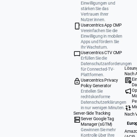
Einwilligungen und
stärken Sie das
Vertrauen Ihrer
Nutzer:innen.
Usercentrics App CMP
Vereinfachen Sie die
Einwilligung in mobilen
Apps und fördern Sie
Ihr Wachstum.
Usercentrics CTV CMP
Erfüllen Sie die
Datenschutzanforderungen
Lösun
für Connected-TV-
Nach 
Plattformen.
Ei
Usercentrics Privacy
Da
Policy Generator
Op
Erstellen Sie
Ma
rechtskonforme
Pe
Datenschutzerklärungen
Mi
in nur wenigen Minuten.
Server-Side Tracking
Nach 
Server Google Tag
Europ
Manager (sGTM)
Gewinnen Sie mehr
Amazo
Kontrolle über Ihre
(ACS)