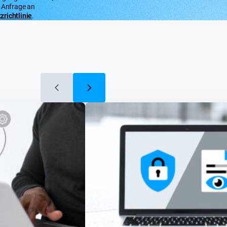
e Anfrage an
richtlinie
.