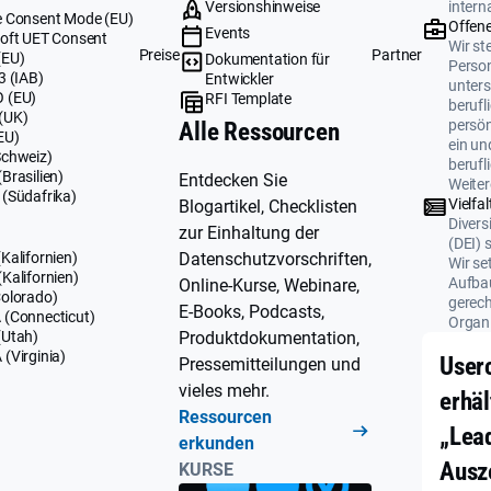
Versionshinweise
intern
 Consent Mode (EU)
Offene
Events
oft UET Consent
Wir ste
Preise
Partner
(EU)
Dokumentation für
Perso
3 (IAB)
Entwickler
unters
 (EU)
RFI Template
berufl
(UK)
persö
Alle Ressourcen
EU)
ein un
Schweiz)
berufl
Brasilien)
Entdecken Sie
Weiter
(Südafrika)
Vielfal
Blogartikel, Checklisten
Divers
zur Einhaltung der
(DEI) 
Datenschutzvorschriften,
Kalifornien)
Wir se
Kalifornien)
Aufbau
Online-Kurse, Webinare,
olorado)
gerech
E-Books, Podcasts,
(Connecticut)
Organi
Produktdokumentation,
(Utah)
(Virginia)
User
Pressemitteilungen und
vieles mehr.
erhäl
Ressourcen
„Lea
erkunden
Ausz
KURSE