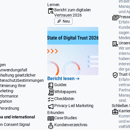
im Ber
Lernen
Manag
Bericht zum digitalen
und A
Vertrauen 2026
Press
Neu
Erfahr
Kunden
sagen.
Medien
Unser
Wir si
intern
haben 
intere
gen
der ga
Anwendungsfall
Trust 
nhaltung gesetzlicher
Bericht lesen
Erfahr
tenschutzbestimmungen
Guides
vertr
timierung Ihrer
Partne
rketing-
Whitepapers
Manag
rformance
Checklisten
sind.
gration
Privacy-Led Marketing
Schließen 
Verordnung
Karrie
Erkunden
Komme
a und international
Case Studies
und we
n Consent Signal
Kundenverzeichnis
vielfä