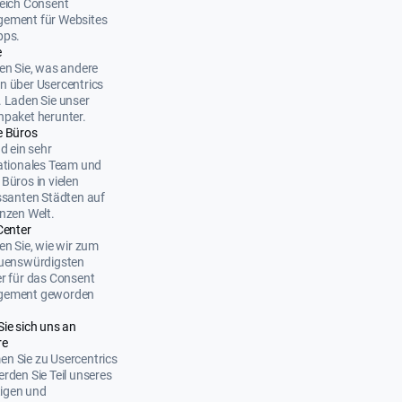
eich Consent
ement für Websites
pps.
e
en Sie, was andere
 über Usercentrics
 Laden Sie unser
paket herunter.
e Büros
nd ein sehr
ationales Team und
Büros in vielen
ssanten Städten auf
nzen Welt.
Center
en Sie, wie wir zum
auenswürdigsten
r für das Consent
ement geworden
Sie sich uns an
re
n Sie zu Usercentrics
rden Sie Teil unseres
ltigen und