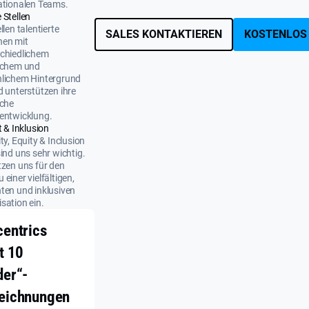
ationalen Teams.
 Stellen
llen talentierte
SALES KONTAKTIEREN
KOSTENLOS
nen mit
chiedlichem
ichem und
nlichem Hintergrund
d unterstützen ihre
iche
entwicklung.
t & Inklusion
ity, Equity & Inclusion
sind uns sehr wichtig.
tzen uns für den
 einer vielfältigen,
ten und inklusiven
sation ein.
centrics
t 10
der“-
eichnungen