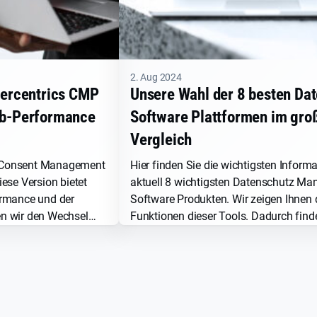
2. Aug 2024
sercentrics CMP
Unsere Wahl der 8 besten Da
eb-Performance
Software Plattformen im gro
Vergleich
er Consent Management
Hier finden Sie die wichtigsten Inform
ese Version bietet
aktuell 8 wichtigsten Datenschutz M
ormance und der
Software Produkten. Wir zeigen Ihnen 
n wir den Wechsel
Funktionen dieser Tools. Dadurch find
zuvor gestaltet. Lesen
einfach die Software, die am besten zu
fahren.