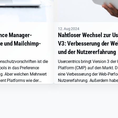
12. Aug 2024
ence Manager-
Nahtloser Wechsel zur U
le und Mailchimp-
V3: Verbesserung der W
und der Nutzererfahrung
nschutzvorschriften ist die
Usercentrics bringt Version 3 d
ools in das Preference
Platform (CMP) auf den Markt. Di
g. Aber welchen Mehrwert
eine Verbesserung der Web-Perf
nt Platforms wie der
Nutzererfahrung. Außerdem habe
nager den Marketers und
von V2 auf V3 so einfach wie nie 
grationen?
Sie weiter, um alles darüber zu er