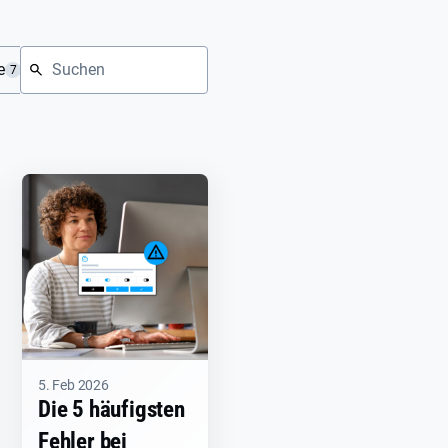
e
Industrie News
Online-Marketing
Privacy P
7
14
1
5. Feb 2026
Die 5 häufigsten
Fehler bei