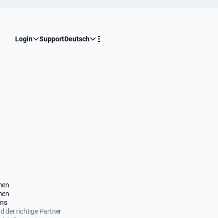
Login
Support
Deutsch
men
men
uns
nd der richtige Partner