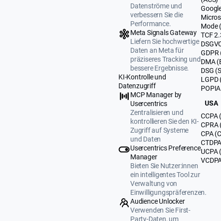
Datenströme und
Google
verbessern Sie die
Micros
Performance.
Mode 
Meta Signals Gateway
TCF 2.
Liefern Sie hochwertige
DSGVO
Daten an Meta für
GDPR 
präziseres Tracking und
DMA (
bessere Ergebnisse.
DSG (
KI-Kontrolle und
LGPD (
Datenzugriff
POPIA 
MCP Manager by
USA
Usercentrics
Zentralisieren und
CCPA (
kontrollieren Sie den KI-
CPRA (
Zugriff auf Systeme
CPA (C
und Daten
CTDPA 
Usercentrics Preference
UCPA 
Manager
VCDPA 
Bieten Sie Nutzer:innen
ein intelligentes Tool zur
Verwaltung von
Einwilligungspräferenzen.
Audience Unlocker
Verwenden Sie First-
Party-Daten, um