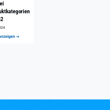
ei
uktkategorien
G2
2024
anzeigen