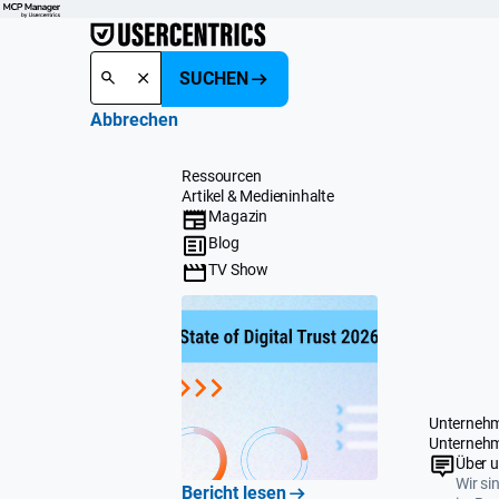
SUCHEN
Abbrechen
Ressourcen
Artikel & Medieninhalte
Magazin
Blog
TV Show
Unterneh
Unterneh
Über 
Wir si
Bericht lesen