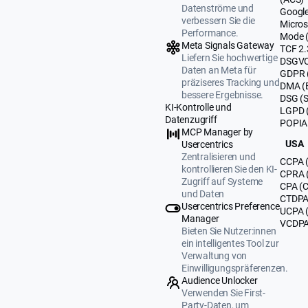
Datenströme und
Google
verbessern Sie die
Micros
Performance.
Mode 
Meta Signals Gateway
TCF 2.
Liefern Sie hochwertige
DSGVO
Daten an Meta für
GDPR 
präziseres Tracking und
DMA (
bessere Ergebnisse.
DSG (
KI-Kontrolle und
LGPD (
Datenzugriff
POPIA 
MCP Manager by
USA
Usercentrics
Zentralisieren und
CCPA (
kontrollieren Sie den KI-
CPRA (
Zugriff auf Systeme
CPA (C
und Daten
CTDPA 
Usercentrics Preference
UCPA 
Manager
VCDPA 
Bieten Sie Nutzer:innen
ein intelligentes Tool zur
Verwaltung von
Einwilligungspräferenzen.
Audience Unlocker
Verwenden Sie First-
Party-Daten, um