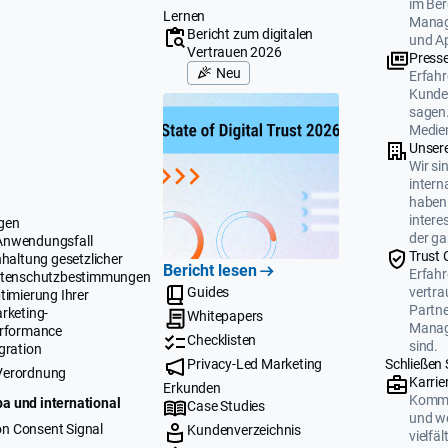
im Ber
Lernen
Manag
Bericht zum digitalen
und A
Vertrauen 2026
Press
Neu
Erfahr
Kunden
sagen.
Medien
Unser
Wir si
intern
haben 
intere
gen
der ga
Anwendungsfall
Trust 
nhaltung gesetzlicher
Bericht lesen
Erfahr
tenschutzbestimmungen
Guides
vertr
timierung Ihrer
Partne
rketing-
Whitepapers
Manag
rformance
Checklisten
sind.
gration
Privacy-Led Marketing
Schließen 
Verordnung
Karrie
Erkunden
Komme
a und international
Case Studies
und we
n Consent Signal
Kundenverzeichnis
vielfä