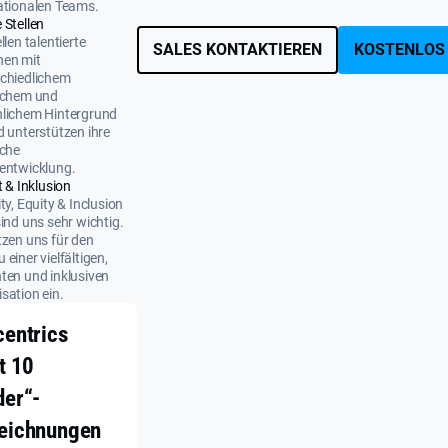
ationalen Teams.
 Stellen
llen talentierte
SALES KONTAKTIEREN
KOSTENLOS
nen mit
chiedlichem
ichem und
nlichem Hintergrund
d unterstützen ihre
iche
entwicklung.
t & Inklusion
ity, Equity & Inclusion
sind uns sehr wichtig.
tzen uns für den
 einer vielfältigen,
ten und inklusiven
sation ein.
centrics
t 10
der“-
eichnungen