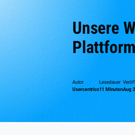
Unsere W
Plattfor
Autor
Lesedauer
Veröff
Usercentrics
11 Minuten
Aug 2