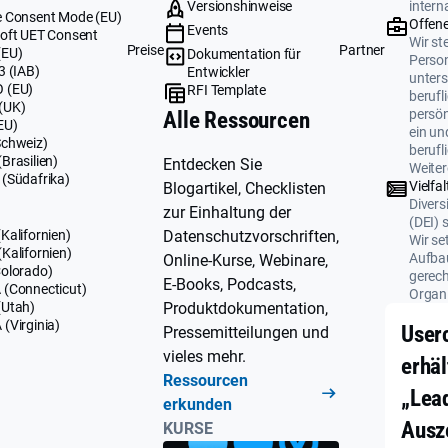
Versionshinweise
intern
 Consent Mode (EU)
Offene
Events
oft UET Consent
Wir ste
Preise
Partner
(EU)
Dokumentation für
Perso
3 (IAB)
Entwickler
unters
 (EU)
RFI Template
berufl
(UK)
persö
Alle Ressourcen
EU)
ein un
Schweiz)
berufl
Brasilien)
Entdecken Sie
Weiter
(Südafrika)
Vielfal
Blogartikel, Checklisten
Divers
zur Einhaltung der
(DEI) 
Datenschutzvorschriften,
Kalifornien)
Wir se
Kalifornien)
Aufbau
Online-Kurse, Webinare,
olorado)
gerech
E-Books, Podcasts,
(Connecticut)
Organi
Produktdokumentation,
(Utah)
(Virginia)
User
Pressemitteilungen und
vieles mehr.
erhäl
Ressourcen
„Lea
erkunden
Ausz
KURSE