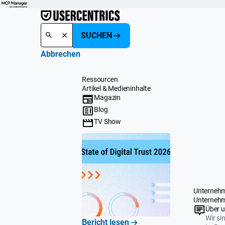
SUCHEN
Abbrechen
Ressourcen
Artikel & Medieninhalte
Magazin
Blog
TV Show
Unterneh
Unterneh
Über 
Wir si
Bericht lesen