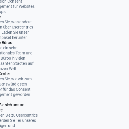
eich Consent
ement für Websites
pps.
e
en Sie, was andere
 über Usercentrics
 Laden Sie unser
paket herunter.
e Büros
nd ein sehr
ationales Team und
Büros in vielen
ssanten Städten auf
nzen Welt.
Center
en Sie, wie wir zum
auenswürdigsten
r für das Consent
ement geworden
Sie sich uns an
re
n Sie zu Usercentrics
rden Sie Teil unseres
ltigen und