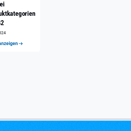
ei
uktkategorien
G2
2024
anzeigen