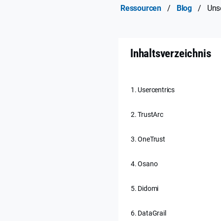
Ressourcen
/
Blog
/
Uns
Inhaltsverzeichnis
1. Usercentrics
2. TrustArc
3. OneTrust
4. Osano
5. Didomi
6. DataGrail