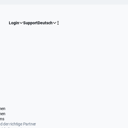
Login
Support
Deutsch
men
men
uns
nd der richtige Partner