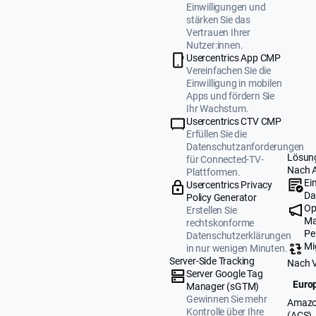
Einwilligungen und
stärken Sie das
Vertrauen Ihrer
Nutzer:innen.
Usercentrics App CMP
Vereinfachen Sie die
Einwilligung in mobilen
Apps und fördern Sie
Ihr Wachstum.
Usercentrics CTV CMP
Erfüllen Sie die
Datenschutzanforderungen
Lösun
für Connected-TV-
Nach 
Plattformen.
Ei
Usercentrics Privacy
Da
Policy Generator
Op
Erstellen Sie
Ma
rechtskonforme
Pe
Datenschutzerklärungen
Mi
in nur wenigen Minuten.
Server-Side Tracking
Nach 
Server Google Tag
Europ
Manager (sGTM)
Gewinnen Sie mehr
Amazo
Kontrolle über Ihre
(ACS)