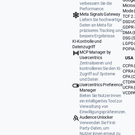
verbessern Sie die
Micros
Performance.
Mode 
Meta Signals Gateway
TCF 2.
Liefern Sie hochwertige
DSGVO
Daten an Meta für
GDPR 
präziseres Tracking und
DMA (
bessere Ergebnisse.
DSG (
KI-Kontrolle und
LGPD (
Datenzugriff
POPIA 
MCP Manager by
Usercentrics
USA
Zentralisieren und
CCPA (
kontrollieren Sie den KI-
CPRA (
Zugriff auf Systeme
CPA (C
und Daten
CTDPA 
Usercentrics Preference
UCPA 
Manager
VCDPA 
Bieten Sie Nutzer:innen
ein intelligentes Tool zur
Verwaltung von
Einwilligungspräferenzen.
Audience Unlocker
Verwenden Sie First-
Party-Daten, um
Nutzer:innen erneut zu