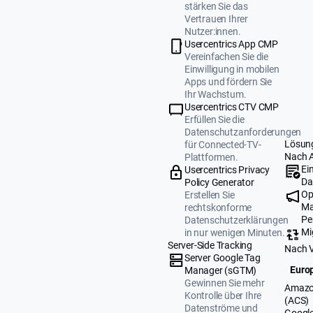
stärken Sie das
Vertrauen Ihrer
Nutzer:innen.
Usercentrics App CMP
Vereinfachen Sie die
Einwilligung in mobilen
Apps und fördern Sie
Ihr Wachstum.
Usercentrics CTV CMP
Erfüllen Sie die
Datenschutzanforderungen
Lösun
für Connected-TV-
Nach 
Plattformen.
Ei
Usercentrics Privacy
Da
Policy Generator
Op
Erstellen Sie
Ma
rechtskonforme
Pe
Datenschutzerklärungen
Mi
in nur wenigen Minuten.
Server-Side Tracking
Nach 
Server Google Tag
Europ
Manager (sGTM)
Gewinnen Sie mehr
Amazo
Kontrolle über Ihre
(ACS)
Datenströme und
Google