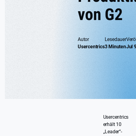
von G2
Autor
Lesedauer
Verö
Usercentrics
3 Minuten
Jul 
Usercentrics
erhält 10
„Leader“-