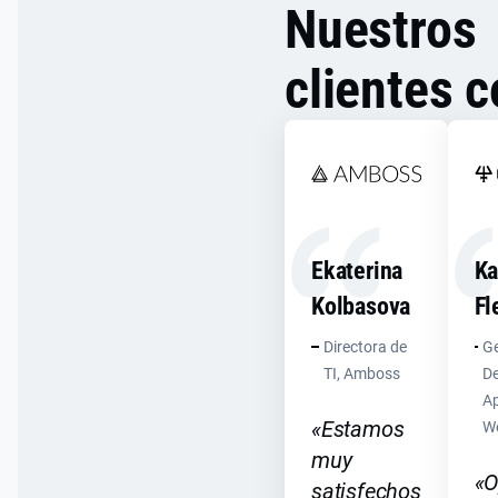
Nuestros
clientes c
Ekaterina
Ka
Kolbasova
Fl
Directora de
Ge
TI, Amboss
De
Ap
«Estamos
We
muy
«
satisfechos