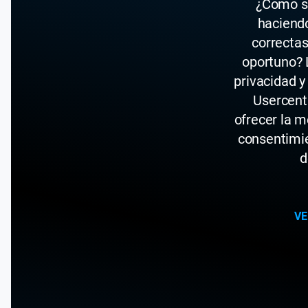
¿Cómo s
haciend
correcta
oportuno? 
privacidad 
Usercent
ofrecer la m
consentimie
d
VE