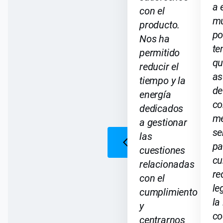
a 
con el
mu
producto.
po
Nos ha
te
permitido
qu
reducir el
as
tiempo y la
de
energía
co
dedicados
m
a gestionar
se
las
pa
cuestiones
cu
relacionadas
re
con el
le
cumplimiento
la
y
co
centrarnos