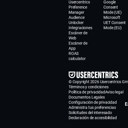
Usercentrics
Google
Preference
Consent
Manager
Mode (UE)
Audience
Microsoft
Unlocker
UET Consent
Integraciones
Mode (EU)
Escáner de
Web
Escáner de
App
ROAS
calculator
© Copyright 2026 Usercentrics G
Términos y condiciones
Política de privacidad
Aviso legal
Documentos Legales
Configuración de privacidad
E
Administra tus preferencias
Solicitudes del interesado
Declaración de accesibilidad