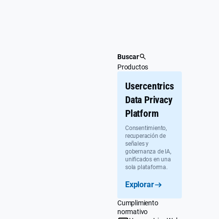
Ir
al
contenido
Buscar
Productos
Usercentrics
Data Privacy
Platform
Consentimiento,
recuperación de
señales y
gobernanza de IA,
unificados en una
sola plataforma.
Explorar
Cumplimiento
normativo