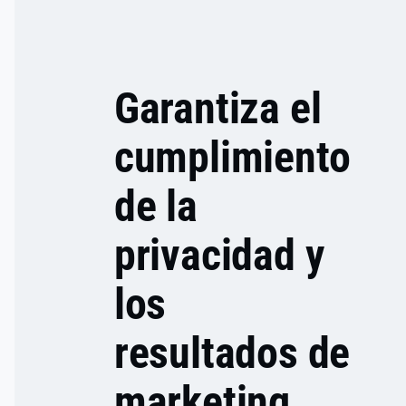
WEB CMP
APP
Garantiza el
cumplimiento
de la
privacidad y
los
resultados de
marketing