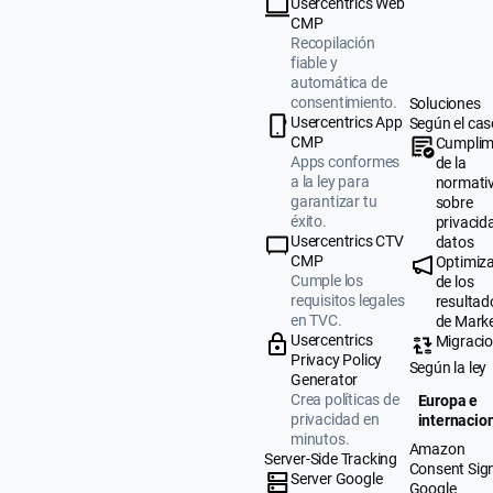
Usercentrics Web
CMP
Recopilación
fiable y
automática de
consentimiento.
Soluciones
Usercentrics App
Según el cas
CMP
Cumplim
Apps conformes
de la
a la ley para
normati
garantizar tu
sobre
éxito.
privacid
Usercentrics CTV
datos
CMP
Optimiz
Cumple los
de los
requisitos legales
resultad
en TVC.
de Mark
Usercentrics
Migraci
Privacy Policy
Según la ley
Generator
Crea políticas de
Europa e
privacidad en
internacio
minutos.
Amazon
Server-Side Tracking
Consent Sig
Server Google
Google