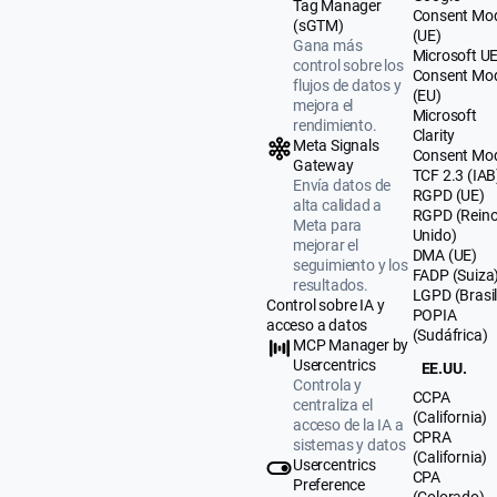
Tag Manager
Consent Mo
(sGTM)
(UE)
Gana más
Microsoft U
control sobre los
Consent Mo
flujos de datos y
(EU)
mejora el
Microsoft
rendimiento.
Clarity
Meta Signals
Consent Mo
Gateway
TCF 2.3 (IAB
Envía datos de
RGPD (UE)
alta calidad a
RGPD (Rein
Meta para
Unido)
mejorar el
DMA (UE)
seguimiento y los
FADP (Suiza
resultados.
LGPD (Brasil
Control sobre IA y
POPIA
acceso a datos
(Sudáfrica)
MCP Manager by
Usercentrics
EE.UU.
Controla y
CCPA
centraliza el
(California)
acceso de la IA a
CPRA
sistemas y datos
(California)
Usercentrics
CPA
Preference