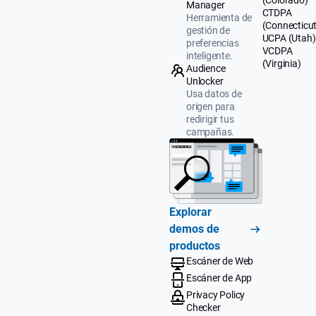
(Colorado)
Manager
CTDPA
Herramienta de
(Connecticut
gestión de
UCPA (Utah)
preferencias
VCDPA
inteligente.
(Virginia)
Audience
Unlocker
Usa datos de
origen para
redirigir tus
campañas.
Explorar
demos de
productos
Escáner de Web
Escáner de App
Privacy Policy
Checker