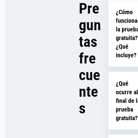
Pre
¿Cómo
gun
funciona
la prueb
tas
gratuita?
¿Qué
fre
incluye?
cue
Al registra
para una 
¿Qué
gratuita c
nte
ocurre al
Usercentri
CMP, obti
final de l
s
acceso co
prueba
a todas la
gratuita?
funciones
premium s
Si actuali
coste dur