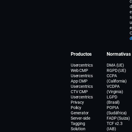
c
d
e
s
u
e
C
d
Productos
Normativas
Usercentrics
DMA (UE)
Web CMP
RGPD (UE)
Usercentrics
CCPA
App CMP
(California)
Usercentrics
VCDPA
CTV CMP
(Virginia)
Usercentrics
LGPD
Privacy
(Brasil)
Policy
POPIA
Generator
(Sudáfrica)
Server-side
FADP (Suiza)
Tagging
TCF v2.3
Solution
(IAB)