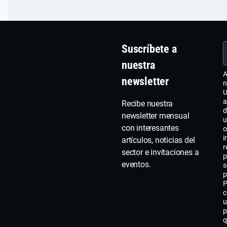
global
, qu
el resume
estará
precios.
encantado
ayudarte.
Suscríbete a
nuestra
A
newsletter
n
U
a
Recibe nuestra
d
newsletter mensual
u
con interesantes
o
i
artículos, noticias del
r
sector e invitaciones a
p
eventos.
s
p
P
c
u
p
q