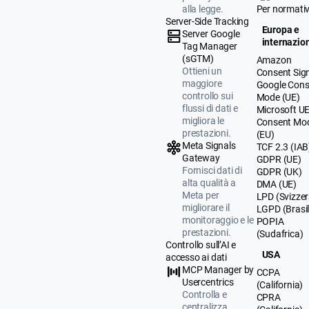
alla legge.
Per normati
Server-Side Tracking
Europa e
Server Google
internazio
Tag Manager
(sGTM)
Amazon
Ottieni un
Consent Sig
maggiore
Google Cons
controllo sui
Mode (UE)
flussi di dati e
Microsoft U
migliora le
Consent Mo
prestazioni.
(EU)
Meta Signals
TCF 2.3 (IAB
Gateway
GDPR (UE)
Fornisci dati di
GDPR (UK)
alta qualità a
DMA (UE)
Meta per
LPD (Svizzer
migliorare il
LGPD (Brasil
monitoraggio e le
POPIA
prestazioni.
(Sudafrica)
Controllo sull’AI e
USA
accesso ai dati
MCP Manager by
CCPA
Usercentrics
(California)
Controlla e
CPRA
centralizza