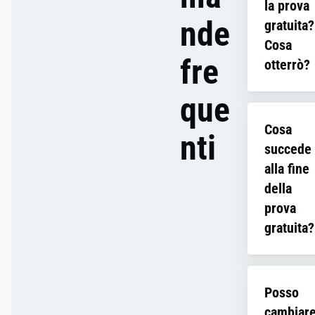
la prova
nde
gratuita?
Cosa
fre
otterrò?
que
Quando ti
registri p
Cosa
prova grat
nti
succede
Usercentri
CMP, ottie
alla fine
l’accesso
della
completo a
prova
le funzion
gratuita?
premium, 
alcun cost
Se una vo
14 giorni.
terminato 
versione d
Posso
periodo di
include u
cambiar
sceglierai