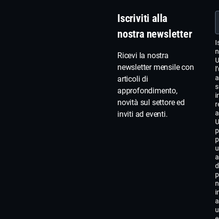
panoramic
prezzi.
Iscriviti alla
nostra newsletter
I
n
Ricevi la nostra
U
newsletter mensile con
l
a
articoli di
s
approfondimento,
i
novità sul settore ed
r
a
inviti ad eventi.
U
p
p
u
a
d
p
n
i
a
u
e