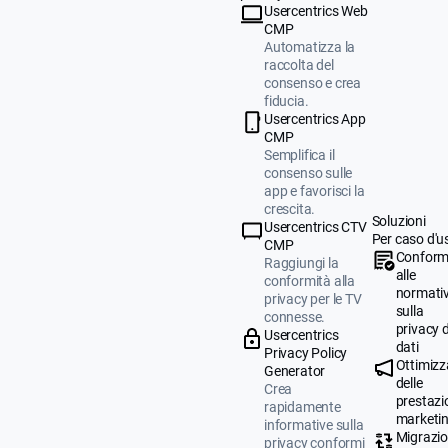
Usercentrics Web
CMP
Automatizza la
raccolta del
consenso e crea
fiducia.
Usercentrics App
CMP
Semplifica il
consenso sulle
app e favorisci la
crescita.
Soluzioni
Usercentrics CTV
Per caso d'u
CMP
Conform
Raggiungi la
alle
conformità alla
normati
privacy per le TV
sulla
connesse.
privacy d
Usercentrics
dati
Privacy Policy
Ottimizz
Generator
delle
Crea
prestazio
rapidamente
marketi
informative sulla
Migrazi
privacy conformi