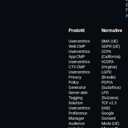
C
l’
p
Prodotti
Normative
Usercentrics
DMA (UE)
Web CMP
GDPR (UE)
Usercentrics
CCPA
App CMP
(California)
Usercentrics
VCDPA
CTV CMP
(Virginia)
Usercentrics
LGPD
Privacy
(Brasile)
Policy
POPIA
Generator
(Sudafrica)
Server-side
LPD
Tagging
(Svizzera)
Solution
TCF v2.3
Usercentrics
(IAB)
Preference
Google
Manager
Consent
Audience
Mode (UE)