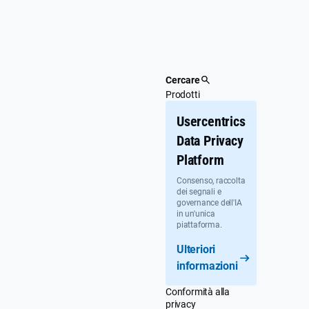
Passa
al
contenuto
principale
Cercare
Prodotti
Usercentrics
Data Privacy
Platform
Consenso, raccolta
dei segnali e
governance dell'IA
in un'unica
piattaforma.
Ulteriori
informazioni
Conformità alla
privacy