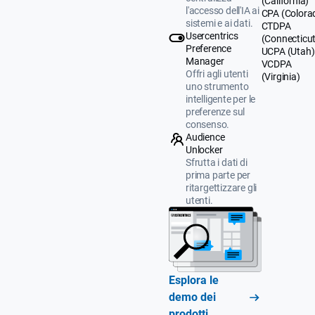
(California)
l'accesso dell'IA ai
CPA (Colora
sistemi e ai dati.
CTDPA
Usercentrics
(Connecticut
Preference
UCPA (Utah)
Manager
VCDPA
Offri agli utenti
(Virginia)
uno strumento
intelligente per le
preferenze sul
consenso.
Audience
Unlocker
Sfrutta i dati di
prima parte per
ritargettizzare gli
utenti.
Esplora le
demo dei
prodotti