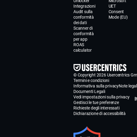
Unlocker
Microsoft
Integrazioni
UET
Audit sulla
Consent
conformità
Mode (EU)
dei dati
Scanner di
conformità
per app
ROAS
calculator
© Copyright 2026 Usercentrics G
Termini e condizioni
Informativa sulla privacy
Note legal
Documenti Legali
Vedi impostazioni sulla privacy
I
Gestisci le tue preferenze
Richieste degli interessati
Dichiarazione di accessibilità