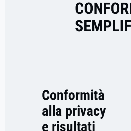
CONFOR
SEMPLIF
WEB CMP
APP
Conformità
alla privacy
e risultati