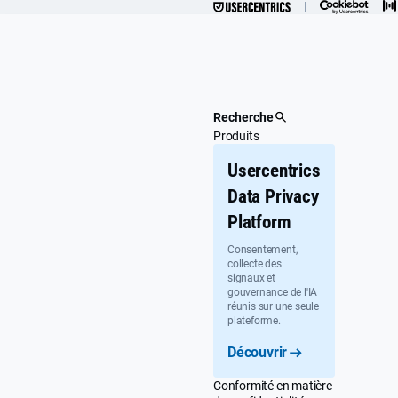
Passer
au
contenu
principal
Recherche
Produits
Usercentrics
Data Privacy
Platform
Consentement,
collecte des
signaux et
gouvernance de l'IA
réunis sur une seule
plateforme.
Découvrir
Conformité en matière