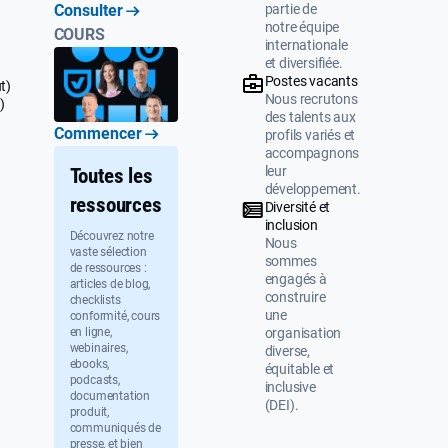
partie de
Consulter
notre équipe
COURS
internationale
et diversifiée.
Postes vacants
t)
Nous recrutons
)
des talents aux
Commencer
profils variés et
accompagnons
leur
Toutes les
développement.
ressources
Diversité et
inclusion
Découvrez notre
Nous
vaste sélection
sommes
de ressources :
engagés à
articles de blog,
construire
checklists
une
conformité, cours
organisation
en ligne,
webinaires,
diverse,
ebooks,
équitable et
podcasts,
inclusive
documentation
(DEI).
produit,
communiqués de
presse, et bien