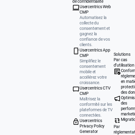
de confidentialité
Usercentrics Web
CMP
Automatisez la
collecte du
consentement et
gagnez la
confiance de vos
clients.
Usercentrics App
Solutions
CMP
Par cas
Simplifiez le
d’utilisation
consentement
Confor
mobile et
régleme
accélérez votre
en mati
croissance.
protect
Usercentrics CTV
des do
CMP
Optimis
Maîtrisez la
des
conformité sur les
perfor
plateformes de TV
market
connectées.
Migrati
Usercentrics
Privacy Policy
Par
Generator
réglementa