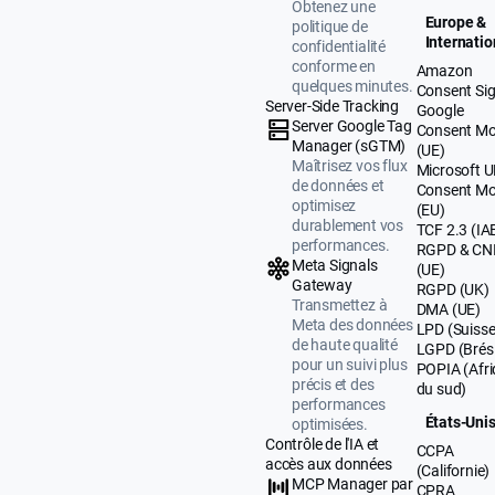
Obtenez une
Europe &
politique de
Internatio
confidentialité
conforme en
Amazon
quelques minutes.
Consent Sig
Server-Side Tracking
Google
Server Google Tag
Consent M
Manager (sGTM)
(UE)
Maîtrisez vos flux
Microsoft 
de données et
Consent M
optimisez
(EU)
durablement vos
TCF 2.3 (IA
performances.
RGPD & CN
Meta Signals
(UE)
Gateway
RGPD (UK)
Transmettez à
DMA (UE)
Meta des données
LPD (Suisse
de haute qualité
LGPD (Brési
pour un suivi plus
POPIA (Afr
précis et des
du sud)
performances
États-Uni
optimisées.
Contrôle de l'IA et
CCPA
accès aux données
(Californie)
MCP Manager par
CPRA