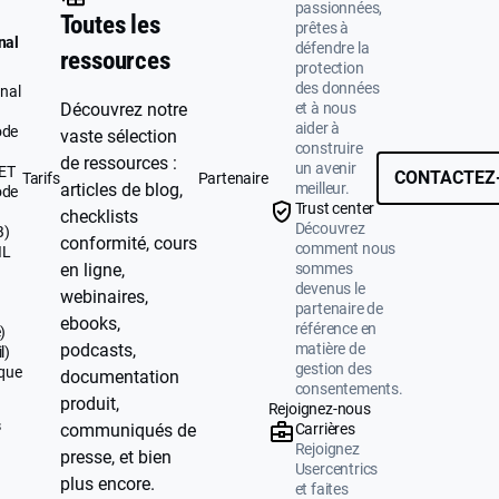
passionnées,
Toutes les
prêtes à
nal
défendre la
ressources
protection
des données
nal
et à nous
Découvrez notre
aider à
ode
vaste sélection
construire
de ressources :
un avenir
UET
CONTACTEZ
Tarifs
Partenaire
meilleur.
articles de blog,
ode
Trust center
checklists
Découvrez
B)
conformité, cours
comment nous
IL
sommes
en ligne,
devenus le
webinaires,
partenaire de
ebooks,
référence en
)
matière de
podcasts,
l)
gestion des
ique
documentation
consentements.
produit,
Rejoignez-nous
s
Carrières
communiqués de
Rejoignez
presse, et bien
Usercentrics
plus encore.
et faites