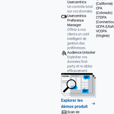
Usercentrics
(Californie)
Un contrôle total
CPA
sur vos données.
(Colorado)
Usercentrics
CTDPA
Preference
(Connecticu
Manager
UCPA (Utah
Offrez à vos
VCDPA
clients un outil
(Virginie)
intelligent de
gestion des
préférences.
Audience Unlocker
Exploitez vos
données first-
party et re-ciblez
efficacement.
Explorer les
démos produit
Scan de