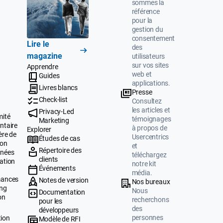
sommes la
référence
pour la
gestion du
consentement
Lire le
des
magazine
utilisateurs
sur vos sites
Apprendre
web et
Guides
applications.
Livres blancs
Presse
Check-list
Consultez
les articles et
Privacy-Led
mité
témoignages
Marketing
ntaire
à propos de
Explorer
ère de
Usercentrics
Études de cas
ion
et
Répertoire des
nnées
téléchargez
clients
ation
notre kit
Événements
média.
mances
Notes de version
Nos bureaux
ing
Nous
Documentation
on
recherchons
pour les
des
développeurs
personnes
tion
Modèle de RFI