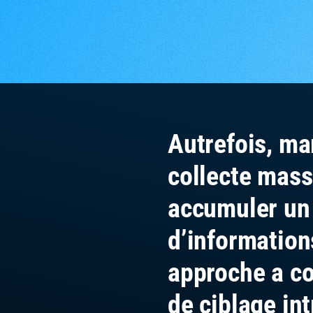
Autrefois, ma
collecte mass
accumuler u
d’informations
approche a co
de ciblage int