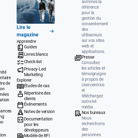
sommes la
référence
pour la
gestion du
consentement
Lire le
des
magazine
utilisateurs
sur vos sites
Apprendre
web et
Guides
applications.
Livres blancs
Presse
Check-list
Consultez
les articles et
Privacy-Led
mité
témoignages
Marketing
ntaire
à propos de
Explorer
ère de
Usercentrics
Études de cas
ion
et
Répertoire des
nnées
téléchargez
clients
ation
notre kit
Événements
média.
mances
Notes de version
Nos bureaux
ing
Nous
Documentation
on
recherchons
pour les
des
développeurs
personnes
tion
Modèle de RFI