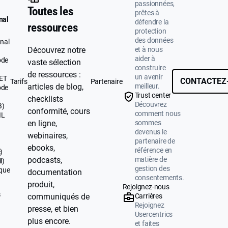
passionnées,
Toutes les
prêtes à
nal
défendre la
ressources
protection
des données
nal
et à nous
Découvrez notre
aider à
ode
vaste sélection
construire
de ressources :
un avenir
UET
CONTACTEZ
Tarifs
Partenaire
meilleur.
articles de blog,
ode
Trust center
checklists
Découvrez
B)
conformité, cours
comment nous
IL
sommes
en ligne,
devenus le
webinaires,
partenaire de
ebooks,
référence en
)
matière de
podcasts,
l)
gestion des
ique
documentation
consentements.
produit,
Rejoignez-nous
s
Carrières
communiqués de
Rejoignez
presse, et bien
Usercentrics
plus encore.
et faites