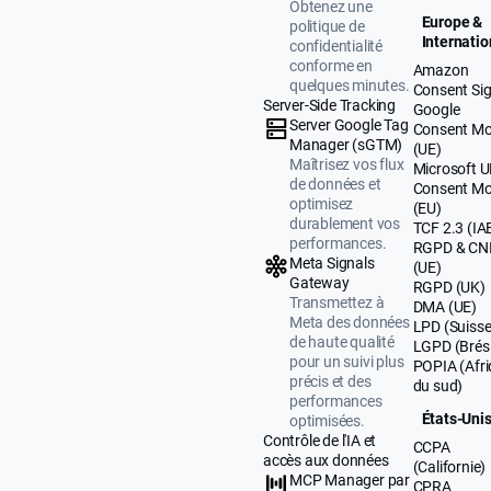
Obtenez une
Europe &
politique de
Internatio
confidentialité
conforme en
Amazon
quelques minutes.
Consent Sig
Server-Side Tracking
Google
Server Google Tag
Consent M
Manager (sGTM)
(UE)
Maîtrisez vos flux
Microsoft 
de données et
Consent M
optimisez
(EU)
durablement vos
TCF 2.3 (IA
performances.
RGPD & CN
Meta Signals
(UE)
Gateway
RGPD (UK)
Transmettez à
DMA (UE)
Meta des données
LPD (Suisse
de haute qualité
LGPD (Brési
pour un suivi plus
POPIA (Afr
précis et des
du sud)
performances
États-Uni
optimisées.
Contrôle de l'IA et
CCPA
accès aux données
(Californie)
MCP Manager par
CPRA