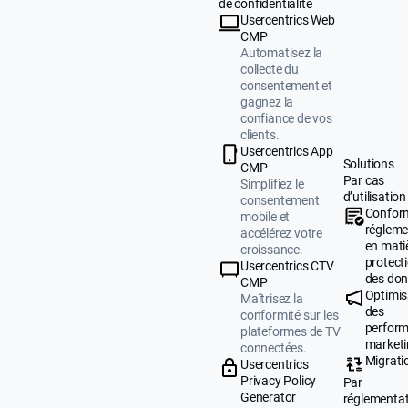
de confidentialité
Usercentrics Web
CMP
Automatisez la
collecte du
consentement et
gagnez la
confiance de vos
clients.
Usercentrics App
Solutions
CMP
Par cas
Simplifiez le
d’utilisation
consentement
Confor
mobile et
régleme
accélérez votre
en mati
croissance.
protect
Usercentrics CTV
des do
CMP
Optimis
Maîtrisez la
des
conformité sur les
perfor
plateformes de TV
market
connectées.
Migrati
Usercentrics
Privacy Policy
Par
Generator
réglementa