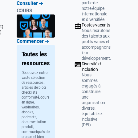
partie de
Consulter
notre équipe
COURS
internationale
et diversifiée.
Postes vacants
t)
Nous recrutons
)
des talents aux
Commencer
profils variés et
accompagnons
leur
Toutes les
développement.
ressources
Diversité et
inclusion
Découvrez notre
Nous
vaste sélection
sommes
de ressources :
engagés à
articles de blog,
construire
checklists
une
conformité, cours
organisation
en ligne,
webinaires,
diverse,
ebooks,
équitable et
podcasts,
inclusive
documentation
(DEI).
produit,
communiqués de
presse, et bien