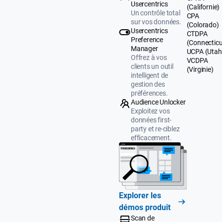
Usercentrics
(Californie)
Un contrôle total
CPA
sur vos données.
(Colorado)
Usercentrics
CTDPA
Preference
(Connecticu
Manager
UCPA (Utah
Offrez à vos
VCDPA
clients un outil
(Virginie)
intelligent de
gestion des
préférences.
Audience Unlocker
Exploitez vos
données first-
party et re-ciblez
efficacement.
Explorer les
démos produit
Scan de