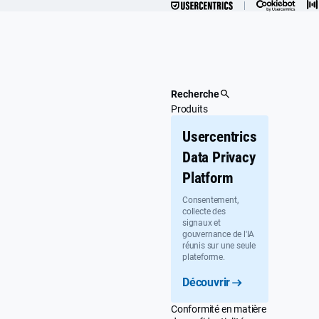
Passer
au
contenu
principal
Recherche
Produits
Usercentrics
Data Privacy
Platform
Consentement,
collecte des
signaux et
gouvernance de l'IA
réunis sur une seule
plateforme.
Découvrir
Conformité en matière