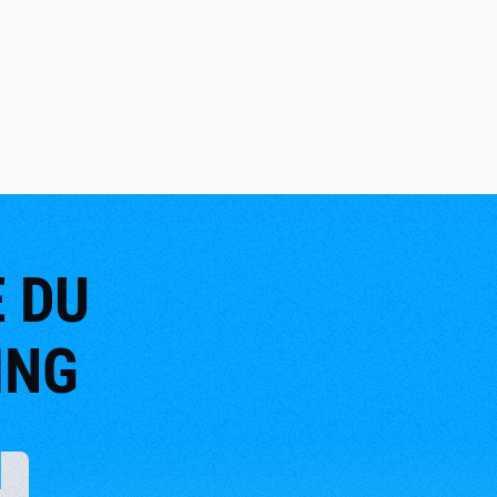
E DU
ING