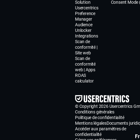
Solution
Consent Mode 
données, les
Usercentrics
droits des
Preference
Manager
personnes
Audience
concernées, 
Unlocker
conséquenc
Integrations
Scan de
d’un défaut 
conformité |
fourniture d
Site web
données, ain
Scan de
conformité
que des
web | Apps
informations
ROAS
la prise de
calculator
décision
automatisée
le profilage.
© Copyright 2026 Usercentrics G
responsable
Conditions générales
traitement
Politique de confidentialité
Mentions légales
Documents juridi
doivent
Accéder aux paramètres de
également
confidentialité
Fr
Gérez vos préférences