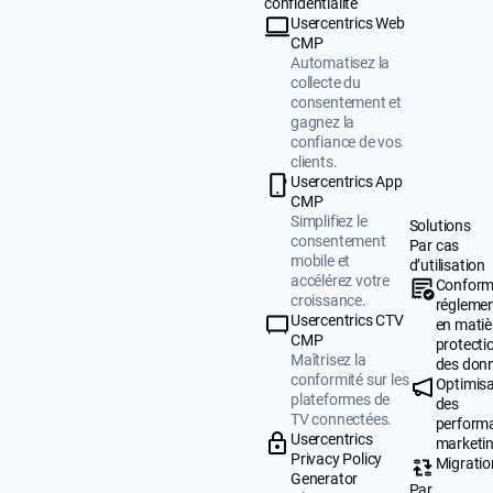
confidentialité
Usercentrics Web
CMP
Automatisez la
collecte du
consentement et
gagnez la
confiance de vos
clients.
Usercentrics App
CMP
Simplifiez le
Solutions
consentement
Par cas
mobile et
d’utilisation
accélérez votre
Conform
croissance.
réglemen
Usercentrics CTV
en matiè
CMP
protecti
Maîtrisez la
des don
conformité sur les
Optimisa
plateformes de
des
TV connectées.
perform
Usercentrics
marketi
Privacy Policy
Migratio
Generator
Par