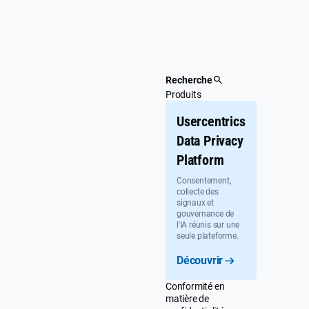
Passer
au
contenu
principal
Recherche
Produits
Usercentrics
Data Privacy
Platform
Consentement,
collecte des
signaux et
gouvernance de
l'IA réunis sur une
seule plateforme.
Découvrir
Conformité en
matière de