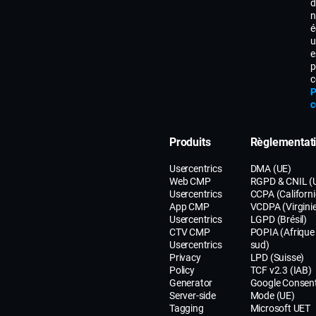
d
l’inclusion
n
d’informati
é
spécifiques,
u
e
telles que
p
l’identité et 
c
coordonnée
P
c
responsable
traitement, l
finalité et l
Produits
Règlementat
légale du
Usercentrics
DMA (UE)
traitement, l
Web CMP
RGPD & CNIL (
destinataire
Usercentrics
CCPA (Californi
App CMP
VCDPA (Virgini
données
Usercentrics
LGPD (Brésil)
personnelles
CTV CMP
POPIA (Afrique
détails relati
Usercentrics
sud)
Privacy
LPD (Suisse)
aux transfer
Policy
TCF v2.3 (IAB)
internationa
Generator
Google Consen
la durée de
Server-side
Mode (UE)
Tagging
Microsoft UET
conservatio