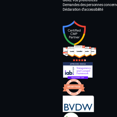
informer les
Demandes des personnes concern
personnes
Déclaration d’accessibilité
concernées 
tout nouvea
traitement
éventuel de
données
existantes à
fins différen