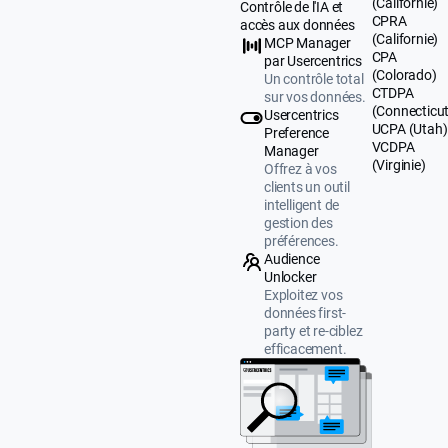
(Californie)
Contrôle de l'IA et
CPRA
accès aux données
(Californie)
MCP Manager
CPA
par Usercentrics
(Colorado)
Un contrôle total
CTDPA
sur vos données.
(Connecticut
Usercentrics
UCPA (Utah)
Preference
VCDPA
Manager
(Virginie)
Offrez à vos
clients un outil
intelligent de
gestion des
préférences.
Audience
Unlocker
Exploitez vos
données first-
party et re-ciblez
efficacement.