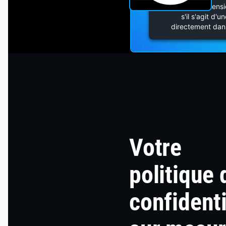
la liste des extens
s'il s'agit d'u
directement dans
Votre
politique 
confidenti