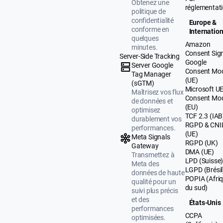
Obtenez une
réglementat
politique de
confidentialité
Europe &
conforme en
Internation
quelques
Amazon
minutes.
Consent Sig
Server-Side Tracking
Google
Server Google
Consent Mo
Tag Manager
(UE)
(sGTM)
Microsoft U
Maîtrisez vos flux
Consent Mo
de données et
(EU)
optimisez
TCF 2.3 (IAB
durablement vos
RGPD & CNI
performances.
(UE)
Meta Signals
RGPD (UK)
Gateway
DMA (UE)
Transmettez à
LPD (Suisse
Meta des
LGPD (Brésil
données de haute
POPIA (Afri
qualité pour un
du sud)
suivi plus précis
et des
États-Unis
performances
CCPA
optimisées.