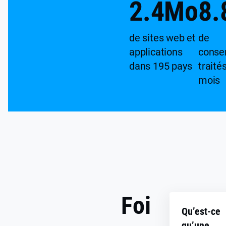
2.4
Mo
8.
de sites web et
de
applications
conse
dans 195 pays
traité
mois
Foi
Qu’est-ce
qu’une