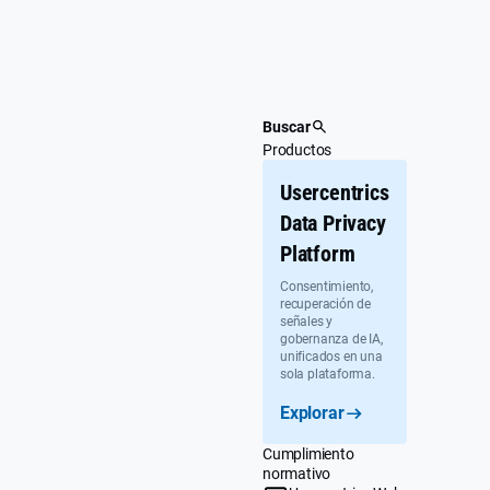
Ir
al
contenido
Buscar
Productos
Usercentrics
Data Privacy
Platform
Consentimiento,
recuperación de
señales y
gobernanza de IA,
unificados en una
sola plataforma.
Explorar
Cumplimiento
normativo