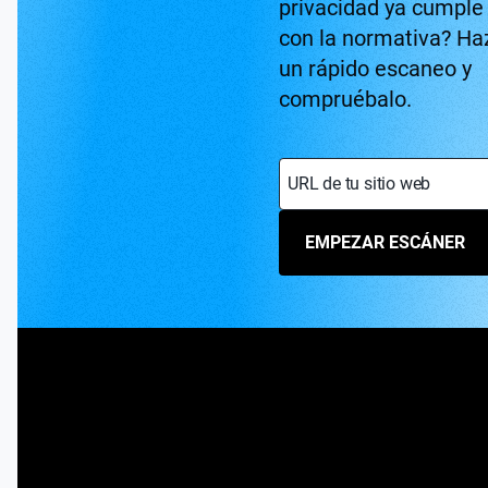
privacidad ya cumple
con la normativa? Ha
un rápido escaneo y
compruébalo.
URL de tu sitio web
EMPEZAR ESCÁNER