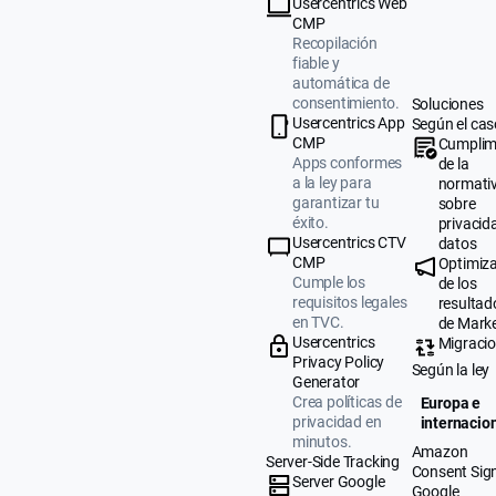
Usercentrics Web
CMP
Recopilación
fiable y
automática de
consentimiento.
Soluciones
Usercentrics App
Según el cas
CMP
Cumplim
Apps conformes
de la
a la ley para
normati
garantizar tu
sobre
éxito.
privacid
Usercentrics CTV
datos
CMP
Optimiz
Cumple los
de los
requisitos legales
resultad
en TVC.
de Mark
Usercentrics
Migraci
Privacy Policy
Según la ley
Generator
Crea políticas de
Europa e
privacidad en
internacio
minutos.
Amazon
Server-Side Tracking
Consent Sig
Server Google
Google