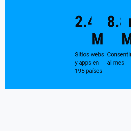
2.4
8.8
m
M
Sitios webs
Consenti
y apps en
al mes
195 países