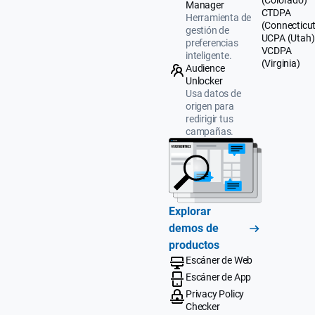
(Colorado)
Manager
CTDPA
Herramienta de
(Connecticut
gestión de
UCPA (Utah)
preferencias
VCDPA
inteligente.
(Virginia)
Audience
Unlocker
Usa datos de
origen para
redirigir tus
campañas.
Explorar
demos de
productos
Escáner de Web
Escáner de App
Privacy Policy
Checker