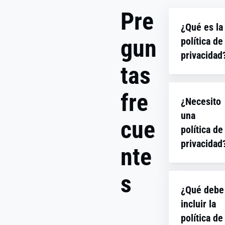
Pre
¿Qué es la
gun
política de
privacidad
tas
Una política
privacidad e
fre
¿Necesito
documento 
una
establece q
cue
datos
política de
personales 
privacidad
nte
recopilando,
qué y cómo 
Si tu sitio w
s
salvaguarda
como la
Su propósito
¿Qué debe
mayoría,
informar a l
incluir la
recopila dat
usuarios so
personales,
política de
cómo se