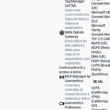
Tag Manager
Consent Mo
(sGTM)
(UE)
Gana más
Microsoft U
control sobre los
Consent Mo
flujos de datos y
(EU)
mejora el
Microsoft
rendimiento.
Clarity
Meta Signals
Consent Mo
Gateway
TCF 2.3 (IAB
Envía datos de
RGPD (UE)
alta calidad a
RGPD (Rein
Meta para
Unido)
mejorar el
DMA (UE)
seguimiento y los
FADP (Suiza
resultados.
LGPD (Brasil
Control sobre IA y
POPIA
acceso a datos
(Sudáfrica)
MCP Manager by
Usercentrics
EE.UU.
Controla y
CCPA
centraliza el
(California)
acceso de la IA a
CPRA
sistemas y datos
(California)
Usercentrics
CPA
Preference