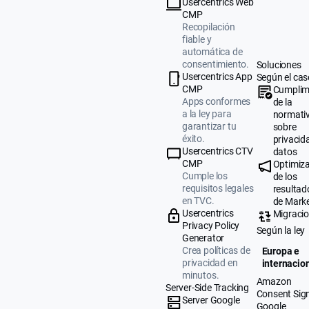
Usercentrics Web
CMP
Recopilación
fiable y
automática de
consentimiento.
Soluciones
Usercentrics App
Según el cas
CMP
Cumplim
Apps conformes
de la
a la ley para
normati
garantizar tu
sobre
éxito.
privacid
Usercentrics CTV
datos
CMP
Optimiz
Cumple los
de los
requisitos legales
resultad
en TVC.
de Mark
Usercentrics
Migraci
Privacy Policy
Según la ley
Generator
Crea políticas de
Europa e
privacidad en
internacio
minutos.
Amazon
Server-Side Tracking
Consent Sig
Server Google
Google