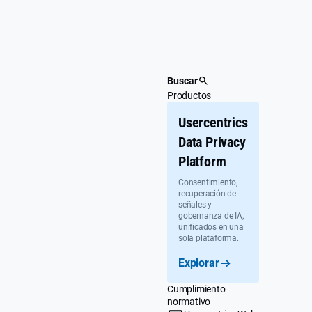
Ir
al
contenido
Buscar
Productos
Usercentrics
Data Privacy
Platform
Consentimiento,
recuperación de
señales y
gobernanza de IA,
unificados en una
sola plataforma.
Explorar
Cumplimiento
normativo