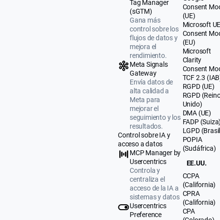
Tag Manager
Consent Mo
(sGTM)
(UE)
Gana más
Microsoft U
control sobre los
Consent Mo
flujos de datos y
(EU)
mejora el
Microsoft
rendimiento.
Clarity
Meta Signals
Consent Mo
Gateway
TCF 2.3 (IAB
Envía datos de
RGPD (UE)
alta calidad a
RGPD (Rein
Meta para
Unido)
mejorar el
DMA (UE)
seguimiento y los
FADP (Suiza
resultados.
LGPD (Brasil
Control sobre IA y
POPIA
acceso a datos
(Sudáfrica)
MCP Manager by
Usercentrics
EE.UU.
Controla y
CCPA
centraliza el
(California)
acceso de la IA a
CPRA
sistemas y datos
(California)
Usercentrics
CPA
Preference