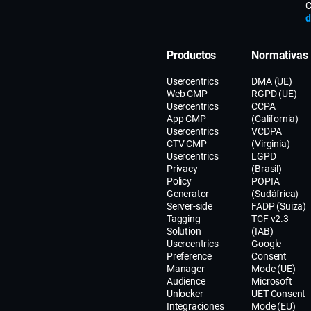
C
d
Productos
Normativas
Usercentrics
DMA (UE)
Web CMP
RGPD (UE)
Usercentrics
CCPA
App CMP
(California)
Usercentrics
VCDPA
CTV CMP
(Virginia)
Usercentrics
LGPD
Privacy
(Brasil)
Policy
POPIA
Generator
(Sudáfrica)
Server-side
FADP (Suiza)
Tagging
TCF v2.3
Solution
(IAB)
Usercentrics
Google
Preference
Consent
Manager
Mode (UE)
Audience
Microsoft
Unlocker
UET Consent
Integraciones
Mode (EU)