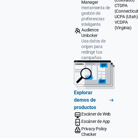
(Colorado)
Manager
CTDPA
Herramienta de
(Connecticut
gestión de
UCPA (Utah)
preferencias
VCDPA
inteligente.
(Virginia)
Audience
Unlocker
Usa datos de
origen para
redirigir tus
campañas.
Explorar
demos de
productos
Escáner de Web
Escáner de App
Privacy Policy
Checker