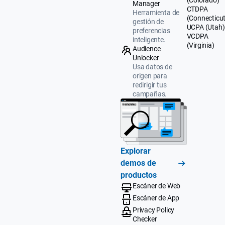
(Colorado)
Manager
CTDPA
Herramienta de
(Connecticut
gestión de
UCPA (Utah)
preferencias
VCDPA
inteligente.
(Virginia)
Audience
Unlocker
Usa datos de
origen para
redirigir tus
campañas.
Explorar
demos de
productos
Escáner de Web
Escáner de App
Privacy Policy
Checker