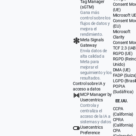
Tag Manager
Consent Mo
(sGTM)
(UE)
Gana más
Microsoft U
control sobre los
Consent Mo
flujos de datos y
(EU)
mejora el
Microsoft
rendimiento.
Clarity
Meta Signals
Consent Mo
Gateway
TCF 2.3 (IAB
Envía datos de
RGPD (UE)
alta calidad a
RGPD (Rein
Meta para
Unido)
mejorar el
DMA (UE)
seguimiento y los
FADP (Suiza
resultados.
LGPD (Brasil
Control sobre IA y
POPIA
acceso a datos
(Sudáfrica)
MCP Manager by
Usercentrics
EE.UU.
Controla y
CCPA
centraliza el
(California)
acceso de la IA a
CPRA
sistemas y datos
(California)
Usercentrics
CPA
Preference