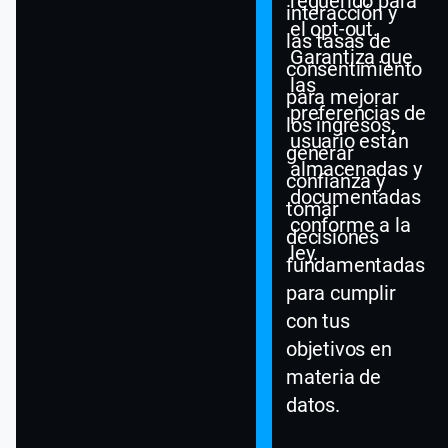
requerido para
interacción y
el opt-out.
las tasas de
Garantiza que
consentimiento
las
para mejorar
preferencias de
los ingresos,
usuario están
generar
almacenadas y
confianza y
documentadas
tomar
conforme a la
decisiones
ley.
fundamentadas
para cumplir
con tus
objetivos en
materia de
datos.