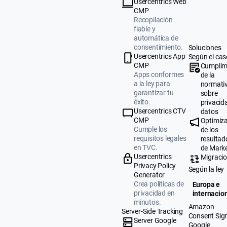
Usercentrics Web
CMP
Recopilación
fiable y
automática de
consentimiento.
Soluciones
Usercentrics App
Según el cas
CMP
Cumplim
Apps conformes
de la
a la ley para
normati
garantizar tu
sobre
éxito.
privacid
Usercentrics CTV
datos
CMP
Optimiz
Cumple los
de los
requisitos legales
resultad
en TVC.
de Mark
Usercentrics
Migraci
Privacy Policy
Según la ley
Generator
Crea políticas de
Europa e
privacidad en
internacio
minutos.
Amazon
Server-Side Tracking
Consent Sig
Server Google
Google