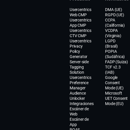
Usercentrics
DMA (UE)
Web CMP
RGPD (UE)
Usercentrics
CCPA
App CMP
(California)
Usercentrics
VCDPA
CTV CMP
(Virginia)
Usercentrics
LGPD
Privacy
(Brasil)
Policy
POPIA
Generator
(Sudáfrica)
Server-side
FADP (Suiza)
Tagging
TCF v2.3
Solution
(IAB)
Usercentrics
Google
Preference
Consent
Manager
Mode (UE)
Audience
Microsoft
Unlocker
UET Consent
Integraciones
Mode (EU)
Escáner de
Web
Escáner de
App
ROAS