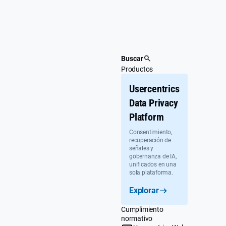
Ir
al
contenido
Buscar
Productos
Usercentrics
Data Privacy
Platform
Consentimiento,
recuperación de
señales y
gobernanza de IA,
unificados en una
sola plataforma.
Explorar
Cumplimiento
normativo