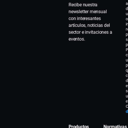
a
Recibe nuestra
c
d
newsletter mensual
t
u
con interesantes
o
i
artículos, noticias del
r
sector e invitaciones a
p
eventos.
s
p
P
c
u
p
q
c
d
e
s
u
e
C
d
Productos
Normativas