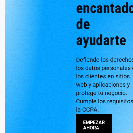
encantad
de
ayudarte
Defiende los derecho
los datos personales
los clientes en sitios
web y aplicaciones y
protege tu negocio.
Cumple los requisito
la CCPA.
EMPEZAR
AHORA