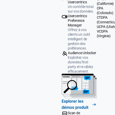
Usercentrics
(Californie)
Un contrôle total
CPA
sur vos données.
(Colorado)
Usercentrics
CTDPA
Preference
(Connecticu
Manager
UCPA (Utah
Offrez à vos
VCDPA
clients un outil
(Virginie)
intelligent de
gestion des
préférences.
Audience Unlocker
Exploitez vos
données first-
party et re-ciblez
efficacement.
Explorer les
démos produit
Scan de