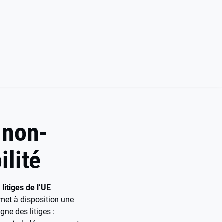
 non-
ilité
itiges de l’UE
et à disposition une
gne des litiges :