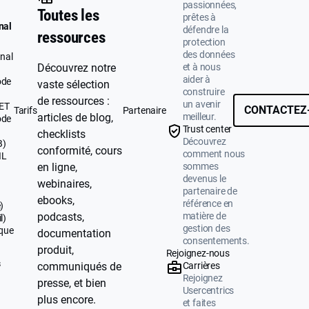
passionnées,
Toutes les
prêtes à
nal
défendre la
ressources
protection
des données
nal
et à nous
Découvrez notre
aider à
ode
vaste sélection
construire
de ressources :
un avenir
UET
CONTACTEZ
Tarifs
Partenaire
meilleur.
articles de blog,
ode
Trust center
checklists
Découvrez
B)
conformité, cours
comment nous
IL
sommes
en ligne,
devenus le
webinaires,
partenaire de
ebooks,
référence en
)
matière de
podcasts,
l)
gestion des
ique
documentation
consentements.
produit,
Rejoignez-nous
s
Carrières
communiqués de
Rejoignez
presse, et bien
Usercentrics
plus encore.
et faites