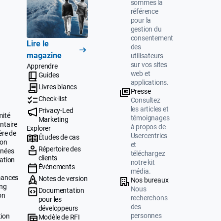
sommes la
référence
pour la
gestion du
consentement
Lire le
des
magazine
utilisateurs
sur vos sites
Apprendre
web et
Guides
applications.
Livres blancs
Presse
Check-list
Consultez
les articles et
Privacy-Led
mité
témoignages
Marketing
ntaire
à propos de
Explorer
ère de
Usercentrics
Études de cas
ion
et
Répertoire des
nnées
téléchargez
clients
ation
notre kit
Événements
média.
mances
Notes de version
Nos bureaux
ing
Nous
Documentation
on
recherchons
pour les
des
développeurs
personnes
tion
Modèle de RFI