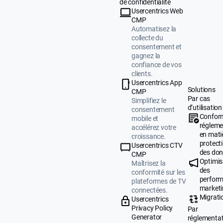
de confidentialité
Usercentrics Web
CMP
Automatisez la
collecte du
consentement et
gagnez la
confiance de vos
clients.
Usercentrics App
Solutions
CMP
Par cas
Simplifiez le
d’utilisation
consentement
Confor
mobile et
régleme
accélérez votre
en mati
croissance.
protect
Usercentrics CTV
des do
CMP
Optimis
Maîtrisez la
des
conformité sur les
perfor
plateformes de TV
market
connectées.
Migrati
Usercentrics
Privacy Policy
Par
Generator
réglementa