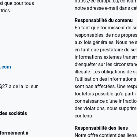
https://ec.europa.eu/consum
nsi que pour tous
notre adresse e-mail dans ce
trics.
Responsabilité du contenu
En tant que fournisseur de 
responsables, de nos propre
aux lois générales. Nous ne
en tant que prestataire de serv
informations externes transm
d’enquêter sur les circonstan
s.com
illégale. Les obligations de 
l’utilisation des informations
7 a de la loi sur
sont pas affectées. Une respo
toutefois possible qu’à partir
connaissance d’une infraction
des violations, nous suppri
des sociétés
contenu
Responsabilité des liens
nformément à
Notre offre contient des liens