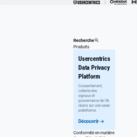
Passer
au
contenu
principal
Recherche
Produits
Usercentrics
Data Privacy
Platform
Consentement,
collecte des
signaux et
gouvernance de l'IA
réunis sur une seule
plateforme.
Découvrir
Conformité en matière