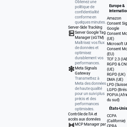
Obtenez une
Europe &
politique de
Internatio
confidentialité
conforme en
Amazon
quelques minutes.
Consent Sig
Server-Side Tracking
Google
Server Google Tag
Consent M
Manager (sGTM)
(UE)
Maîtrisez vos flux
Microsoft 
de données et
Consent M
optimisez
(EU)
durablement vos
TCF 2.3 (IA
performances.
RGPD & CN
Meta Signals
(UE)
Gateway
RGPD (UK)
Transmettez à
DMA (UE)
Meta des données
LPD (Suisse
de haute qualité
LGPD (Brési
pour un suivi plus
POPIA (Afr
précis et des
du sud)
performances
États-Uni
optimisées.
Contrôle de l'IA et
CCPA
accès aux données
(Californie)
MCP Manager par
CPRA