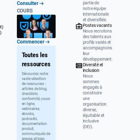
partie de
Consulter
notre équipe
COURS
internationale
et diversifiée.
Postes vacants
t)
Nous recrutons
)
des talents aux
Commencer
profils variés et
accompagnons
leur
Toutes les
développement.
ressources
Diversité et
inclusion
Découvrez notre
Nous
vaste sélection
sommes
de ressources :
engagés à
articles de blog,
construire
checklists
une
conformité, cours
organisation
en ligne,
webinaires,
diverse,
ebooks,
équitable et
podcasts,
inclusive
documentation
(DEI).
produit,
communiqués de
presse, et bien