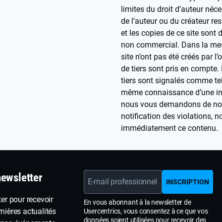
limites du droit d’auteur néc
de l’auteur ou du créateur re
et les copies de ce site sont 
non commercial. Dans la mes
site n’ont pas été créés par l’
de tiers sont pris en compte. 
tiers sont signalés comme tel
même connaissance d’une infr
nous vous demandons de nous
notification des violations,
immédiatement ce contenu.
newsletter
E-mail professionnel
INSCRIPTION
er pour recevoir
En vous abonnant à la newsletter de
rnières actualités
Usercentrics, vous consentez à ce que vos
données soient utilisées pour recevoir des