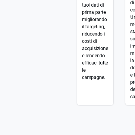
di
tuoi dati di
co
prima parte
ti
migliorando
m
il targeting,
st
riducendo i
si
costi di
in
acquisizione
mi
e rendendo
la
efficaci tutte
de
le
e 
campagne.
pr
de
c