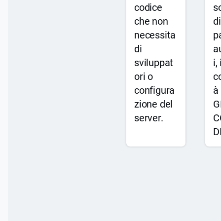
codice
so
che non
d
necessita
p
di
a
sviluppat
i,
ori o
c
configura
à 
zione del
G
server.
C
D