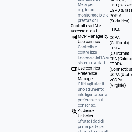
Meta per
LPD (Svizzer
migliorare il
LGPD (Brasil
monitoraggio e le
POPIA
prestazioni.
(Sudafrica)
Controllo sull’AI e
USA
accesso ai dati
MCP Manager by
CCPA
Usercentrics
(California)
Controlla e
CPRA
centralizza
(California)
l'accesso dell'IA ai
CPA (Colora
sistemi e ai dati.
CTDPA
Usercentrics
(Connecticut
Preference
UCPA (Utah)
Manager
VCDPA
Offri agli utenti
(Virginia)
uno strumento
intelligente per le
preferenze sul
consenso.
Audience
Unlocker
Sfrutta i dati di
prima parte per
ritargettizzare gli