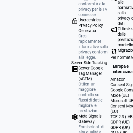
alle
conformità alla
normati
privacy per le TV
sulla
connesse.
privacy d
Usercentrics
dati
Privacy Policy
Ottimizz
Generator
delle
Crea
prestazio
rapidamente
marketi
informative sulla
Migrazi
privacy conformi
alla legge.
Per normati
Server-Side Tracking
Europa e
Server Google
internazio
Tag Manager
(sGTM)
Amazon
Ottieni un
Consent Sig
maggiore
Google Cons
controllo sui
Mode (UE)
flussi di dati e
Microsoft U
migliora le
Consent Mo
prestazioni.
(EU)
Meta Signals
TCF 2.3 (IAB
Gateway
GDPR (UE)
Fornisci dati di
GDPR (UK)
alta qualità a
DMA (UE)