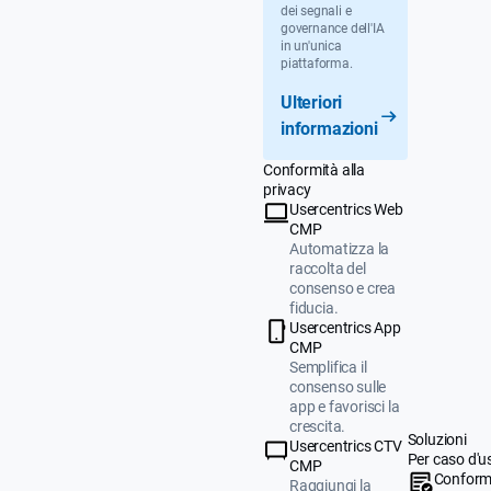
dei segnali e
governance dell'IA
in un'unica
piattaforma.
Ulteriori
informazioni
Conformità alla
privacy
Usercentrics Web
CMP
Automatizza la
raccolta del
consenso e crea
fiducia.
Usercentrics App
CMP
Semplifica il
consenso sulle
app e favorisci la
crescita.
Soluzioni
Usercentrics CTV
Per caso d'u
CMP
Conform
Raggiungi la