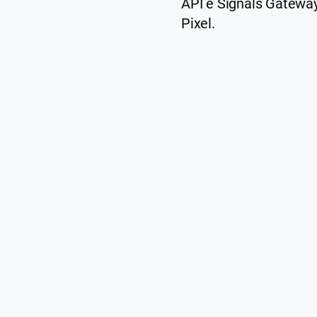
API e Signals Gatewa
Pixel.
Meta
Pixel
(côté
client)