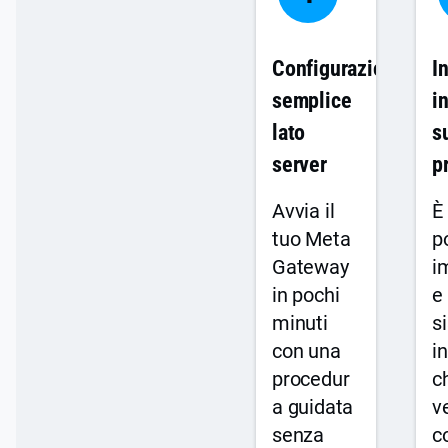
Configurazione
I
semplice
i
lato
s
server
p
Avvia il
È
tuo Meta
p
Gateway
i
in pochi
e 
minuti
s
con una
i
procedur
c
a guidata
v
senza
c