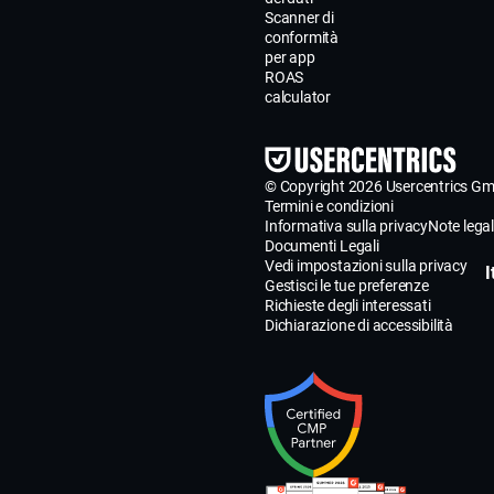
Scanner di
conformità
per app
ROAS
calculator
© Copyright 2026 Usercentrics G
Termini e condizioni
Informativa sulla privacy
Note legal
Documenti Legali
Vedi impostazioni sulla privacy
I
Gestisci le tue preferenze
Richieste degli interessati
Dichiarazione di accessibilità