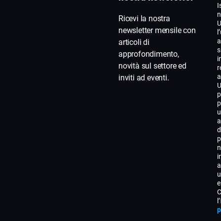
I
n
Ricevi la nostra
U
newsletter mensile con
l
a
articoli di
s
approfondimento,
i
novità sul settore ed
r
a
inviti ad eventi.
U
p
p
u
a
d
p
n
i
a
u
e
C
l’
p