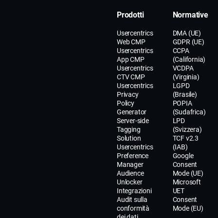
Prodotti
Normative
Usercentrics
DMA (UE)
Web CMP
GDPR (UE)
Usercentrics
CCPA
App CMP
(California)
Usercentrics
VCDPA
CTV CMP
(Virginia)
Usercentrics
LGPD
Privacy
(Brasile)
Policy
POPIA
Generator
(Sudafrica)
Server-side
LPD
Tagging
(Svizzera)
Solution
TCF v2.3
Usercentrics
(IAB)
Preference
Google
Manager
Consent
Audience
Mode (UE)
Unlocker
Microsoft
Integrazioni
UET
Audit sulla
Consent
conformità
Mode (EU)
dei dati