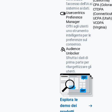
(California)
l'accesso dell'IA ai
CPA (Colora
sistemi e ai dati.
CTDPA
Usercentrics
(Connecticut
Preference
UCPA (Utah)
Manager
VCDPA
Offri agli utenti
(Virginia)
uno strumento
intelligente per le
preferenze sul
consenso.
Audience
Unlocker
Sfrutta i dati di
prima parte per
ritargettizzare gli
utenti.
Esplora le
demo dei
prodotti