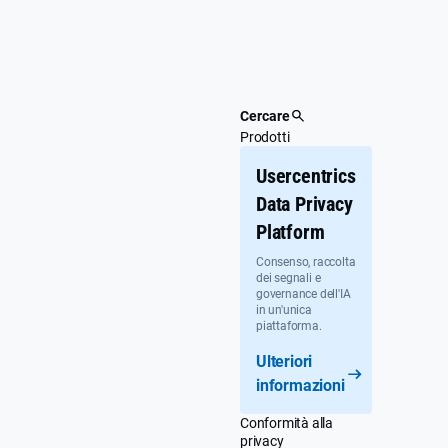
Passa
al
contenuto
principale
Cercare
Prodotti
Usercentrics
Data Privacy
Platform
Consenso, raccolta
dei segnali e
governance dell'IA
in un'unica
piattaforma.
Ulteriori
informazioni
Conformità alla
privacy