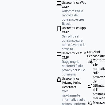
Usercentrics Web
CMP
Automatizza la
raccolta del
consenso e crea
fiducia.
Usercentrics App
CMP
Semplifica il
consenso sulle
app e favorisci la
crescita.
Soluzioni
Usercentrics CTV
Per caso d'u
CMP
Conform
Raggiungi la
alle
conformità alla
normati
privacy per le TV
sulla
connesse.
privacy d
Usercentrics
dati
Privacy Policy
Ottimizz
Generator
delle
Crea
prestazio
rapidamente
marketi
informative sulla
Migrazi
privacy conformi