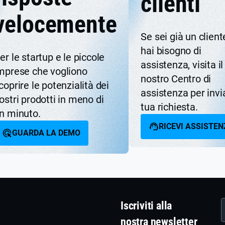
clienti
velocemente
Se sei già un client
hai bisogno di
er le startup e le piccole
assistenza, visita il
mprese che vogliono
nostro Centro di
coprire le potenzialità dei
assistenza per invi
ostri prodotti in meno di
tua richiesta.
n minuto.
RICEVI ASSISTE
GUARDA LA DEMO
Iscriviti alla
nostra newsletter