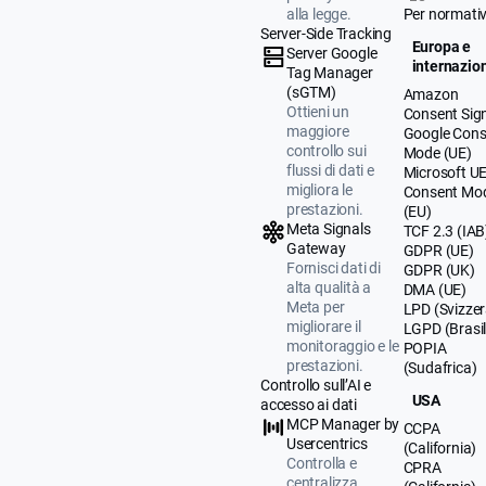
alla legge.
Per normati
Server-Side Tracking
Europa e
Server Google
internazio
Tag Manager
(sGTM)
Amazon
Ottieni un
Consent Sig
maggiore
Google Cons
controllo sui
Mode (UE)
flussi di dati e
Microsoft U
migliora le
Consent Mo
prestazioni.
(EU)
Meta Signals
TCF 2.3 (IAB
Gateway
GDPR (UE)
Fornisci dati di
GDPR (UK)
alta qualità a
DMA (UE)
Meta per
LPD (Svizzer
migliorare il
LGPD (Brasil
monitoraggio e le
POPIA
prestazioni.
(Sudafrica)
Controllo sull’AI e
USA
accesso ai dati
MCP Manager by
CCPA
Usercentrics
(California)
Controlla e
CPRA
centralizza