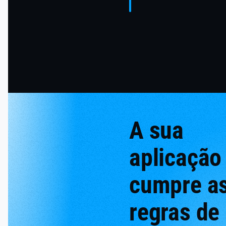
A sua
aplicação
cumpre a
regras de