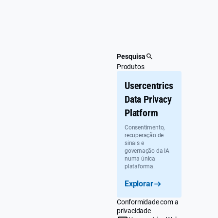
Saltar
para
o
conteúdo
principal
Pesquisa
Produtos
Usercentrics
Data Privacy
Platform
Consentimento,
recuperação de
sinais e
governação da IA
numa única
plataforma.
Explorar
Conformidade com a
privacidade