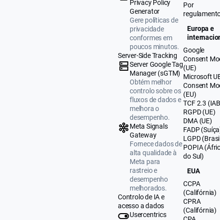
Privacy Policy
Por
Generator
regulament
Gere políticas de
Europa e
privacidade
internacio
conformes em
poucos minutos.
Google
Server-Side Tracking
Consent Mo
Server Google Tag
(UE)
Manager (sGTM)
Microsoft U
Obtém melhor
Consent Mo
controlo sobre os
(EU)
fluxos de dados e
TCF 2.3 (IAB
melhora o
RGPD (UE)
desempenho.
DMA (UE)
Meta Signals
FADP (Suíça
Gateway
LGPD (Brasi
Fornece dados de
POPIA (Áfri
alta qualidade à
do Sul)
Meta para
rastreio e
EUA
desempenho
CCPA
melhorados.
(Califórnia)
Controlo de IA e
CPRA
acesso a dados
(Califórnia)
Usercentrics
CPA