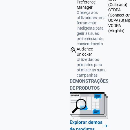
Preference
(Colorado)
Manager
CTDPA
Ofereça aos
(Connecticu
utilizadores uma
UCPA (Utah
ferramenta
VCDPA
inteligente para
(Virgínia)
gerir as suas
preferências de
consentimento.
Audience
Unlocker
Utilize dados
primarios para
otimizar as suas
campanhas.
DEMONSTRAÇÕES
DE PRODUTOS
Explorar demos
de produtos