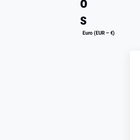
o
s
Euro (EUR – €)