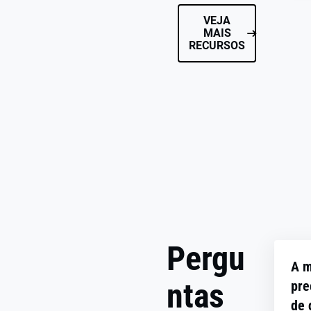
VEJA
MAIS
RECURSOS
Pergu
A m
ntas
pre
de 