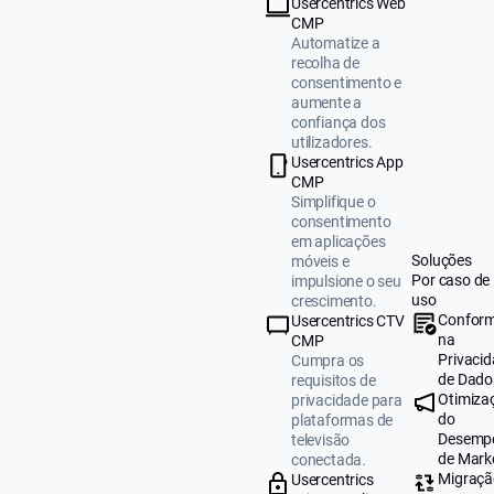
Usercentrics Web
CMP
Automatize a
recolha de
consentimento e
aumente a
confiança dos
utilizadores.
Usercentrics App
CMP
Simplifique o
consentimento
em aplicações
Soluções
móveis e
Por caso de
impulsione o seu
uso
crescimento.
Conform
Usercentrics CTV
na
CMP
Privaci
Cumpra os
de Dado
requisitos de
Otimiza
privacidade para
do
plataformas de
Desemp
televisão
de Mark
conectada.
Migraçã
Usercentrics