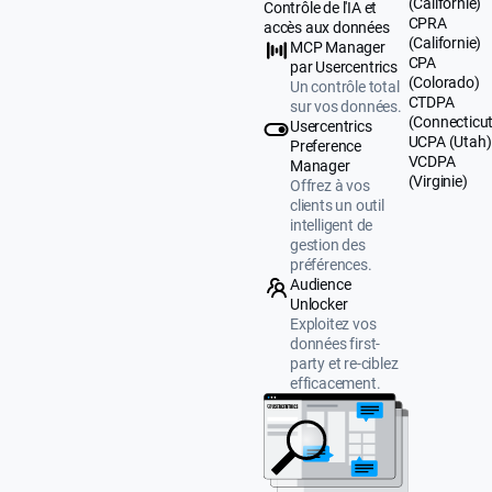
(Californie)
Contrôle de l'IA et
CPRA
accès aux données
(Californie)
MCP Manager
CPA
par Usercentrics
(Colorado)
Un contrôle total
CTDPA
sur vos données.
(Connecticut
Usercentrics
UCPA (Utah)
Preference
VCDPA
Manager
(Virginie)
Offrez à vos
clients un outil
intelligent de
gestion des
préférences.
Audience
Unlocker
Exploitez vos
données first-
party et re-ciblez
efficacement.