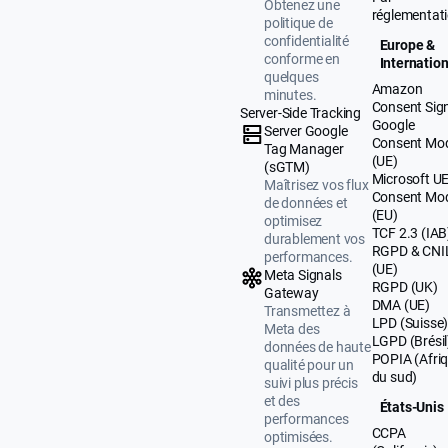
Obtenez une
réglementat
politique de
confidentialité
Europe &
conforme en
Internation
quelques
Amazon
minutes.
Consent Sig
Server-Side Tracking
Google
Server Google
Consent Mo
Tag Manager
(UE)
(sGTM)
Microsoft U
Maîtrisez vos flux
Consent Mo
de données et
(EU)
optimisez
TCF 2.3 (IAB
durablement vos
RGPD & CNI
performances.
(UE)
Meta Signals
RGPD (UK)
Gateway
DMA (UE)
Transmettez à
LPD (Suisse
Meta des
LGPD (Brésil
données de haute
POPIA (Afri
qualité pour un
du sud)
suivi plus précis
et des
États-Unis
performances
CCPA
optimisées.