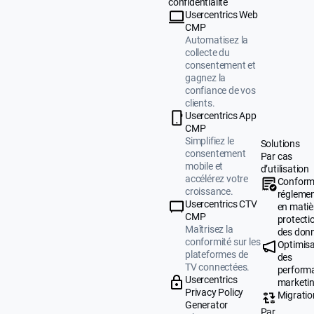
confidentialité
Usercentrics Web
CMP
Automatisez la
collecte du
consentement et
gagnez la
confiance de vos
clients.
Usercentrics App
CMP
Simplifiez le
Solutions
consentement
Par cas
mobile et
d’utilisation
accélérez votre
Conform
croissance.
réglemen
Usercentrics CTV
en matiè
CMP
protecti
Maîtrisez la
des don
conformité sur les
Optimisa
plateformes de
des
TV connectées.
perform
Usercentrics
marketi
Privacy Policy
Migratio
Generator
Par