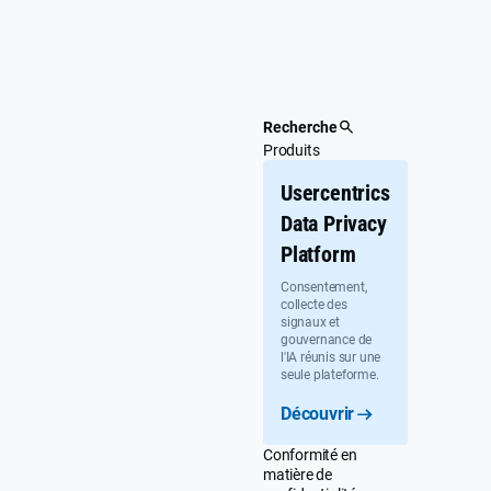
Passer
au
contenu
principal
Recherche
Produits
Usercentrics
Data Privacy
Platform
Consentement,
collecte des
signaux et
gouvernance de
l'IA réunis sur une
seule plateforme.
Découvrir
Conformité en
matière de