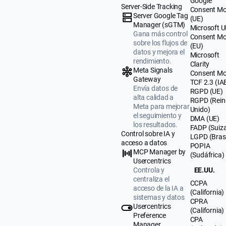
Google
Server-Side Tracking
Consent M
Server Google Tag
(UE)
Manager (sGTM)
Microsoft 
Gana más control
Consent M
sobre los flujos de
(EU)
datos y mejora el
Microsoft
rendimiento.
Clarity
Meta Signals
Consent M
Gateway
TCF 2.3 (IA
Envía datos de
RGPD (UE)
alta calidad a
RGPD (Rein
Meta para mejorar
Unido)
el seguimiento y
DMA (UE)
los resultados.
FADP (Suiz
Control sobre IA y
LGPD (Brasi
acceso a datos
POPIA
MCP Manager by
(Sudáfrica)
Usercentrics
Controla y
EE.UU.
centraliza el
CCPA
acceso de la IA a
(California)
sistemas y datos
CPRA
Usercentrics
(California)
Preference
CPA
Manager