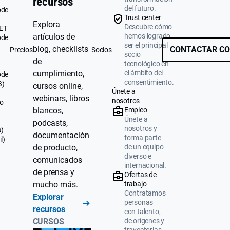
recursos
del futuro.
ode
Trust center
Explora
Descubre cómo
UET
artículos de
hemos logrado
ode
ser el principal
blog, checklists
CONTACTAR CO
Precios
Socios
socio
de
tecnológico en
cumplimiento,
el ámbito del
ode
consentimiento.
B)
cursos online,
Únete a
webinars, libros
nosotros
o
blancos,
Empleo
Únete a
podcasts,
nosotros y
a)
documentación
forma parte
l)
de producto,
de un equipo
diverso e
comunicados
internacional.
de prensa y
Ofertas de
mucho más.
trabajo
Contratamos
Explorar
personas
recursos
con talento,
CURSOS
de orígenes y