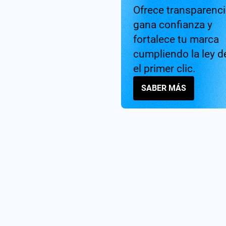
Ofrece transparenci
gana confianza y
fortalece tu marca
cumpliendo la ley 
el primer clic.
SABER MÁS