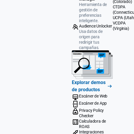
(Colorado)
Herramienta de
CTDPA
gestión de
(Connecticu
preferencias
UCPA (Utah
inteligente.
VCDPA
Audience Unlocker
(Virginia)
Usa datos de
origen para
redirigir tus
campañas.
Explorar demos
de productos
Escáner de Web
Escáner de App
Privacy Policy
Checker
Calculadora de
ROAS
Integraciones