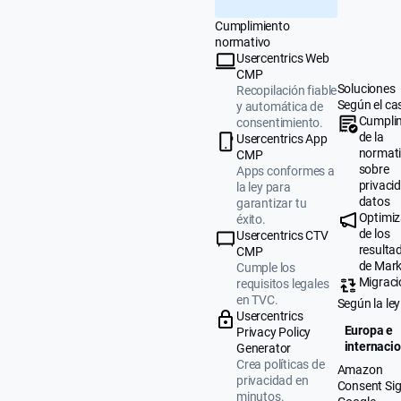
Cumplimiento
normativo
Usercentrics Web
CMP
Soluciones
Recopilación fiable
Según el ca
y automática de
Cumpli
consentimiento.
de la
Usercentrics App
normat
CMP
sobre
Apps conformes a
privaci
la ley para
datos
garantizar tu
Optimiz
éxito.
de los
Usercentrics CTV
resulta
CMP
de Mark
Cumple los
Migraci
requisitos legales
en TVC.
Según la ley
Usercentrics
Europa e
Privacy Policy
internacio
Generator
Crea políticas de
Amazon
privacidad en
Consent Sig
minutos.