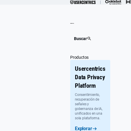
Ir
al
contenido
Buscar
Productos
Usercentrics
Data Privacy
Platform
Consentimiento,
recuperación de
señales y
gobernanza de IA,
unificados en una
sola plataforma.
Explorar