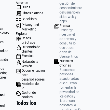
Aprende
gestión del
Guías
consentimiento
del usuario en
Libros blancos
sitios web y
Checklists
apps.
Privacy-Led
Prensa
so
Marketing
Descarga
miento
Explora
nuestro kit
Casos
de prensa y
iva
prácticos
consulta lo
Directorio de
que otros
dad de
clientes
dicen de
Eventos
Usercentrics.
ación
Nuestras
Notas de la
oficinas
versión
dos
Buscamos
Documentación
eting
personas
para
ones
apasionadas
desarrolladores
que quieran
Modelos de
fomentar la
RFI
privacidad de
Gestor de
nal
los datos y
cookies
liderar con
Todos los
nosotros la
nal
transformación