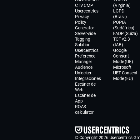
CTV CMP
(Virginia)
Usercentrics
LGPD
Privacy
(Brasil)
Policy
POPIA
Generator
(Sudáfrica)
Server-side
FADP (Suiza)
Tagging
TCF v2.3
Solution
(IAB)
Usercentrics
Google
Preference
Consent
Manager
Mode (UE)
Audience
Microsoft
Unlocker
UET Consent
Integraciones
Mode (EU)
Escáner de
Web
Escáner de
App
ROAS
calculator
© Copyright 2026 Usercentrics G