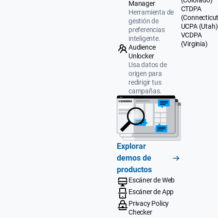
(Colorado)
Manager
CTDPA
Herramienta de
(Connecticut
gestión de
UCPA (Utah)
preferencias
VCDPA
inteligente.
(Virginia)
Audience
Unlocker
Usa datos de
origen para
redirigir tus
campañas.
Explorar
demos de
productos
Escáner de Web
Escáner de App
Privacy Policy
Checker