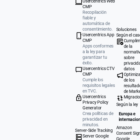
Usercentrics Web
CMP
Recopilación
fiable y
automática de
consentimiento.
Soluciones
Usercentrics App
Según el cas
CMP
Cumplim
Apps conformes
de la
a la ley para
normati
garantizar tu
sobre
éxito.
privacid
Usercentrics CTV
datos
CMP
Optimiz
Cumple los
de los
requisitos legales
resultad
en TVC.
de Mark
Usercentrics
Migraci
Privacy Policy
Según la ley
Generator
Crea políticas de
Europa e
privacidad en
internacio
minutos.
Amazon
Server-Side Tracking
Consent Sig
Server Google
Google