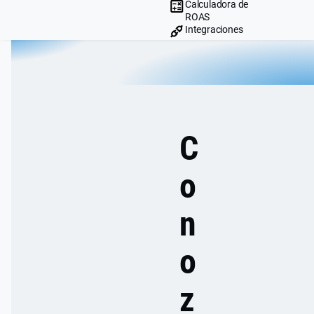
Calculadora de
ROAS
Integraciones
C
DIRECTO
o
DE
n
CLIENTE
o
z