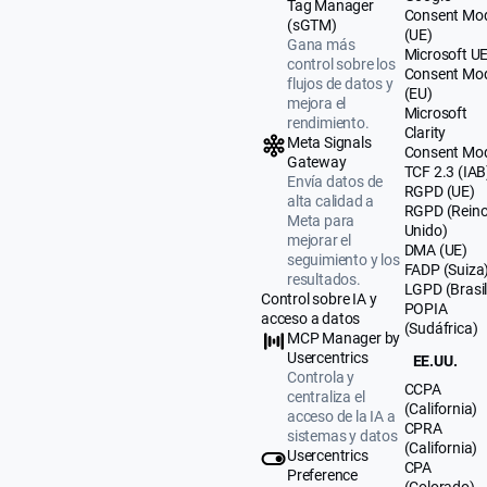
Tag Manager
Consent Mo
(sGTM)
(UE)
Gana más
Microsoft U
control sobre los
Consent Mo
flujos de datos y
(EU)
mejora el
Microsoft
rendimiento.
Clarity
Meta Signals
Consent Mo
Gateway
TCF 2.3 (IAB
Envía datos de
RGPD (UE)
alta calidad a
RGPD (Rein
Meta para
Unido)
mejorar el
DMA (UE)
seguimiento y los
FADP (Suiza
resultados.
LGPD (Brasil
Control sobre IA y
POPIA
acceso a datos
(Sudáfrica)
MCP Manager by
Usercentrics
EE.UU.
Controla y
CCPA
centraliza el
(California)
acceso de la IA a
CPRA
sistemas y datos
(California)
Usercentrics
CPA
Preference