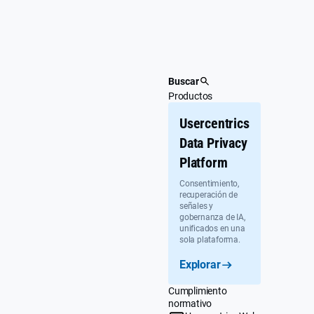
Ir
al
contenido
Buscar
Productos
Usercentrics
Data Privacy
Platform
Consentimiento,
recuperación de
señales y
gobernanza de IA,
unificados en una
sola plataforma.
Explorar
Cumplimiento
normativo