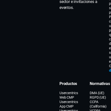
sector e invitaciones a
p
eventos.
s
p
P
c
u
p
q
c
d
e
s
u
e
C
d
Productos
Normativas
Usercentrics
DMA (UE)
Web CMP
RGPD (UE)
Usercentrics
CCPA
App CMP
(California)
Usercentrics
VCDPA