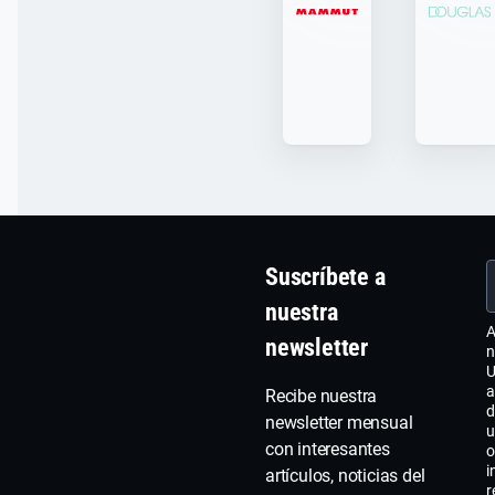
Suscríbete a
nuestra
A
newsletter
n
U
a
Recibe nuestra
d
newsletter mensual
u
con interesantes
o
i
artículos, noticias del
r