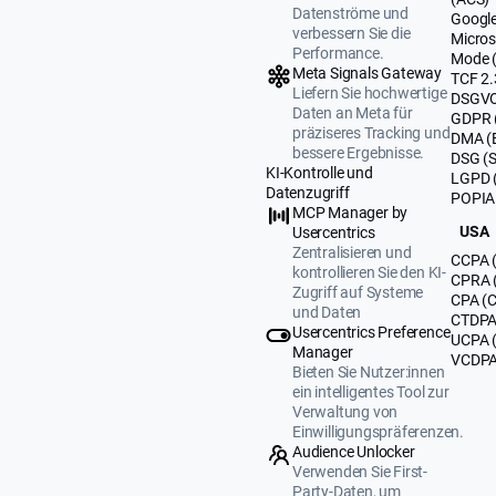
Datenströme und
Google
verbessern Sie die
Micros
Performance.
Mode 
Meta Signals Gateway
TCF 2.
Liefern Sie hochwertige
DSGVO
Daten an Meta für
GDPR 
präziseres Tracking und
DMA (
bessere Ergebnisse.
DSG (
KI-Kontrolle und
LGPD (
Datenzugriff
POPIA 
MCP Manager by
USA
Usercentrics
Zentralisieren und
CCPA (
kontrollieren Sie den KI-
CPRA (
Zugriff auf Systeme
CPA (C
und Daten
CTDPA 
Usercentrics Preference
UCPA 
Manager
VCDPA 
Bieten Sie Nutzer:innen
ein intelligentes Tool zur
Verwaltung von
Einwilligungspräferenzen.
Audience Unlocker
Verwenden Sie First-
Party-Daten, um