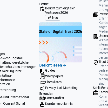
im Ber
Lernen
Manag
Bericht zum digitalen
und A
Vertrauen 2026
Press
Neu
Erfahr
Kunden
sagen.
Medien
Unser
Wir si
intern
haben 
intere
gen
der ga
Anwendungsfall
Trust 
nhaltung gesetzlicher
Bericht lesen
Erfahr
tenschutzbestimmungen
Guides
vertr
timierung Ihrer
Partne
rketing-
Whitepapers
Manag
rformance
Checklisten
sind.
gration
Privacy-Led Marketing
Schließen 
Verordnung
Karrie
Erkunden
Komme
a und international
Case Studies
und we
n Consent Signal
Kundenverzeichnis
vielfä