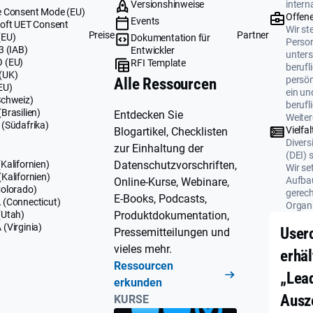
Versionshinweise
intern
 Consent Mode (EU)
Offene
Events
oft UET Consent
Wir ste
Preise
Partner
(EU)
Dokumentation für
Perso
3 (IAB)
Entwickler
unters
 (EU)
RFI Template
berufl
(UK)
persö
Alle Ressourcen
EU)
ein un
Schweiz)
berufl
Brasilien)
Entdecken Sie
Weiter
(Südafrika)
Vielfal
Blogartikel, Checklisten
Divers
zur Einhaltung der
(DEI) 
Datenschutzvorschriften,
Kalifornien)
Wir se
Kalifornien)
Aufbau
Online-Kurse, Webinare,
olorado)
gerech
E-Books, Podcasts,
(Connecticut)
Organi
Produktdokumentation,
(Utah)
(Virginia)
User
Pressemitteilungen und
vieles mehr.
erhäl
Ressourcen
„Lea
erkunden
Ausz
KURSE