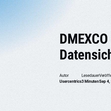
DMEXCO k
Datensic
Autor
Lesedauer
Veröffe
Usercentrics
3 Minuten
Sep 4,