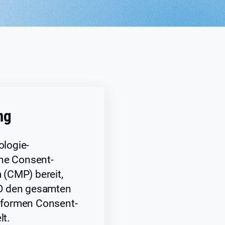
ng
logie-
ine Consent-
(CMP) bereit,
O den gesamten
formen Consent-
t.