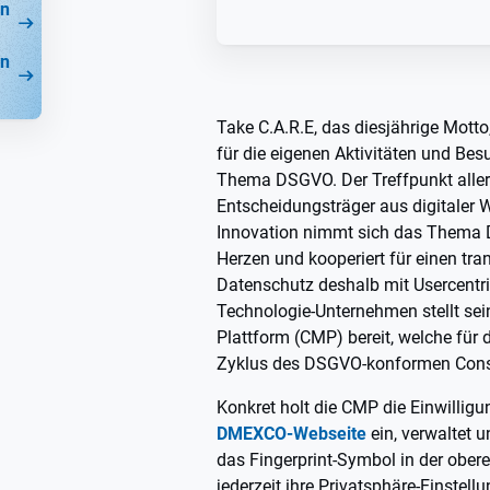
on
on
Take C.A.R.E, das diesjährige Mott
für die eigenen Aktivitäten und Bes
Thema DSGVO. Der Treffpunkt aller
Entscheidungsträger aus digitaler 
Innovation nimmt sich das Thema D
Herzen und kooperiert für einen tr
Datenschutz deshalb mit Usercentr
Technologie-Unternehmen stellt s
Plattform (CMP) bereit, welche fü
Zyklus des DSGVO-konformen Cons
Konkret holt die CMP die Einwillig
DMEXCO-Webseite
ein, verwaltet 
das Fingerprint-Symbol in der ober
jederzeit ihre Privatsphäre-Einstel