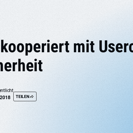
ooperiert mit Userc
herheit
ntlicht
TEILEN
 2018