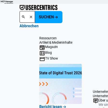
SUCHEN
Abbrechen
Ressourcen
Artikel & Medieninhalte
Magazin
Blog
TV Show
Unterneh
Unterneh
Über 
Wir si
Bericht lesen