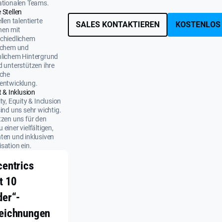
ationalen Teams.
 Stellen
llen talentierte
SALES KONTAKTIEREN
KOSTENLOS
nen mit
chiedlichem
ichem und
nlichem Hintergrund
d unterstützen ihre
iche
entwicklung.
t & Inklusion
ity, Equity & Inclusion
sind uns sehr wichtig.
tzen uns für den
 einer vielfältigen,
ten und inklusiven
sation ein.
centrics
t 10
der“-
eichnungen