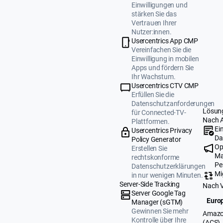
Einwilligungen und
stärken Sie das
Vertrauen Ihrer
Nutzer:innen.
Usercentrics App CMP
Vereinfachen Sie die
Einwilligung in mobilen
Apps und fördern Sie
Ihr Wachstum.
Usercentrics CTV CMP
Erfüllen Sie die
Datenschutzanforderungen
Lösun
für Connected-TV-
Nach 
Plattformen.
Ei
Usercentrics Privacy
Da
Policy Generator
Op
Erstellen Sie
Ma
rechtskonforme
Pe
Datenschutzerklärungen
Mi
in nur wenigen Minuten.
Server-Side Tracking
Nach 
Server Google Tag
Europ
Manager (sGTM)
Gewinnen Sie mehr
Amazo
Kontrolle über Ihre
(ACS)