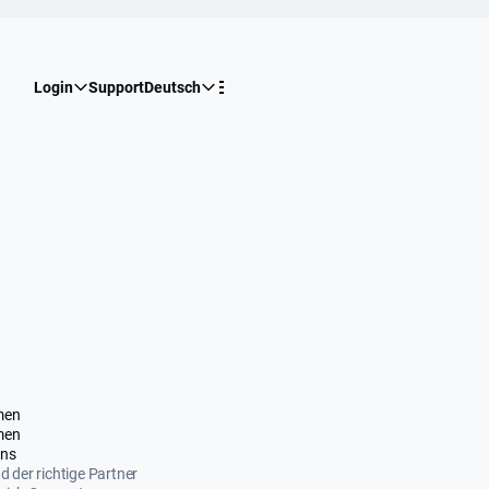
Login
Support
Deutsch
men
men
uns
nd der richtige Partner