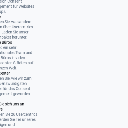
eich Consent
ement für Websites
pps.
e
en Sie, was andere
 über Usercentrics
 Laden Sie unser
paket herunter.
e Büros
nd ein sehr
ationales Team und
Büros in vielen
ssanten Städten auf
nzen Welt.
Center
en Sie, wie wir zum
auenswürdigsten
r für das Consent
ement geworden
Sie sich uns an
re
n Sie zu Usercentrics
rden Sie Teil unseres
ltigen und