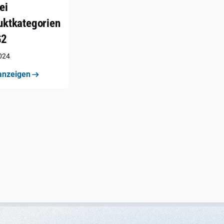
ei
uktkategorien
G2
2024
anzeigen