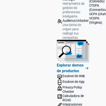
(Colorado)
Herramienta de
CTDPA
gestión de
(Connecticu
preferencias
UCPA (Utah
inteligente.
VCDPA
Audience Unlocker
(Virginia)
Usa datos de
origen para
redirigir tus
campañas.
Explorar demos
de productos
Escáner de Web
Escáner de App
Privacy Policy
Checker
Calculadora de
ROAS
Integraciones