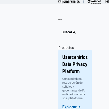
Ir
al
contenido
Buscar
Productos
Usercentrics
Data Privacy
Platform
Consentimiento,
recuperación de
señales y
gobernanza de IA,
unificados en una
sola plataforma.
Explorar