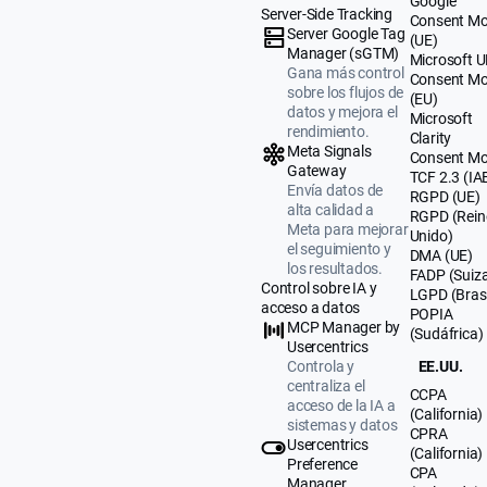
Google
Server-Side Tracking
Consent M
Server Google Tag
(UE)
Manager (sGTM)
Microsoft 
Gana más control
Consent M
sobre los flujos de
(EU)
datos y mejora el
Microsoft
rendimiento.
Clarity
Meta Signals
Consent M
Gateway
TCF 2.3 (IA
Envía datos de
RGPD (UE)
alta calidad a
RGPD (Rein
Meta para mejorar
Unido)
el seguimiento y
DMA (UE)
los resultados.
FADP (Suiz
Control sobre IA y
LGPD (Brasi
acceso a datos
POPIA
MCP Manager by
(Sudáfrica)
Usercentrics
Controla y
EE.UU.
centraliza el
CCPA
acceso de la IA a
(California)
sistemas y datos
CPRA
Usercentrics
(California)
Preference
CPA
Manager