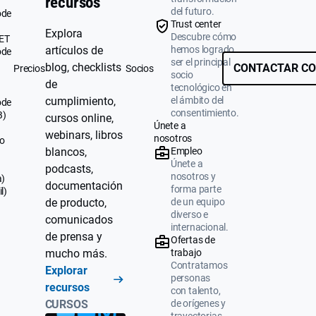
recursos
del futuro.
ode
Trust center
Explora
Descubre cómo
UET
artículos de
hemos logrado
ode
ser el principal
blog, checklists
CONTACTAR CO
Precios
Socios
socio
de
tecnológico en
cumplimiento,
el ámbito del
ode
consentimiento.
B)
cursos online,
Únete a
webinars, libros
nosotros
o
blancos,
Empleo
Únete a
podcasts,
nosotros y
a)
documentación
forma parte
l)
de producto,
de un equipo
diverso e
comunicados
internacional.
de prensa y
Ofertas de
mucho más.
trabajo
Contratamos
Explorar
personas
recursos
con talento,
CURSOS
de orígenes y