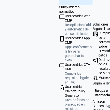
Cumplimiento
normativo
Usercentrics Web
CMP
Soluciones
Recopilación fiable
Según el ca
y automática de
Cumpli
consentimiento.
de la
Usercentrics App
normat
CMP
sobre
Apps conformes a
privaci
la ley para
datos
garantizar tu
Optimiz
éxito.
de los
Usercentrics CTV
resulta
CMP
de Mark
Cumple los
Migraci
requisitos legales
en TVC.
Según la ley
Usercentrics
Europa e
Privacy Policy
internacio
Generator
Crea políticas de
Amazon
privacidad en
Consent Sig
minutos.