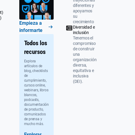
trayectorias
diferentes y
apoyamos
t)
su
)
crecimiento
Empieza a
Diversidad e
informarte
inclusión
Tenemos el
Todos los
compromiso
de construir
recursos
una
organización
Explora
diversa,
artículos de
equitativa e
blog, checklists
de
inclusiva
cumplimiento,
(DEI).
cursos online,
webinars, libros
blancos,
podcasts,
documentación
de producto,
comunicados
de prensa y
mucho más.
Explorar