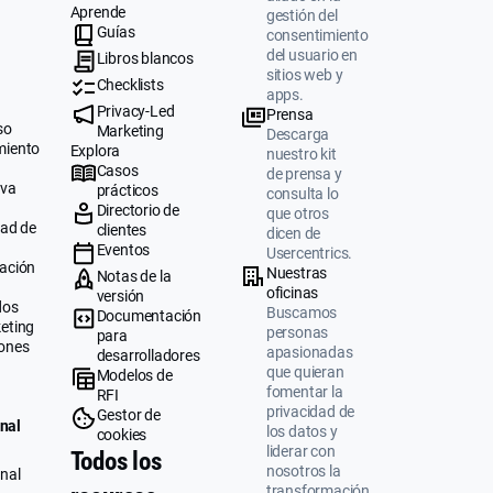
Aprende
gestión del
Guías
consentimiento
del usuario en
Libros blancos
sitios web y
Checklists
apps.
Privacy-Led
Prensa
so
Marketing
Descarga
miento
Explora
nuestro kit
Casos
de prensa y
iva
prácticos
consulta lo
Directorio de
que otros
dad de
clientes
dicen de
Eventos
Usercentrics.
ación
Nuestras
Notas de la
oficinas
versión
dos
Buscamos
Documentación
eting
personas
para
ones
apasionadas
desarrolladores
que quieran
Modelos de
fomentar la
RFI
privacidad de
Gestor de
nal
los datos y
cookies
liderar con
Todos los
nosotros la
nal
transformación