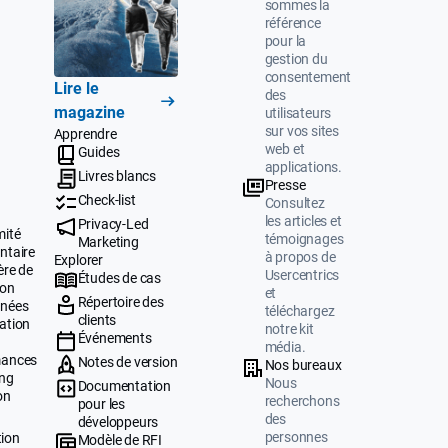
sommes la
référence
pour la
gestion du
consentement
Lire le
des
magazine
utilisateurs
sur vos sites
Apprendre
web et
Guides
applications.
Livres blancs
Presse
Check-list
Consultez
les articles et
Privacy-Led
mité
témoignages
Marketing
ntaire
à propos de
Explorer
ère de
Usercentrics
Études de cas
ion
et
Répertoire des
nnées
téléchargez
clients
ation
notre kit
Événements
média.
mances
Notes de version
Nos bureaux
ing
Nous
Documentation
on
recherchons
pour les
des
développeurs
personnes
tion
Modèle de RFI