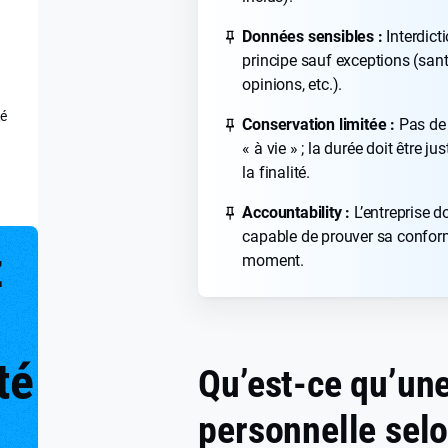
Données sensibles :
Interdict
principe sauf exceptions (sant
opinions, etc.).
té
Conservation limitée :
Pas de
?
« à vie » ; la durée doit être jus
la finalité.
Accountability :
L’entreprise do
capable de prouver sa conform
z
moment.
té
Qu’est-ce qu’un
personnelle sel