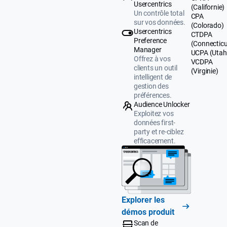
Usercentrics
(Californie)
Un contrôle total
CPA
sur vos données.
(Colorado)
Usercentrics
CTDPA
Preference
(Connecticu
Manager
UCPA (Utah
Offrez à vos
VCDPA
clients un outil
(Virginie)
intelligent de
gestion des
préférences.
Audience Unlocker
Exploitez vos
données first-
party et re-ciblez
efficacement.
Explorer les
démos produit
Scan de