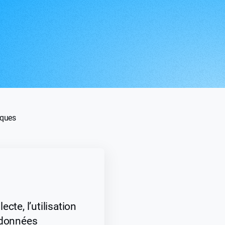
iques
cte, l’utilisation
 données