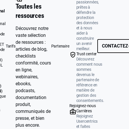
passionnées,
Toutes les
prêtes à
nal
défendre la
ressources
protection
des données
nal
et à nous
Découvrez notre
aider à
ode
vaste sélection
construire
de ressources :
un avenir
UET
CONTACTEZ
Tarifs
Partenaire
meilleur.
articles de blog,
ode
Trust center
checklists
Découvrez
B)
conformité, cours
comment nous
IL
sommes
en ligne,
devenus le
webinaires,
partenaire de
ebooks,
référence en
)
matière de
podcasts,
l)
gestion des
ique
documentation
consentements.
produit,
Rejoignez-nous
s
Carrières
communiqués de
Rejoignez
presse, et bien
Usercentrics
plus encore.
et faites