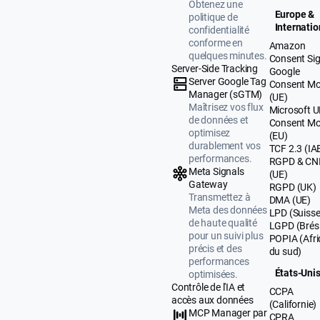
Obtenez une
Europe &
politique de
Internatio
confidentialité
conforme en
Amazon
quelques minutes.
Consent Sig
Server-Side Tracking
Google
Server Google Tag
Consent M
Manager (sGTM)
(UE)
Maîtrisez vos flux
Microsoft 
de données et
Consent M
optimisez
(EU)
durablement vos
TCF 2.3 (IA
performances.
RGPD & CN
Meta Signals
(UE)
Gateway
RGPD (UK)
Transmettez à
DMA (UE)
Meta des données
LPD (Suisse
de haute qualité
LGPD (Brési
pour un suivi plus
POPIA (Afr
précis et des
du sud)
performances
États-Uni
optimisées.
Contrôle de l'IA et
CCPA
accès aux données
(Californie)
MCP Manager par
CPRA