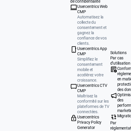
de confidentialité
Usercentrics Web
CMP
Automatisez la
collecte du
consentement et
gagnez la
confiance de vos
clients.
Usercentrics App
Solutions
CMP
Par cas
Simplifiez le
d’utilisation
consentement
Confor
mobile et
régleme
accélérez votre
en mati
croissance.
protect
Usercentrics CTV
des do
CMP
Optimis
Maîtrisez la
des
conformité sur les
perfor
plateformes de TV
market
connectées.
Migrati
Usercentrics
Privacy Policy
Par
Generator
réglementa