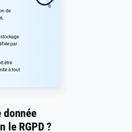
ion de
é,
 stockage
tifiée par
it être
ité à tout
e donnée
on le RGPD ?