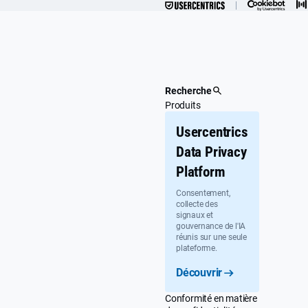
Passer
au
contenu
principal
Recherche
Produits
Usercentrics
Data Privacy
Platform
Consentement,
collecte des
signaux et
gouvernance de l'IA
réunis sur une seule
plateforme.
Découvrir
Conformité en matière