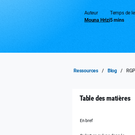
Auteur
Temps de le
Mouna Hrizi
5 mins
Ressources
/
Blog
/
RGPD
Table des matières
En bref