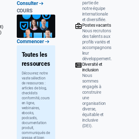
partie de
Consulter
notre équipe
COURS
internationale
et diversifiée.
Postes vacants
t)
Nous recrutons
)
des talents aux
Commencer
profils variés et
accompagnons
leur
Toutes les
développement.
ressources
Diversité et
inclusion
Découvrez notre
Nous
vaste sélection
sommes
de ressources :
engagés à
articles de blog,
construire
checklists
une
conformité, cours
organisation
en ligne,
webinaires,
diverse,
ebooks,
équitable et
podcasts,
inclusive
documentation
(DEI).
produit,
communiqués de
presse, et bien