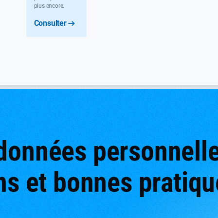
plus encore.
Consulter
onnées personnelles
ns et bonnes pratiq