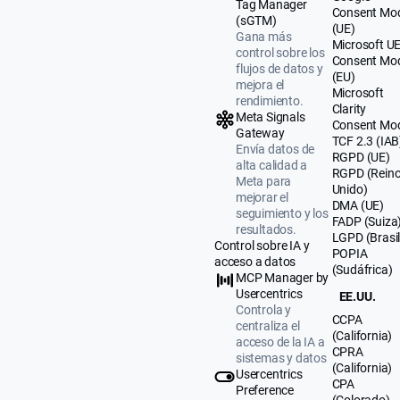
Tag Manager
Consent Mo
(sGTM)
(UE)
Gana más
Microsoft U
control sobre los
Consent Mo
flujos de datos y
(EU)
mejora el
Microsoft
rendimiento.
Clarity
Meta Signals
Consent Mo
Gateway
TCF 2.3 (IAB
Envía datos de
RGPD (UE)
alta calidad a
RGPD (Rein
Meta para
Unido)
mejorar el
DMA (UE)
seguimiento y los
FADP (Suiza
resultados.
LGPD (Brasil
Control sobre IA y
POPIA
acceso a datos
(Sudáfrica)
MCP Manager by
Usercentrics
EE.UU.
Controla y
CCPA
centraliza el
(California)
acceso de la IA a
CPRA
sistemas y datos
(California)
Usercentrics
CPA
Preference