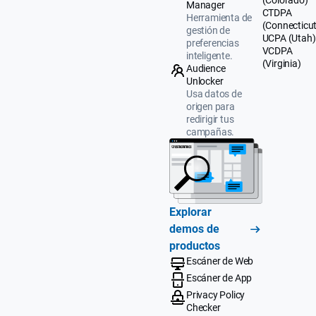
(Colorado)
Manager
CTDPA
Herramienta de
(Connecticut
gestión de
UCPA (Utah)
preferencias
VCDPA
inteligente.
(Virginia)
Audience
Unlocker
Usa datos de
origen para
redirigir tus
campañas.
Explorar
demos de
productos
Escáner de Web
Escáner de App
Privacy Policy
Checker