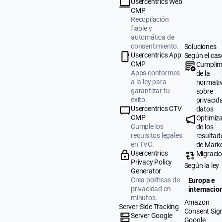
Usercentrics Web
CMP
Recopilación
fiable y
automática de
consentimiento.
Soluciones
Usercentrics App
Según el cas
CMP
Cumplim
Apps conformes
de la
a la ley para
normati
garantizar tu
sobre
éxito.
privacid
Usercentrics CTV
datos
CMP
Optimiz
Cumple los
de los
requisitos legales
resultad
en TVC.
de Mark
Usercentrics
Migraci
Privacy Policy
Según la ley
Generator
Crea políticas de
Europa e
privacidad en
internacio
minutos.
Amazon
Server-Side Tracking
Consent Sig
Server Google
Google