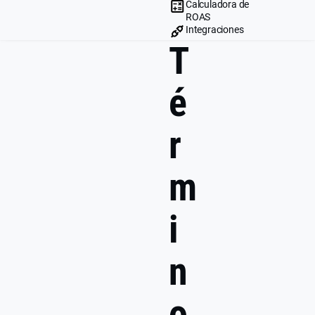
Calculadora de
ROAS
Integraciones
T
é
r
m
i
n
o