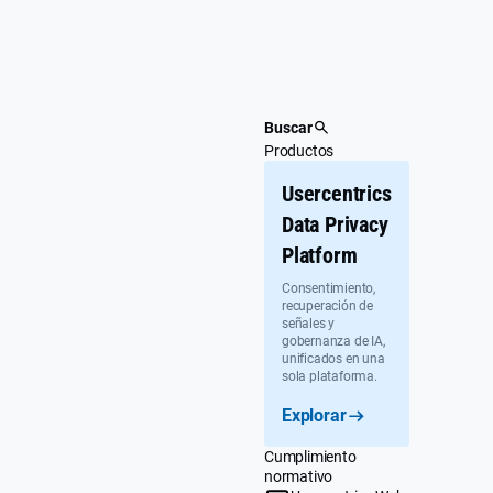
Ir
al
contenido
Buscar
Productos
Usercentrics
Data Privacy
Platform
Consentimiento,
recuperación de
señales y
gobernanza de IA,
unificados en una
sola plataforma.
Explorar
Cumplimiento
normativo