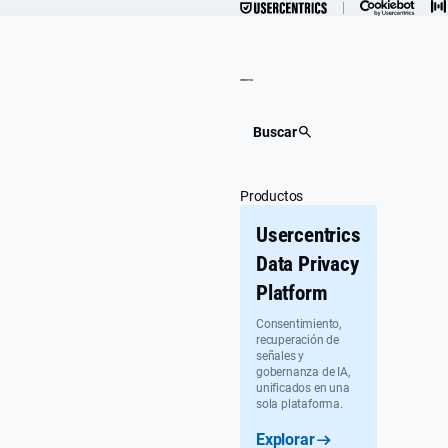
Ir
al
contenido
Buscar
Productos
Usercentrics
Data Privacy
Platform
Consentimiento,
recuperación de
señales y
gobernanza de IA,
unificados en una
sola plataforma.
Explorar