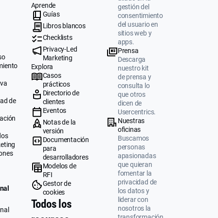
Aprende
gestión del
Guías
consentimiento
del usuario en
Libros blancos
sitios web y
Checklists
apps.
Privacy-Led
Prensa
so
Marketing
Descarga
miento
Explora
nuestro kit
Casos
de prensa y
iva
prácticos
consulta lo
Directorio de
que otros
dad de
clientes
dicen de
Eventos
Usercentrics.
ación
Nuestras
Notas de la
oficinas
versión
dos
Buscamos
Documentación
eting
personas
para
ones
apasionadas
desarrolladores
que quieran
Modelos de
fomentar la
RFI
privacidad de
Gestor de
nal
los datos y
cookies
liderar con
Todos los
nosotros la
nal
transformación