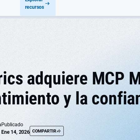
recursos
rics adquiere MCP M
timiento y la confia
a
Publicado
COMPARTIR
Ene 14, 2026