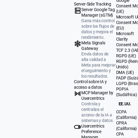
Google
Server-Side Tracking
Consent M
Server Google Tag
(UE)
Manager (sGTM)
Microsoft 
Gana más control
Consent M
sobre los flujos de
(EU)
datos y mejora el
Microsoft
rendimiento.
Clarity
Meta Signals
Consent M
Gateway
TCF 2.3 (IA
Envía datos de
RGPD (UE)
alta calidad a
RGPD (Rein
Meta para mejorar
Unido)
el seguimiento y
DMA (UE)
los resultados.
FADP (Suiz
Control sobre IA y
LGPD (Brasi
acceso a datos
POPIA
MCP Manager by
(Sudáfrica)
Usercentrics
Controla y
EE.UU.
centraliza el
CCPA
acceso de la IA a
(California)
sistemas y datos
CPRA
Usercentrics
(California)
Preference
CPA
Manager