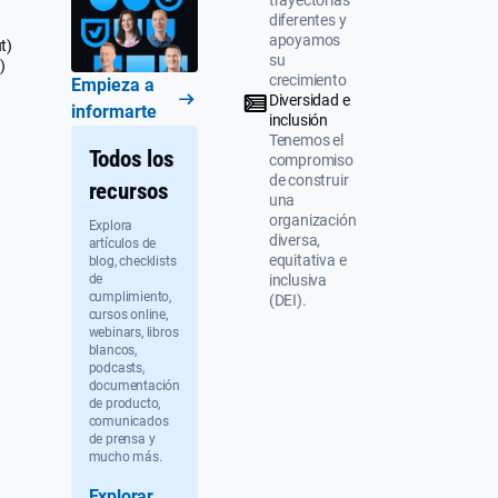
trayectorias
diferentes y
apoyamos
t)
su
)
crecimiento
Empieza a
Diversidad e
informarte
inclusión
Tenemos el
Todos los
compromiso
de construir
recursos
una
organización
Explora
diversa,
artículos de
equitativa e
blog, checklists
de
inclusiva
cumplimiento,
(DEI).
cursos online,
webinars, libros
blancos,
podcasts,
documentación
de producto,
comunicados
de prensa y
mucho más.
Explorar