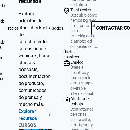
recursos
del futuro.
ode
Trust center
Explora
Descubre cómo
UET
artículos de
hemos logrado
ode
ser el principal
blog, checklists
CONTACTAR CO
Precios
Socios
socio
de
tecnológico en
cumplimiento,
el ámbito del
ode
consentimiento.
B)
cursos online,
Únete a
webinars, libros
nosotros
o
blancos,
Empleo
Únete a
podcasts,
nosotros y
a)
documentación
forma parte
l)
de producto,
de un equipo
diverso e
comunicados
internacional.
de prensa y
Ofertas de
mucho más.
trabajo
Contratamos
Explorar
personas
recursos
con talento,
CURSOS
de orígenes y