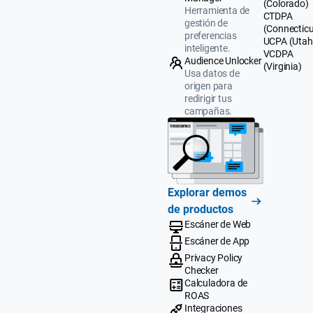
(Colorado)
Herramienta de
CTDPA
gestión de
(Connecticu
preferencias
UCPA (Utah
inteligente.
VCDPA
Audience Unlocker
(Virginia)
Usa datos de
origen para
redirigir tus
campañas.
Explorar demos
de productos
Escáner de Web
Escáner de App
Privacy Policy
Checker
Calculadora de
ROAS
Integraciones