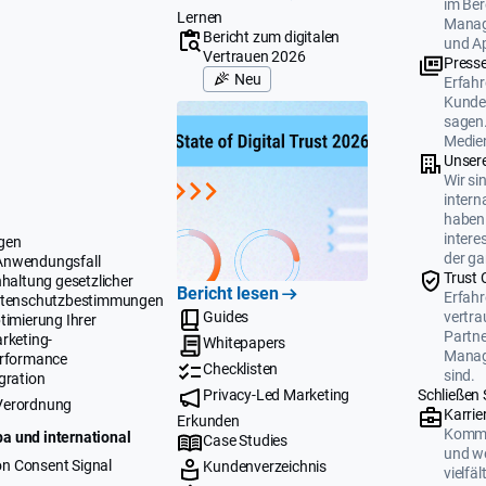
im Ber
Lernen
Manag
Bericht zum digitalen
und A
Vertrauen 2026
Press
Neu
Erfahr
Kunden
sagen.
Medien
Unser
Wir si
intern
haben 
intere
gen
der ga
Anwendungsfall
Trust 
nhaltung gesetzlicher
Bericht lesen
Erfahr
tenschutzbestimmungen
Guides
vertr
timierung Ihrer
Partne
rketing-
Whitepapers
Manag
rformance
Checklisten
sind.
gration
Privacy-Led Marketing
Schließen 
Verordnung
Karrie
Erkunden
Komme
a und international
Case Studies
und we
n Consent Signal
Kundenverzeichnis
vielfä