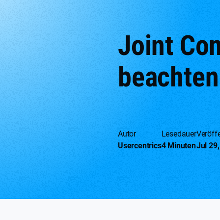
Joint Co
beachten 
Autor
Lesedauer
Veröffe
Usercentrics
4 Minuten
Jul 29