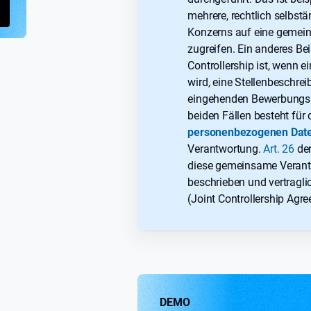
mehrere, rechtlich selbst
Konzerns auf eine gemei
zugreifen. Ein anderes Bei
Controllership ist, wenn ei
wird, eine Stellenbeschre
eingehenden Bewerbungsun
beiden Fällen besteht fü
personenbezogenen Dat
Verantwortung.
Art. 26
der
diese gemeinsame Verant
beschrieben und vertragl
(Joint Controllership Agr
DEMO