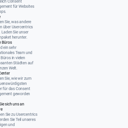
eich Consent
ement für Websites
pps.
e
en Sie, was andere
 über Usercentrics
 Laden Sie unser
paket herunter.
e Büros
nd ein sehr
ationales Team und
Büros in vielen
ssanten Städten auf
nzen Welt.
Center
en Sie, wie wir zum
auenswürdigsten
r für das Consent
ement geworden
Sie sich uns an
re
n Sie zu Usercentrics
rden Sie Teil unseres
ltigen und