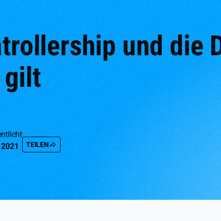
ntrollership und die
gilt
ntlicht
TEILEN
, 2021