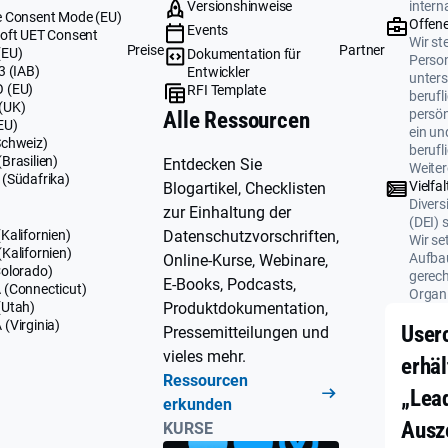
Versionshinweise
intern
 Consent Mode (EU)
Offene
Events
oft UET Consent
Wir ste
Preise
Partner
(EU)
Dokumentation für
Perso
3 (IAB)
Entwickler
unters
 (EU)
RFI Template
berufl
(UK)
persö
Alle Ressourcen
EU)
ein un
Schweiz)
berufl
Brasilien)
Entdecken Sie
Weiter
(Südafrika)
Vielfal
Blogartikel, Checklisten
Divers
zur Einhaltung der
(DEI) 
Datenschutzvorschriften,
Kalifornien)
Wir se
Kalifornien)
Aufbau
Online-Kurse, Webinare,
olorado)
gerech
E-Books, Podcasts,
(Connecticut)
Organi
Produktdokumentation,
(Utah)
(Virginia)
User
Pressemitteilungen und
vieles mehr.
erhäl
Ressourcen
„Lea
erkunden
Ausz
KURSE