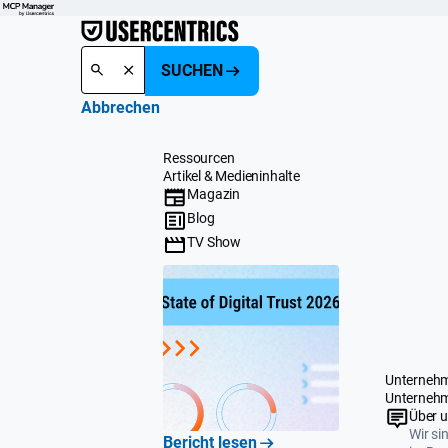
SUCHEN
Abbrechen
Ressourcen
Artikel & Medieninhalte
Magazin
Blog
TV Show
Unterneh
Unterneh
Über 
Wir si
Bericht lesen