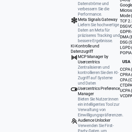
Datenströme und
Google
verbessern Sie die
Micros
Performance.
Mode 
Meta Signals Gateway
TCF 2.
Liefern Sie hochwertige
DSGVO
Daten an Meta für
GDPR 
präziseres Tracking und
DMA (
bessere Ergebnisse.
DSG (
KI-Kontrolle und
LGPD (
Datenzugriff
POPIA 
MCP Manager by
USA
Usercentrics
Zentralisieren und
CCPA (
kontrollieren Sie den KI-
CPRA (
Zugriff auf Systeme
CPA (C
und Daten
CTDPA 
Usercentrics Preference
UCPA 
Manager
VCDPA 
Bieten Sie Nutzer:innen
ein intelligentes Tool zur
Verwaltung von
Einwilligungspräferenzen.
Audience Unlocker
Verwenden Sie First-
Party-Daten, um