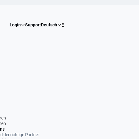
Login
Support
Deutsch
men
men
uns
nd der richtige Partner