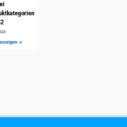
ei
uktkategorien
G2
2024
anzeigen