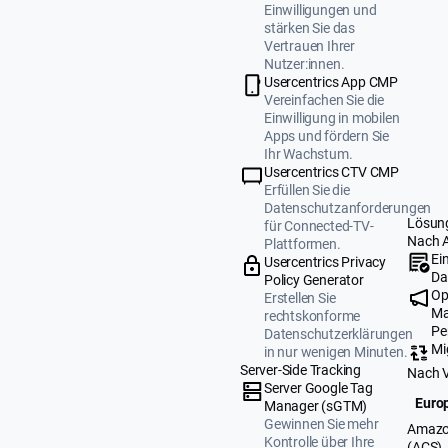
Einwilligungen und
stärken Sie das
Vertrauen Ihrer
Nutzer:innen.
Usercentrics App CMP
Vereinfachen Sie die
Einwilligung in mobilen
Apps und fördern Sie
Ihr Wachstum.
Usercentrics CTV CMP
Erfüllen Sie die
Datenschutzanforderungen
Lösun
für Connected-TV-
Nach 
Plattformen.
Ei
Usercentrics Privacy
Da
Policy Generator
Op
Erstellen Sie
Ma
rechtskonforme
Pe
Datenschutzerklärungen
Mi
in nur wenigen Minuten.
Server-Side Tracking
Nach 
Server Google Tag
Europ
Manager (sGTM)
Gewinnen Sie mehr
Amazo
Kontrolle über Ihre
(ACS)