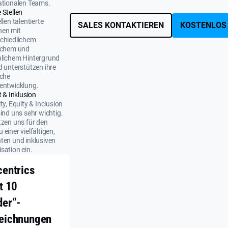
ationalen Teams.
 Stellen
llen talentierte
SALES KONTAKTIEREN
KOSTENLOS
nen mit
chiedlichem
ichem und
nlichem Hintergrund
d unterstützen ihre
iche
entwicklung.
t & Inklusion
ity, Equity & Inclusion
sind uns sehr wichtig.
tzen uns für den
 einer vielfältigen,
ten und inklusiven
sation ein.
centrics
t 10
der“-
eichnungen