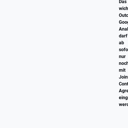
Das
wich
Out
Goo
Anal
darf
ab
sofo
nur
noc
mit
Join
Cont
Agr
eing
wer