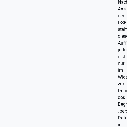
Nac
Ansi
der
DSK
steh
dies
Auf
jedo
nich
nur
im
Wide
zur
Defi
des
Begr
„pe
Date
in