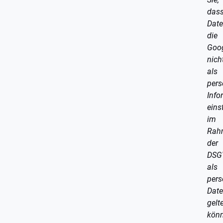
das
Date
die
Goo
nich
als
pers
Info
einst
im
Rah
der
DSG
als
per
Dat
gelt
kön