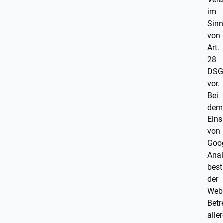
im
Sinn
von
Art.
28
DSG
vor.
Bei
dem
Eins
von
Goo
Anal
bes
der
Webs
Betr
alle