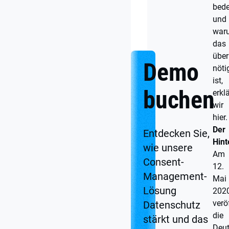
gemeinsamen
bede
Verantwortung
und
der
GDD
war
das
über
Demo
nöti
ist,
buchen
erkl
wir
hier.
Der
Entdecken Sie,
Hint
wie unsere
Am
Consent-
12.
Management-
Mai
Lösung
202
verö
Datenschutz
die
stärkt und das
Deu