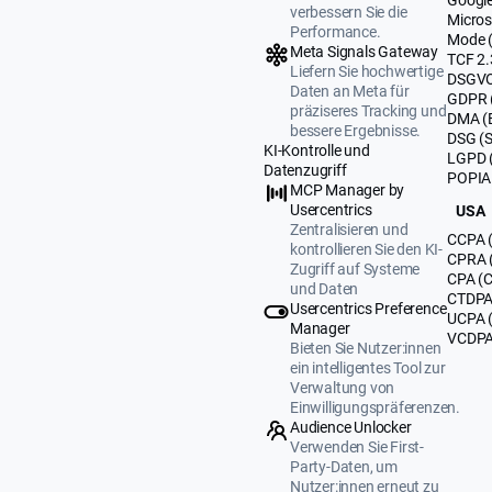
verbessern Sie die
Micros
Performance.
Mode 
Meta Signals Gateway
TCF 2.
Liefern Sie hochwertige
DSGVO
Daten an Meta für
GDPR 
präziseres Tracking und
DMA (
bessere Ergebnisse.
DSG (
KI-Kontrolle und
LGPD (
Datenzugriff
POPIA 
MCP Manager by
Usercentrics
USA
Zentralisieren und
CCPA (
kontrollieren Sie den KI-
CPRA (
Zugriff auf Systeme
CPA (C
und Daten
CTDPA 
Usercentrics Preference
UCPA 
Manager
VCDPA 
Bieten Sie Nutzer:innen
ein intelligentes Tool zur
Verwaltung von
Einwilligungspräferenzen.
Audience Unlocker
Verwenden Sie First-
Party-Daten, um
Nutzer:innen erneut zu