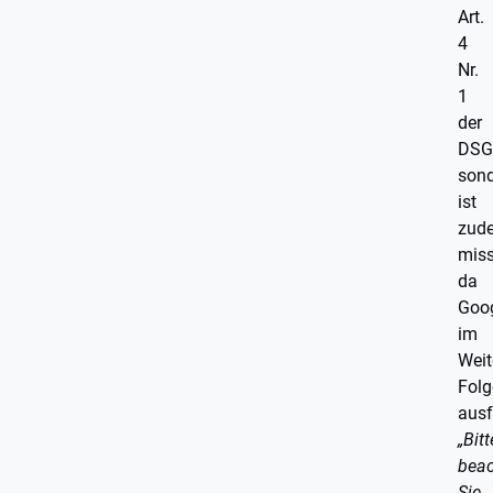
Art.
4
Nr.
1
der
DSG
son
ist
zud
miss
da
Goo
im
Weit
Fol
ausf
„Bitt
bea
Sie,