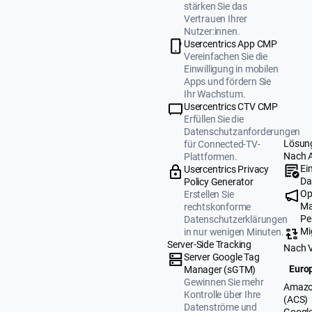
stärken Sie das
Vertrauen Ihrer
Nutzer:innen.
Usercentrics App CMP
Vereinfachen Sie die
Einwilligung in mobilen
Apps und fördern Sie
Ihr Wachstum.
Usercentrics CTV CMP
Erfüllen Sie die
Datenschutzanforderungen
Lösun
für Connected-TV-
Nach 
Plattformen.
Ei
Usercentrics Privacy
Da
Policy Generator
Op
Erstellen Sie
Ma
rechtskonforme
Pe
Datenschutzerklärungen
Mi
in nur wenigen Minuten.
Server-Side Tracking
Nach 
Server Google Tag
Europ
Manager (sGTM)
Gewinnen Sie mehr
Amazo
Kontrolle über Ihre
(ACS)
Datenströme und
Google