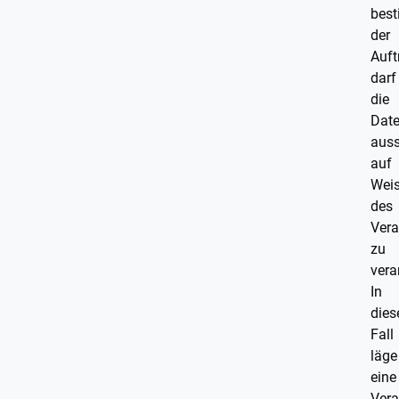
bes
der
Auft
darf
die
Dat
auss
auf
Wei
des
Vera
zu
vera
In
die
Fall
läge
eine
Vera