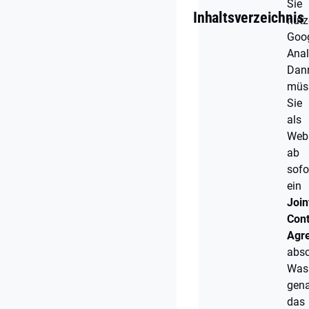
Sie
Inhaltsverzeichnis
nutz
Goo
Anal
Die
Dan
wichtigsten
müs
Hinweise
Sie
der
DSK
als
im
Webs
Überblick
ab
sofo
Alle
ein
Details
Join
zum
Joint
Cont
Controller
Agr
Agreement
absc
Was
Generelle
gen
Infos
zur
das