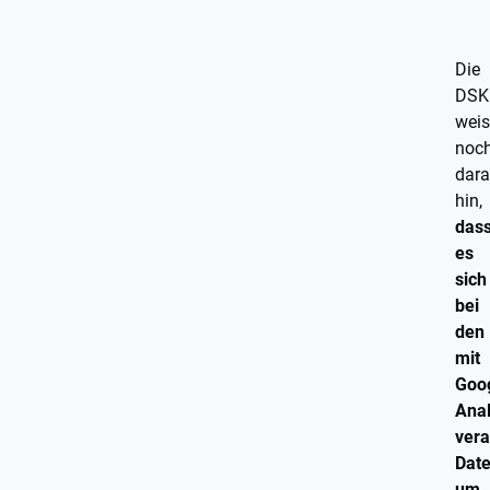
Die
DSK
weis
noc
dara
hin,
das
es
sich
bei
den
mit
Goo
Anal
vera
Dat
um