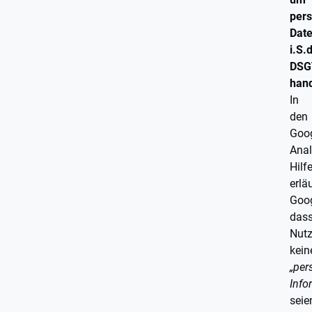
per
Dat
i.S.d
DSG
hand
In
den
Goo
Anal
Hilf
erlä
Goog
das
Nut
kein
„per
Info
seie