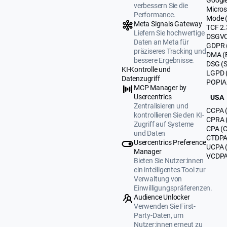
verbessern Sie die
Micros
Performance.
Mode 
Meta Signals Gateway
TCF 2.
Liefern Sie hochwertige
DSGVO
Daten an Meta für
GDPR 
präziseres Tracking und
DMA (
bessere Ergebnisse.
DSG (
KI-Kontrolle und
LGPD (
Datenzugriff
POPIA 
MCP Manager by
Usercentrics
USA
Zentralisieren und
CCPA (
kontrollieren Sie den KI-
CPRA (
Zugriff auf Systeme
CPA (C
und Daten
CTDPA 
Usercentrics Preference
UCPA 
Manager
VCDPA 
Bieten Sie Nutzer:innen
ein intelligentes Tool zur
Verwaltung von
Einwilligungspräferenzen.
Audience Unlocker
Verwenden Sie First-
Party-Daten, um
Nutzer:innen erneut zu