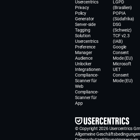
Usercentrics
LGPD
Privacy
(Brasilien)
Policy
POPIA
Generator
(Südafrika)
Server-side
DSG
Tagging
(Schweiz)
Solution
TCF v2.3
Usercentrics
(IAB)
Preference
Google
Manager
Consent
Audience
Mode (EU)
Unlocker
Microsoft
Integrationen
UET
Compliance-
Consent
Scanner für
Mode (EU)
Web
Compliance-
Scanner für
App
© Copyright 2026 Usercentrics G
Allgemeine Geschäftsbedingunge
Datenschutzerklärung
Impressum