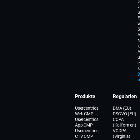
D
v
S
E
w
S
A
N
k
A
u
e
s
D
n
Produkte
Regularien
Usercentrics
DMA (EU)
Web CMP
DSGVO (EU)
Usercentrics
CCPA
App CMP
(Kalifornien)
Usercentrics
VCDPA
CTV CMP
(Virginia)