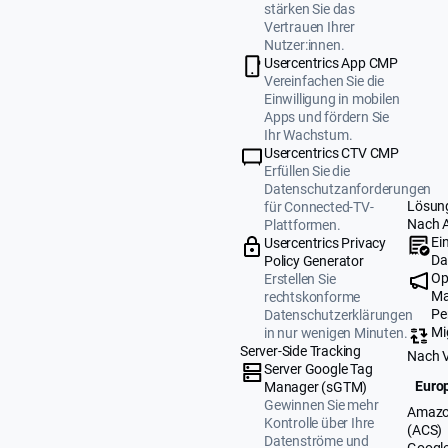
stärken Sie das
Vertrauen Ihrer
Nutzer:innen.
Usercentrics App CMP
Vereinfachen Sie die
Einwilligung in mobilen
Apps und fördern Sie
Ihr Wachstum.
Usercentrics CTV CMP
Erfüllen Sie die
Datenschutzanforderungen
Lösun
für Connected-TV-
Nach 
Plattformen.
Ei
Usercentrics Privacy
Da
Policy Generator
Op
Erstellen Sie
Ma
rechtskonforme
Pe
Datenschutzerklärungen
Mi
in nur wenigen Minuten.
Server-Side Tracking
Nach 
Server Google Tag
Europ
Manager (sGTM)
Gewinnen Sie mehr
Amazo
Kontrolle über Ihre
(ACS)
Datenströme und
Google