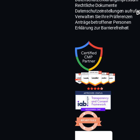
Rechtliche Dokumente
Datenschutzeinstellungen aufrufe
D
Verwalten Sie Ihre Präferenzen
Anträge betroffener Personen
Erklärung zur Barrierefreiheit