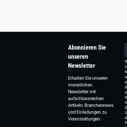
Abonnieren Sie
unseren
W
Newsletter
U
N
a
Erhalten Sie unseren
e
monatlichen
d
Newsletter mit
e
d
aufschlussreichen
I
Artikeln, Branchennews
d
und Einladungen zu
U
a
Veranstaltungen.
P