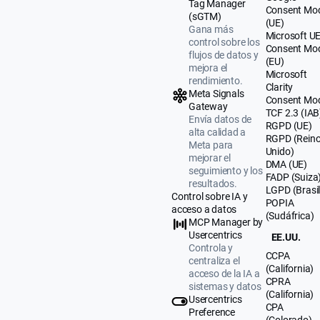
Tag Manager
Consent Mo
(sGTM)
(UE)
Gana más
Microsoft U
control sobre los
Consent Mo
flujos de datos y
(EU)
mejora el
Microsoft
rendimiento.
Clarity
Meta Signals
Consent Mo
Gateway
TCF 2.3 (IAB
Envía datos de
RGPD (UE)
alta calidad a
RGPD (Rein
Meta para
Unido)
mejorar el
DMA (UE)
seguimiento y los
FADP (Suiza
resultados.
LGPD (Brasil
Control sobre IA y
POPIA
acceso a datos
(Sudáfrica)
MCP Manager by
Usercentrics
EE.UU.
Controla y
CCPA
centraliza el
(California)
acceso de la IA a
CPRA
sistemas y datos
(California)
Usercentrics
CPA
Preference