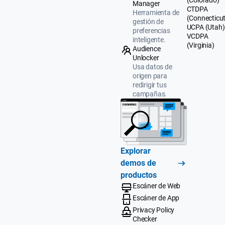
(Colorado)
Manager
CTDPA
Herramienta de
(Connecticut
gestión de
UCPA (Utah)
preferencias
VCDPA
inteligente.
(Virginia)
Audience
Unlocker
Usa datos de
origen para
redirigir tus
campañas.
Explorar
demos de
productos
Escáner de Web
Escáner de App
Privacy Policy
Checker