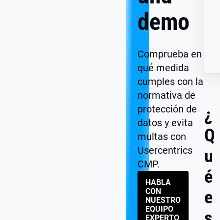
demo
Comprueba en
qué medida
cumples con la
normativa de
protección de
¿
datos y evita
Q
multas con
Usercentrics
u
CMP.
é
HABLA
CON
e
NUESTRO
EQUIPO
s
EXPERTO