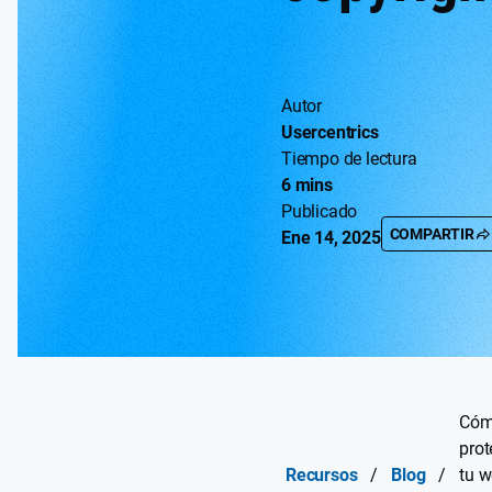
Autor
Usercentrics
Tiempo de lectura
6 mins
Publicado
COMPARTIR
Ene 14, 2025
Có
prot
Recursos
/
Blog
/
tu 