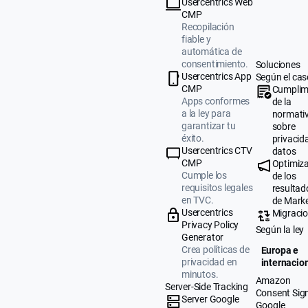
Usercentrics Web
CMP
Recopilación
fiable y
automática de
consentimiento.
Soluciones
Usercentrics App
Según el cas
CMP
Cumplim
Apps conformes
de la
a la ley para
normati
garantizar tu
sobre
éxito.
privacid
Usercentrics CTV
datos
CMP
Optimiz
Cumple los
de los
requisitos legales
resultad
en TVC.
de Mark
Usercentrics
Migraci
Privacy Policy
Según la ley
Generator
Crea políticas de
Europa e
privacidad en
internacio
minutos.
Amazon
Server-Side Tracking
Consent Sig
Server Google
Google