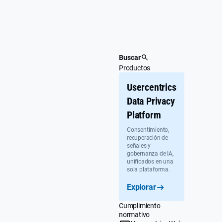
Ir
al
contenido
Buscar
Productos
Usercentrics
Data Privacy
Platform
Consentimiento,
recuperación de
señales y
gobernanza de IA,
unificados en una
sola plataforma.
Explorar
Cumplimiento
normativo