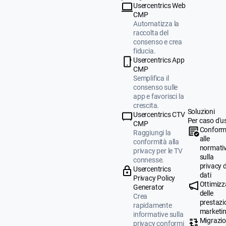
Usercentrics Web
CMP
Automatizza la
raccolta del
consenso e crea
fiducia.
Usercentrics App
CMP
Semplifica il
consenso sulle
app e favorisci la
crescita.
Soluzioni
Usercentrics CTV
Per caso d'u
CMP
Conform
Raggiungi la
alle
conformità alla
normati
privacy per le TV
sulla
connesse.
privacy d
Usercentrics
dati
Privacy Policy
Ottimizz
Generator
delle
Crea
prestazio
rapidamente
marketi
informative sulla
Migrazi
privacy conformi