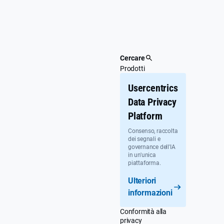
Passa
al
contenuto
principale
Cercare
Prodotti
Usercentrics
Data Privacy
Platform
Consenso, raccolta
dei segnali e
governance dell'IA
in un'unica
piattaforma.
Ulteriori
informazioni
Conformità alla
privacy