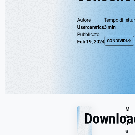
Autore
Tempo di lettu
Usercentrics
3 min
Pubblicato
CONDIVIDI
Feb 19, 2024
M
Downloa
o
n
a