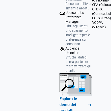
(California)
l'accesso dell'IA ai
CPA (Colora
sistemi e ai dati.
CTDPA
Usercentrics
(Connecticut
Preference
UCPA (Utah)
Manager
VCDPA
Offri agli utenti
(Virginia)
uno strumento
intelligente per le
preferenze sul
consenso.
Audience
Unlocker
Sfrutta i dati di
prima parte per
ritargettizzare gli
utenti.
Esplora le
demo dei
prodotti