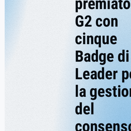
premiato
G2 con
cinque
Badge di
Leader p
la gesti
del
consens