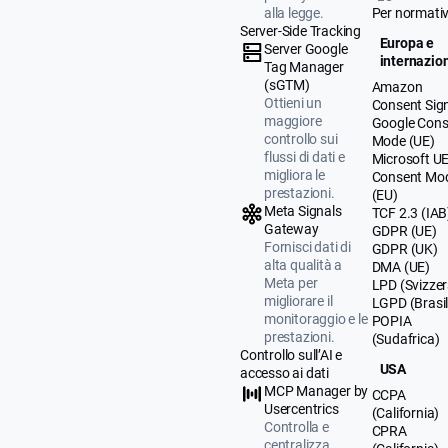
alla legge.
Per normati
Server-Side Tracking
Europa e
Server Google
internazio
Tag Manager
(sGTM)
Amazon
Ottieni un
Consent Sig
maggiore
Google Cons
controllo sui
Mode (UE)
flussi di dati e
Microsoft U
migliora le
Consent Mo
prestazioni.
(EU)
Meta Signals
TCF 2.3 (IAB
Gateway
GDPR (UE)
Fornisci dati di
GDPR (UK)
alta qualità a
DMA (UE)
Meta per
LPD (Svizzer
migliorare il
LGPD (Brasil
monitoraggio e le
POPIA
prestazioni.
(Sudafrica)
Controllo sull’AI e
USA
accesso ai dati
MCP Manager by
CCPA
Usercentrics
(California)
Controlla e
CPRA
centralizza