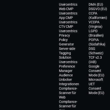
Usercentrics
DMA (EU)
Web CMP
DSGVO (EU)
Usercentrics
CCPA
App CMP
(Kalifornien)
Usercentrics
VCDPA
CTV CMP
(Virginia)
Usercentrics
LGPD
Privacy
(Brasilien)
Policy
POPIA
Generator
(Südafrika)
Server-side
DSG
Tagging
(Schweiz)
Solution
TCF v2.3
Usercentrics
(IAB)
Preference
Google
Manager
Consent
Audience
Mode (EU)
Unlocker
Microsoft
Integrationen
UET
Compliance-
Consent
Scanner für
Mode (EU)
Web
Compliance-
Scanner für