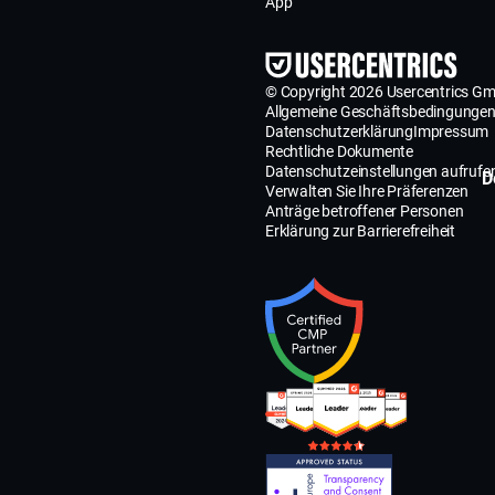
App
© Copyright 2026 Usercentrics G
Allgemeine Geschäftsbedingunge
Datenschutzerklärung
Impressum
Rechtliche Dokumente
Datenschutzeinstellungen aufrufe
D
Verwalten Sie Ihre Präferenzen
Anträge betroffener Personen
Erklärung zur Barrierefreiheit