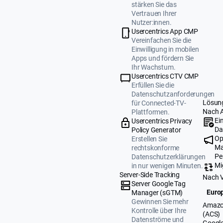
stärken Sie das
Vertrauen Ihrer
Nutzer:innen.
Usercentrics App CMP
Vereinfachen Sie die
Einwilligung in mobilen
Apps und fördern Sie
Ihr Wachstum.
Usercentrics CTV CMP
Erfüllen Sie die
Datenschutzanforderungen
Lösun
für Connected-TV-
Nach 
Plattformen.
Ei
Usercentrics Privacy
Da
Policy Generator
Op
Erstellen Sie
Ma
rechtskonforme
Pe
Datenschutzerklärungen
Mi
in nur wenigen Minuten.
Server-Side Tracking
Nach 
Server Google Tag
Europ
Manager (sGTM)
Gewinnen Sie mehr
Amazo
Kontrolle über Ihre
(ACS)
Datenströme und
Google