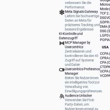
verbessern Sie die
Micros
Performance.
Mode 
Meta Signals Gateway
TCF 2.
Liefern Sie hochwertige
DSGVO
Daten an Meta für
GDPR 
präziseres Tracking und
DMA (
bessere Ergebnisse.
DSG (
KI-Kontrolle und
LGPD (
Datenzugriff
POPIA 
MCP Manager by
Usercentrics
USA
Zentralisieren und
CCPA (
kontrollieren Sie den KI-
CPRA (
Zugriff auf Systeme
CPA (C
und Daten
CTDPA 
Usercentrics Preference
UCPA 
Manager
VCDPA 
Bieten Sie Nutzer:innen
ein intelligentes Tool zur
Verwaltung von
Einwilligungspräferenzen.
Audience Unlocker
Verwenden Sie First-
Party-Daten, um
Nutzer:innen erneut zu