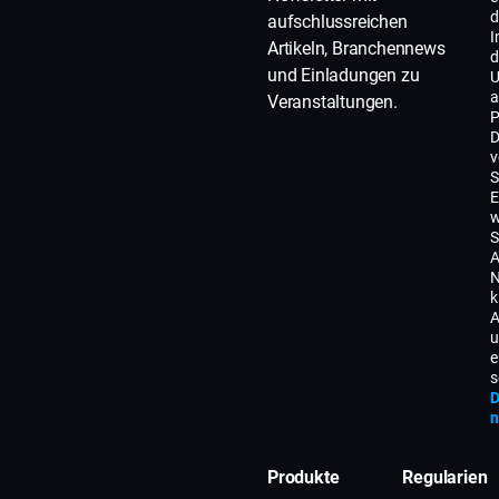
d
aufschlussreichen
I
Artikeln, Branchennews
d
und Einladungen zu
U
a
Veranstaltungen.
P
D
v
S
E
w
S
A
N
k
A
u
e
s
D
n
Produkte
Regularien