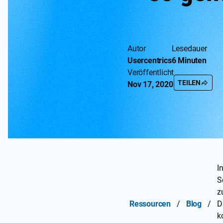
Autor
Lesedauer
Usercentrics
6 Minuten
Veröffentlicht
TEILEN
Nov 17, 2020
I
S
z
Ressourcen
/
Blog
/
D
k