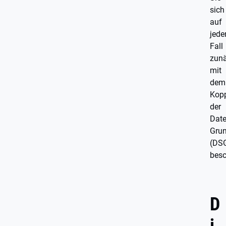
sich
auf
jede
Fall
zun
mit
dem
Kopp
der
Dat
Gru
(DS
besc
D
i