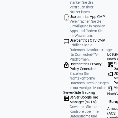
stärken Sie das
Vertrauen Ihrer
Nutzer:innen.
Usercentrics App CMP
Vereinfachen Sie die
Einwilligung in mobilen
Apps und fördern Sie
Ihr Wachstum.
Usercentrics CTV CMP
Erfüllen Sie die
Datenschutzanforderungen
Lösun
für Connected-TV-
Nach 
Plattformen.
Ei
Usercentrics Privacy
Da
Policy Generator
Op
Erstellen Sie
Ma
rechtskonforme
Pe
Datenschutzerklärungen
Mi
in nur wenigen Minuten.
Server-Side Tracking
Nach 
Server Google Tag
Europ
Manager (sGTM)
Gewinnen Sie mehr
Amazo
Kontrolle über Ihre
(ACS)
Datenströme und
Google