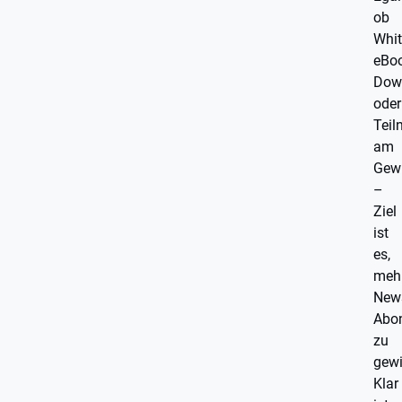
ob
Whit
eBoo
Dow
oder
Tei
am
Gewi
–
Ziel
ist
es,
meh
News
Abo
zu
gewi
Klar