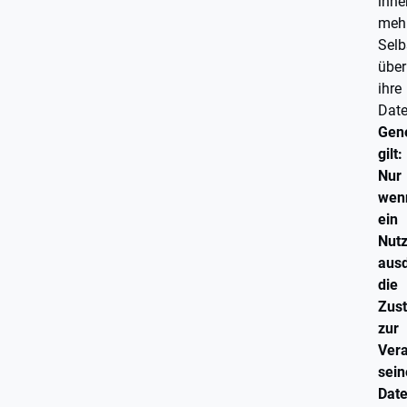
ihne
meh
Sel
über
ihre
Dat
Gene
gilt:
Nur
wen
ein
Nutz
ausd
die
Zus
zur
Vera
sein
Dat