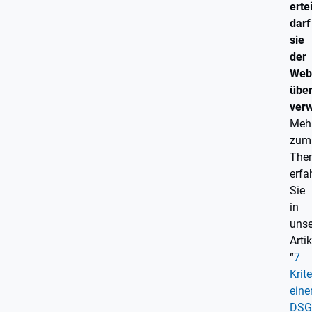
ertei
darf
sie
der
Webs
übe
ver
Meh
zum
The
erfa
Sie
in
uns
Artik
“
7
Krit
eine
DSG