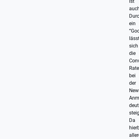
ist
auch
Dur
ein
“Goo
läss
sich
die
Conv
Rate
bei
der
News
Anm
deut
stei
Da
hier
alle