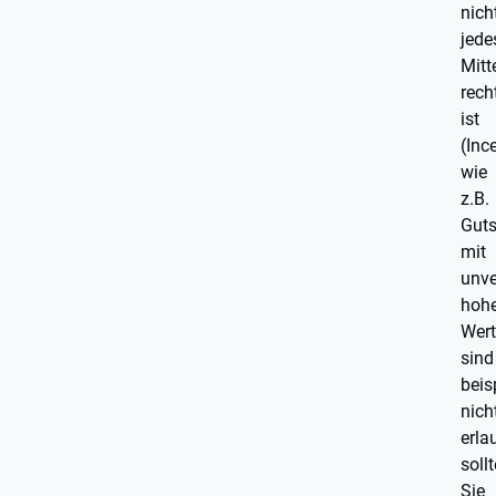
nich
jede
Mitt
rech
ist
(Inc
wie
z.B.
Guts
mit
unve
hoh
Wert
sind
beis
nich
erla
soll
Sie