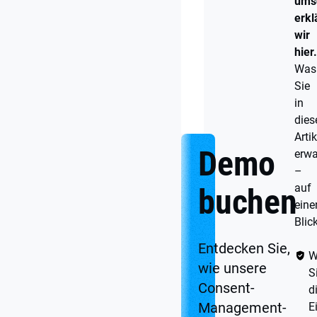
umsc
Ist
erkl
das
Kopplungsverbot
wir
damit
hier.
vom
Was
Tisch?
Sie
in
Fazit
die
Artik
Demo
erwa
–
auf
buchen
eine
Blick
Entdecken Sie,
W
wie unsere
S
Consent-
d
Management-
E