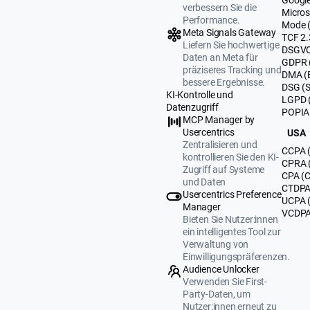
verbessern Sie die
Micros
Performance.
Mode 
Meta Signals Gateway
TCF 2.
Liefern Sie hochwertige
DSGVO
Daten an Meta für
GDPR 
präziseres Tracking und
DMA (
bessere Ergebnisse.
DSG (
KI-Kontrolle und
LGPD (
Datenzugriff
POPIA 
MCP Manager by
Usercentrics
USA
Zentralisieren und
CCPA (
kontrollieren Sie den KI-
CPRA (
Zugriff auf Systeme
CPA (C
und Daten
CTDPA 
Usercentrics Preference
UCPA 
Manager
VCDPA 
Bieten Sie Nutzer:innen
ein intelligentes Tool zur
Verwaltung von
Einwilligungspräferenzen.
Audience Unlocker
Verwenden Sie First-
Party-Daten, um
Nutzer:innen erneut zu