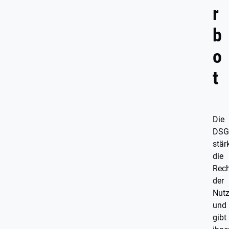
r
b
o
t
Die
DSG
stär
die
Rech
der
Nutz
und
gibt