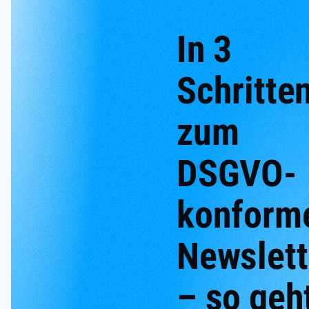
In 3
Schritte
zum
DSGVO-
konform
Newslett
– so geht