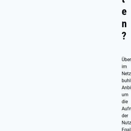
e
n
?
Über
im
Netz
buhl
Anbi
um
die
Auf
der
Nutz
Egal