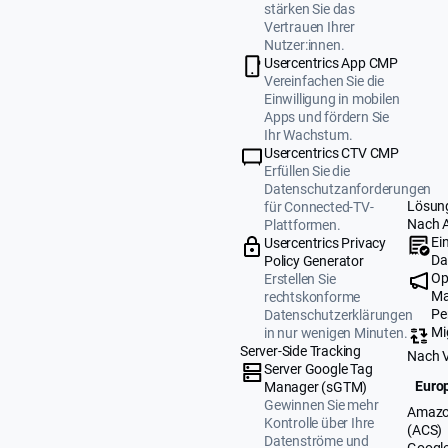
stärken Sie das
Vertrauen Ihrer
Nutzer:innen.
Usercentrics App CMP
Vereinfachen Sie die
Einwilligung in mobilen
Apps und fördern Sie
Ihr Wachstum.
Usercentrics CTV CMP
Erfüllen Sie die
Datenschutzanforderungen
Lösun
für Connected-TV-
Nach 
Plattformen.
Ei
Usercentrics Privacy
Da
Policy Generator
Op
Erstellen Sie
Ma
rechtskonforme
Pe
Datenschutzerklärungen
Mi
in nur wenigen Minuten.
Server-Side Tracking
Nach 
Server Google Tag
Europ
Manager (sGTM)
Gewinnen Sie mehr
Amazo
Kontrolle über Ihre
(ACS)
Datenströme und
Google