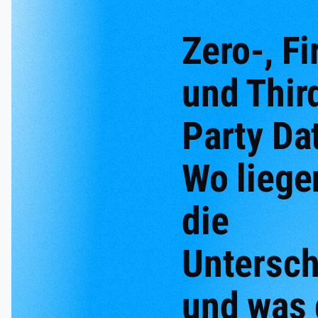
Zero-, Fi
und Thir
Party Da
Wo liege
die
Untersch
und was 