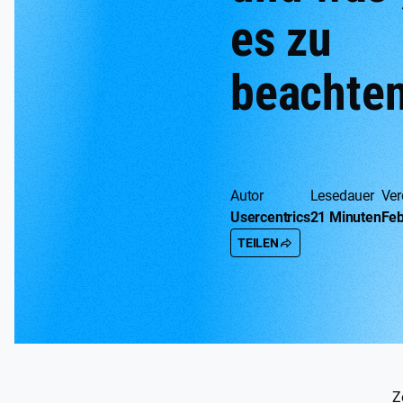
es zu
beachte
Autor
Lesedauer
Ver
Usercentrics
21 Minuten
Feb
TEILEN
Ze