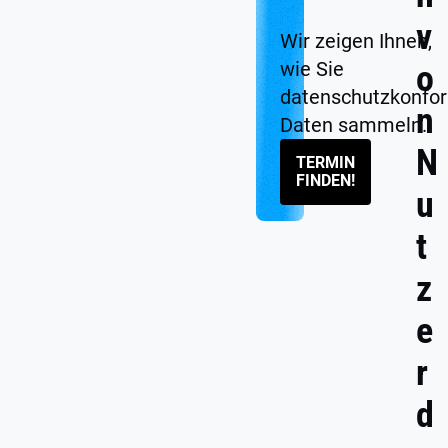
v
Wir zeigen Ihnen,
wie Sie
o
datenschutzkonfo
n
Daten sammeln.
N
TERMIN
FINDEN!
u
t
z
e
r
d