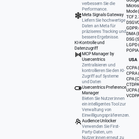
verbessern Sie die
Micros
Performance.
Mode 
Meta Signals Gateway
TCF 2.
Liefern Sie hochwertige
DSGVO
Daten an Meta für
GDPR 
präziseres Tracking und
DMA (
bessere Ergebnisse.
DSG (
KI-Kontrolle und
LGPD (
Datenzugriff
POPIA 
MCP Manager by
Usercentrics
USA
Zentralisieren und
CCPA (
kontrollieren Sie den KI-
CPRA (
Zugriff auf Systeme
CPA (C
und Daten
CTDPA 
Usercentrics Preference
UCPA 
Manager
VCDPA 
Bieten Sie Nutzer:innen
ein intelligentes Tool zur
Verwaltung von
Einwilligungspräferenzen.
Audience Unlocker
Verwenden Sie First-
Party-Daten, um
Nutzer:innen erneut zu