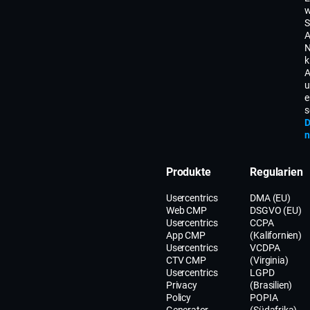
w
S
A
N
k
A
u
e
s
D
n
Produkte
Regularien
Usercentrics
DMA (EU)
Web CMP
DSGVO (EU)
Usercentrics
CCPA
App CMP
(Kalifornien)
Usercentrics
VCDPA
CTV CMP
(Virginia)
Usercentrics
LGPD
Privacy
(Brasilien)
Policy
POPIA
Generator
(Südafrika)