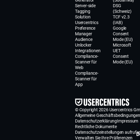
Server-side
DSG
Tagging
(Schweiz)
Solution
TCF v2.3
Usercentrics
(IAB)
Preference
Google
Manager
Consent
Audience
Mode (EU)
Unlocker
Microsoft
Integrationen
UET
Compliance-
Consent
Scanner für
Mode (EU)
Web
Compliance-
Scanner für
App
© Copyright 2026 Usercentrics G
Allgemeine Geschäftsbedingunge
Datenschutzerklärung
Impressum
Rechtliche Dokumente
Datenschutzeinstellungen aufrufe
D
Verwalten Sie Ihre Präferenzen