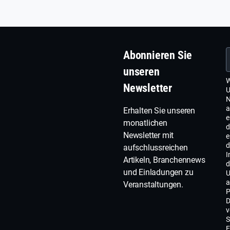
Abonnieren Sie
unseren
W
Newsletter
U
N
a
Erhalten Sie unseren
e
monatlichen
d
Newsletter mit
e
d
aufschlussreichen
I
Artikeln, Branchennews
d
und Einladungen zu
U
a
Veranstaltungen.
P
D
v
S
E