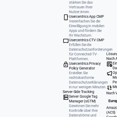
stärken Sie das
Vertrauen Ihrer
Nutzer:innen.
Usercentrics App CMP
Vereinfachen Sie die
Einwilligung in mobilen
Apps und fördern Sie
Ihr Wachstum.
Usercentrics CTV CMP
Erfüllen Sie die
Datenschutzanforderungen
Lösun
für Connected-TV-
Nach 
Plattformen.
Ei
Usercentrics Privacy
Da
Policy Generator
Op
Erstellen Sie
Ma
rechtskonforme
Pe
Datenschutzerklärungen
Mi
in nur wenigen Minuten.
Server-Side Tracking
Nach 
Server Google Tag
Europ
Manager (sGTM)
Gewinnen Sie mehr
Amazo
Kontrolle über Ihre
(ACS)
Datenströme und
Google