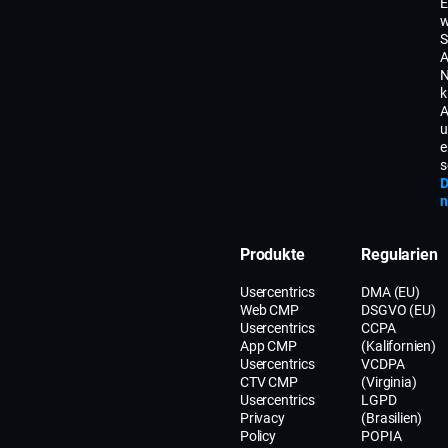
E
w
S
A
N
k
A
u
e
s
D
n
Produkte
Regularien
Usercentrics
DMA (EU)
Web CMP
DSGVO (EU)
Usercentrics
CCPA
App CMP
(Kalifornien)
Usercentrics
VCDPA
CTV CMP
(Virginia)
Usercentrics
LGPD
Privacy
(Brasilien)
Policy
POPIA