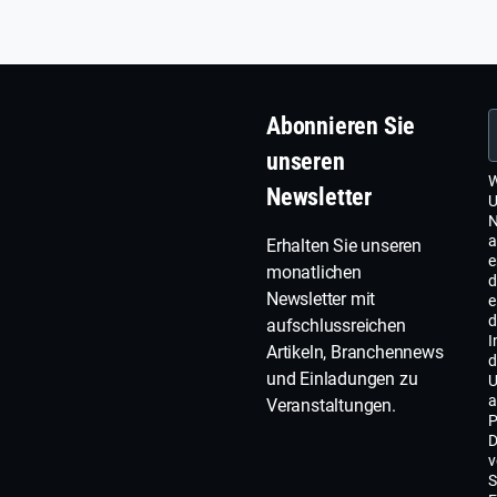
Abonnieren Sie
unseren
W
Newsletter
U
N
a
Erhalten Sie unseren
e
monatlichen
d
Newsletter mit
e
d
aufschlussreichen
I
Artikeln, Branchennews
d
und Einladungen zu
U
a
Veranstaltungen.
P
D
v
S