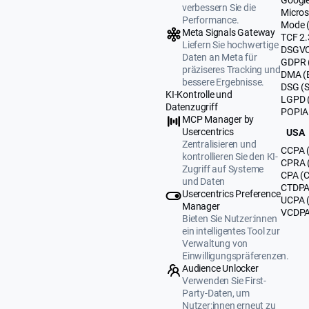
verbessern Sie die
Micros
Performance.
Mode 
Meta Signals Gateway
TCF 2.
Liefern Sie hochwertige
DSGVO
Daten an Meta für
GDPR 
präziseres Tracking und
DMA (
bessere Ergebnisse.
DSG (
KI-Kontrolle und
LGPD (
Datenzugriff
POPIA 
MCP Manager by
Usercentrics
USA
Zentralisieren und
CCPA (
kontrollieren Sie den KI-
CPRA (
Zugriff auf Systeme
CPA (C
und Daten
CTDPA 
Usercentrics Preference
UCPA 
Manager
VCDPA 
Bieten Sie Nutzer:innen
ein intelligentes Tool zur
Verwaltung von
Einwilligungspräferenzen.
Audience Unlocker
Verwenden Sie First-
Party-Daten, um
Nutzer:innen erneut zu