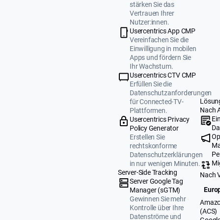
stärken Sie das
Vertrauen Ihrer
Nutzer:innen.
Usercentrics App CMP
Vereinfachen Sie die
Einwilligung in mobilen
Apps und fördern Sie
Ihr Wachstum.
Usercentrics CTV CMP
Erfüllen Sie die
Datenschutzanforderungen
Lösun
für Connected-TV-
Nach 
Plattformen.
Ei
Usercentrics Privacy
Da
Policy Generator
Op
Erstellen Sie
Ma
rechtskonforme
Pe
Datenschutzerklärungen
Mi
in nur wenigen Minuten.
Server-Side Tracking
Nach 
Server Google Tag
Europ
Manager (sGTM)
Gewinnen Sie mehr
Amazo
Kontrolle über Ihre
(ACS)
Datenströme und
Google