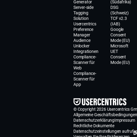
Generator
(Südafrika)
Server-side
DSG
Tagging
(Schweiz)
Solution
TCF v2.3
Usercentrics
(IAB)
Preference
Google
Manager
Consent
Audience
Mode (EU)
Unlocker
Microsoft
Integrationen
UET
Compliance-
Consent
Scanner für
Mode (EU)
Web
Compliance-
Scanner für
App
© Copyright 2026 Usercentrics G
Allgemeine Geschäftsbedingunge
Datenschutzerklärung
Impressum
Rechtliche Dokumente
Datenschutzeinstellungen aufrufe
D
Verwalten Sie Ihre Präferenzen