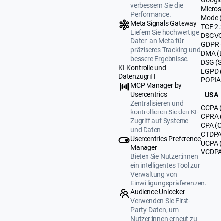
verbessern Sie die
Micros
Performance.
Mode 
Meta Signals Gateway
TCF 2.
Liefern Sie hochwertige
DSGVO
Daten an Meta für
GDPR 
präziseres Tracking und
DMA (
bessere Ergebnisse.
DSG (
KI-Kontrolle und
LGPD (
Datenzugriff
POPIA 
MCP Manager by
Usercentrics
USA
Zentralisieren und
CCPA (
kontrollieren Sie den KI-
CPRA (
Zugriff auf Systeme
CPA (C
und Daten
CTDPA 
Usercentrics Preference
UCPA 
Manager
VCDPA 
Bieten Sie Nutzer:innen
ein intelligentes Tool zur
Verwaltung von
Einwilligungspräferenzen.
Audience Unlocker
Verwenden Sie First-
Party-Daten, um
Nutzer:innen erneut zu