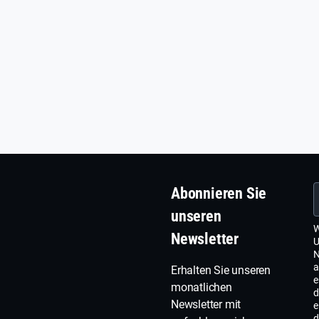
Abonnieren Sie
unseren
W
Newsletter
U
N
a
Erhalten Sie unseren
e
monatlichen
d
Newsletter mit
e
d