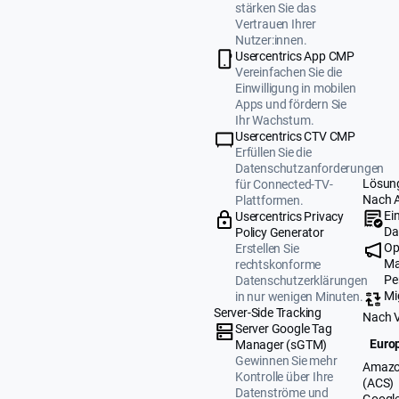
stärken Sie das
Vertrauen Ihrer
Nutzer:innen.
Usercentrics App CMP
Vereinfachen Sie die
Einwilligung in mobilen
Apps und fördern Sie
Ihr Wachstum.
Usercentrics CTV CMP
Erfüllen Sie die
Datenschutzanforderungen
Lösun
für Connected-TV-
Nach 
Plattformen.
Ei
Usercentrics Privacy
Da
Policy Generator
Op
Erstellen Sie
Ma
rechtskonforme
Pe
Datenschutzerklärungen
Mi
in nur wenigen Minuten.
Server-Side Tracking
Nach 
Server Google Tag
Europ
Manager (sGTM)
Gewinnen Sie mehr
Amazo
Kontrolle über Ihre
(ACS)
Datenströme und
Google