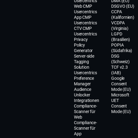
Usercentrics
DMA (EU)
Web CMP
DSGVO (EU)
Usercentrics
CCPA
App CMP
(Kalifornien)
Usercentrics
VCDPA
CTV CMP
(Virginia)
Usercentrics
LGPD
Privacy
(Brasilien)
Policy
POPIA
Generator
(Südafrika)
Server-side
DSG
Tagging
(Schweiz)
Solution
TCF v2.3
Usercentrics
(IAB)
Preference
Google
Manager
Consent
Audience
Mode (EU)
Unlocker
Microsoft
Integrationen
UET
Compliance-
Consent
Scanner für
Mode (EU)
Web
Compliance-
Scanner für
App