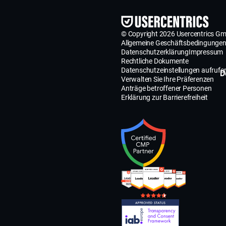
© Copyright 2026 Usercentrics G
Allgemeine Geschäftsbedingunge
Datenschutzerklärung
Impressum
Rechtliche Dokumente
Datenschutzeinstellungen aufrufe
D
Verwalten Sie Ihre Präferenzen
Anträge betroffener Personen
Erklärung zur Barrierefreiheit