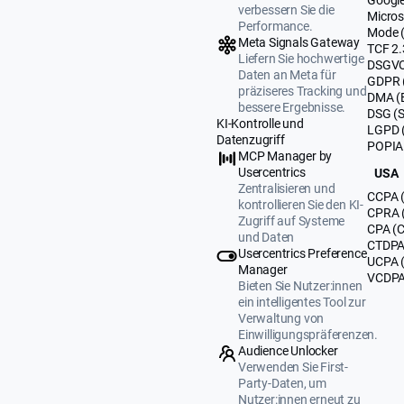
verbessern Sie die
Micros
Performance.
Mode 
Meta Signals Gateway
TCF 2.
Liefern Sie hochwertige
DSGVO
Daten an Meta für
GDPR 
präziseres Tracking und
DMA (
bessere Ergebnisse.
DSG (
KI-Kontrolle und
LGPD (
Datenzugriff
POPIA 
MCP Manager by
Usercentrics
USA
Zentralisieren und
CCPA (
kontrollieren Sie den KI-
CPRA (
Zugriff auf Systeme
CPA (C
und Daten
CTDPA 
Usercentrics Preference
UCPA 
Manager
VCDPA 
Bieten Sie Nutzer:innen
ein intelligentes Tool zur
Verwaltung von
Einwilligungspräferenzen.
Audience Unlocker
Verwenden Sie First-
Party-Daten, um
Nutzer:innen erneut zu