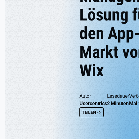
Lösung f
den App
Markt vo
Wix
Autor
Lesedauer
Verö
Usercentrics
2 Minuten
Mai 
TEILEN