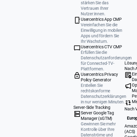
stärken Sie das
Vertrauen Ihrer
Nutzer:innen.
Usercentrics App CMP
Vereinfachen Sie die
Einwilligung in mobilen
Apps und fördern Sie
Ihr Wachstum.
Usercentrics CTV CMP
Erfüllen Sie die
Datenschutzanforderungen
Lösun
für Connected-TV-
Nach 
Plattformen.
Ei
Usercentrics Privacy
Da
Policy Generator
Op
Erstellen Sie
Ma
rechtskonforme
Pe
Datenschutzerklärungen
Mi
in nur wenigen Minuten.
Server-Side Tracking
Nach 
Server Google Tag
Europ
Manager (sGTM)
Gewinnen Sie mehr
Amazo
Kontrolle über Ihre
(ACS)
Datenströme und
Google