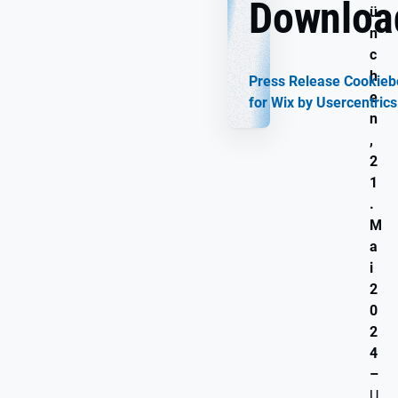
Downloa
ü
n
c
h
Press Release Cookieb
e
for Wix by Usercentrics
n
,
2
1
.
M
a
i
2
0
2
4
–
U