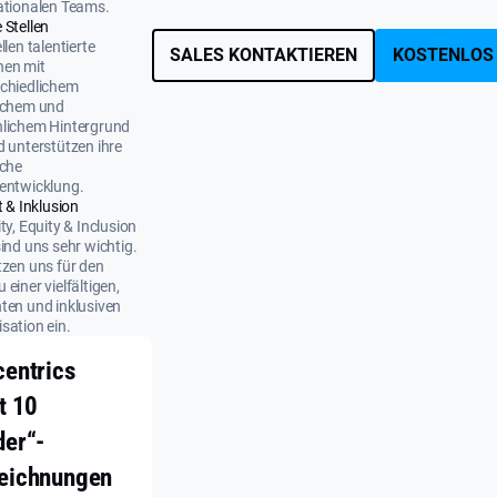
ationalen Teams.
 Stellen
llen talentierte
SALES KONTAKTIEREN
KOSTENLOS
nen mit
chiedlichem
ichem und
nlichem Hintergrund
d unterstützen ihre
iche
entwicklung.
t & Inklusion
ity, Equity & Inclusion
sind uns sehr wichtig.
tzen uns für den
 einer vielfältigen,
ten und inklusiven
sation ein.
centrics
t 10
der“-
eichnungen