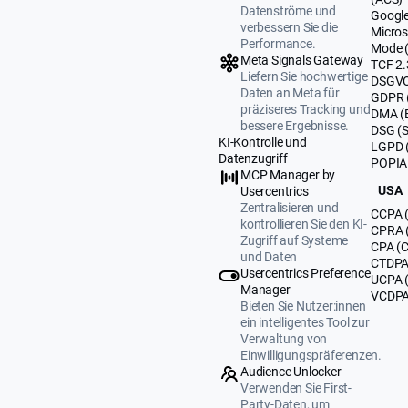
Datenströme und
Google
verbessern Sie die
Micros
Performance.
Mode 
Meta Signals Gateway
TCF 2.
Liefern Sie hochwertige
DSGVO
Daten an Meta für
GDPR 
präziseres Tracking und
DMA (
bessere Ergebnisse.
DSG (
KI-Kontrolle und
LGPD (
Datenzugriff
POPIA 
MCP Manager by
USA
Usercentrics
Zentralisieren und
CCPA (
kontrollieren Sie den KI-
CPRA (
Zugriff auf Systeme
CPA (C
und Daten
CTDPA 
Usercentrics Preference
UCPA 
Manager
VCDPA 
Bieten Sie Nutzer:innen
ein intelligentes Tool zur
Verwaltung von
Einwilligungspräferenzen.
Audience Unlocker
Verwenden Sie First-
Party-Daten, um