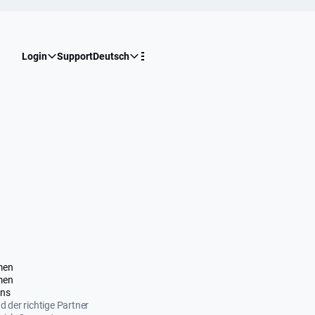
Login
Support
Deutsch
men
men
uns
nd der richtige Partner