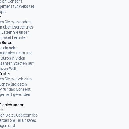
eich Consent
ement für Websites
pps.
e
en Sie, was andere
 über Usercentrics
 Laden Sie unser
paket herunter.
e Büros
nd ein sehr
ationales Team und
Büros in vielen
ssanten Städten auf
nzen Welt.
Center
en Sie, wie wir zum
auenswürdigsten
r für das Consent
ement geworden
Sie sich uns an
re
n Sie zu Usercentrics
rden Sie Teil unseres
ltigen und