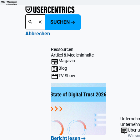
SUCHEN
Abbrechen
Ressourcen
Artikel & Medieninhalte
Magazin
Blog
TV Show
Unterneh
Unterneh
Über 
Wir si
Bericht lesen