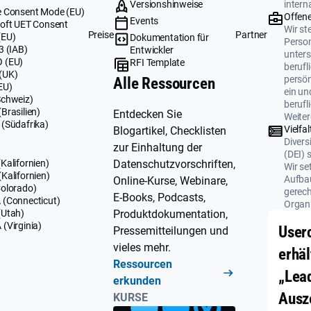
Versionshinweise
intern
 Consent Mode (EU)
Offene
Events
oft UET Consent
Wir ste
Preise
Partner
(EU)
Dokumentation für
Perso
3 (IAB)
Entwickler
unters
 (EU)
RFI Template
berufl
(UK)
persö
Alle Ressourcen
EU)
ein un
Schweiz)
berufl
Brasilien)
Entdecken Sie
Weiter
(Südafrika)
Vielfal
Blogartikel, Checklisten
Divers
zur Einhaltung der
(DEI) 
Datenschutzvorschriften,
Kalifornien)
Wir se
Kalifornien)
Aufbau
Online-Kurse, Webinare,
olorado)
gerech
E-Books, Podcasts,
(Connecticut)
Organi
Produktdokumentation,
(Utah)
(Virginia)
User
Pressemitteilungen und
vieles mehr.
erhäl
Ressourcen
„Lea
erkunden
Ausz
KURSE