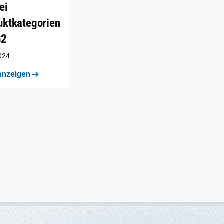
ei
uktkategorien
G2
2024
anzeigen