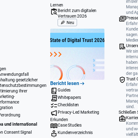
im Ber
Lernen
Manag
Bericht zum digitalen
und A
Vertrauen 2026
Press
Neu
Erfahr
Kunden
sagen.
Medien
Unser
Wir si
intern
haben 
intere
gen
der ga
Anwendungsfall
Trust 
nhaltung gesetzlicher
Bericht lesen
Erfahr
tenschutzbestimmungen
Guides
vertr
timierung Ihrer
Partne
rketing-
Whitepapers
Manag
rformance
Checklisten
sind.
gration
Privacy-Led Marketing
Schließen 
Verordnung
Karrie
Erkunden
Komme
a und international
Case Studies
und we
n Consent Signal
Kundenverzeichnis
vielfä