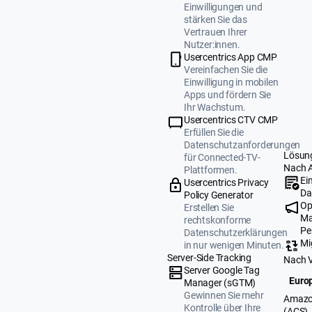
Einwilligungen und
stärken Sie das
Vertrauen Ihrer
Nutzer:innen.
Usercentrics App CMP
Vereinfachen Sie die
Einwilligung in mobilen
Apps und fördern Sie
Ihr Wachstum.
Usercentrics CTV CMP
Erfüllen Sie die
Datenschutzanforderungen
Lösun
für Connected-TV-
Nach 
Plattformen.
Ei
Usercentrics Privacy
Da
Policy Generator
Op
Erstellen Sie
Ma
rechtskonforme
Pe
Datenschutzerklärungen
Mi
in nur wenigen Minuten.
Server-Side Tracking
Nach 
Server Google Tag
Europ
Manager (sGTM)
Gewinnen Sie mehr
Amazo
Kontrolle über Ihre
(ACS)