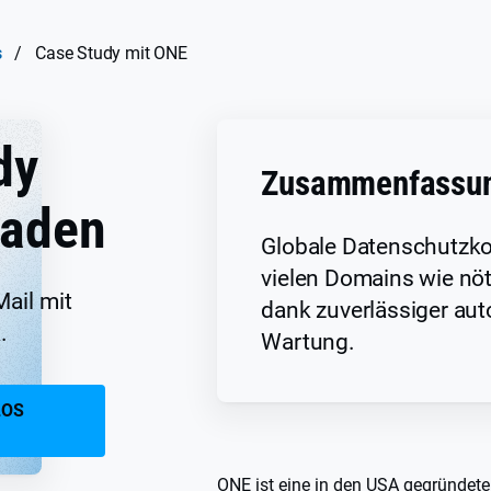
s
/
Case Study mit ONE
dy
Zusammenfassu
laden
Globale Datenschutzko
vielen Domains wie nöti
Mail mit
dank zuverlässiger aut
.
Wartung.
LOS
ONE ist eine in den USA gegründete 