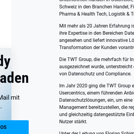
Schweiz in den Branchen Handel, F
Pharma & Health Tech, Logistik & T
Mit mehr als 20 Jahren Erfahrung is
ihre Expertise in den Bereichen Dat
angesehen und liefert innovative Lö
Transformation der Kunden vorantr
dy
Die TWT Group, die mehrfach für I
ausgezeichnet wurde, unterstreich
laden
von Datenschutz und Compliance.
Im Jahr 2020 ging die TWT Group e
Usercentrics, einem führenden Anbi
Mail mit
Datenschutzlösungen, ein, um eine
.
Management bereitzustellen, die reg
und gleichzeitig datengestützte Ein
Nutzer stärkt.
LOS
Unter der Leitung von Florian Schim