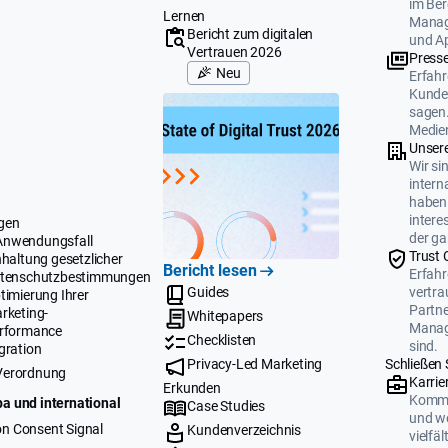
im Ber
Lernen
Manag
Bericht zum digitalen
und A
Vertrauen 2026
Press
Neu
Erfahr
Kunden
sagen.
Medien
Unser
Wir si
intern
haben 
intere
gen
der ga
Anwendungsfall
Trust 
nhaltung gesetzlicher
Bericht lesen
Erfahr
tenschutzbestimmungen
Guides
vertr
timierung Ihrer
Partne
rketing-
Whitepapers
Manag
rformance
Checklisten
sind.
gration
Privacy-Led Marketing
Schließen 
Verordnung
Karrie
Erkunden
Komme
a und international
Case Studies
und we
n Consent Signal
Kundenverzeichnis
vielfä