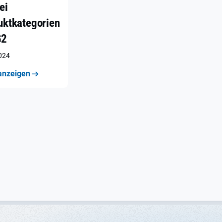
ei
uktkategorien
G2
2024
anzeigen