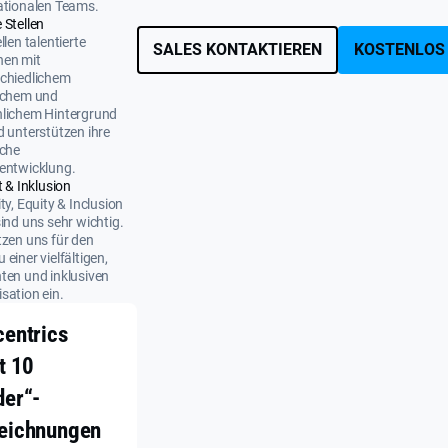
ationalen Teams.
 Stellen
llen talentierte
SALES KONTAKTIEREN
KOSTENLOS
nen mit
chiedlichem
ichem und
nlichem Hintergrund
d unterstützen ihre
iche
entwicklung.
t & Inklusion
ity, Equity & Inclusion
sind uns sehr wichtig.
tzen uns für den
 einer vielfältigen,
ten und inklusiven
sation ein.
centrics
t 10
der“-
eichnungen