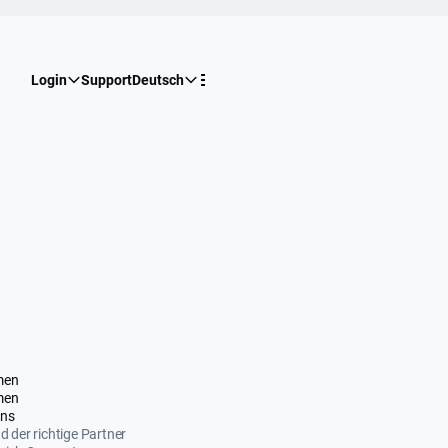
Login
Support
Deutsch
men
men
uns
nd der richtige Partner