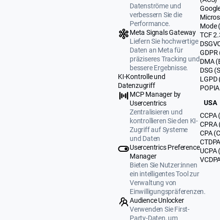
Datenströme und
Google
verbessern Sie die
Micros
Performance.
Mode 
Meta Signals Gateway
TCF 2.
Liefern Sie hochwertige
DSGVO
Daten an Meta für
GDPR 
präziseres Tracking und
DMA (
bessere Ergebnisse.
DSG (
KI-Kontrolle und
LGPD (
Datenzugriff
POPIA 
MCP Manager by
USA
Usercentrics
Zentralisieren und
CCPA (
kontrollieren Sie den KI-
CPRA (
Zugriff auf Systeme
CPA (C
und Daten
CTDPA 
Usercentrics Preference
UCPA 
Manager
VCDPA 
Bieten Sie Nutzer:innen
ein intelligentes Tool zur
Verwaltung von
Einwilligungspräferenzen.
Audience Unlocker
Verwenden Sie First-
Party-Daten, um