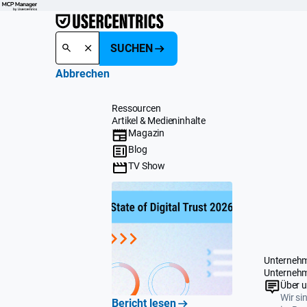
SUCHEN
Abbrechen
Ressourcen
Artikel & Medieninhalte
Magazin
Blog
TV Show
Unterneh
Unterneh
Über 
Wir si
Bericht lesen