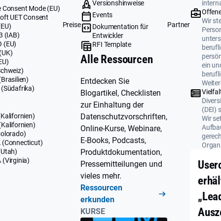
Versionshinweise
intern
 Consent Mode (EU)
Offene
Events
oft UET Consent
Wir ste
Preise
Partner
(EU)
Dokumentation für
Perso
3 (IAB)
Entwickler
unters
 (EU)
RFI Template
berufl
(UK)
persö
Alle Ressourcen
EU)
ein un
Schweiz)
berufl
Brasilien)
Entdecken Sie
Weiter
(Südafrika)
Vielfal
Blogartikel, Checklisten
Divers
zur Einhaltung der
(DEI) 
Datenschutzvorschriften,
Kalifornien)
Wir se
Kalifornien)
Aufbau
Online-Kurse, Webinare,
olorado)
gerech
E-Books, Podcasts,
(Connecticut)
Organi
Produktdokumentation,
(Utah)
(Virginia)
User
Pressemitteilungen und
vieles mehr.
erhäl
Ressourcen
„Lea
erkunden
Ausz
KURSE