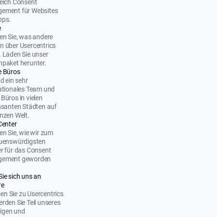
eich Consent
ement für Websites
pps.
e
en Sie, was andere
 über Usercentrics
 Laden Sie unser
paket herunter.
e Büros
nd ein sehr
ationales Team und
Büros in vielen
ssanten Städten auf
nzen Welt.
Center
en Sie, wie wir zum
auenswürdigsten
r für das Consent
ement geworden
Sie sich uns an
re
n Sie zu Usercentrics
rden Sie Teil unseres
ltigen und