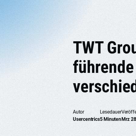
TWT Grou
führende
verschie
Autor
Lesedauer
Veröffe
Usercentrics
5 Minuten
Mrz 28