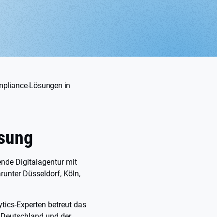
mpliance-Lösungen in
sung
nde Digitalagentur mit
runter Düsseldorf, Köln,
.
tics-Experten betreut das
 Deutschland und der