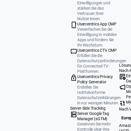
Einwilligungen und
stärken Sie das
Vertrauen Ihrer
Nutzer:innen.
Usercentrics App CMP
Vereinfachen Sie die
Einwilligung in mobilen
Apps und fördern Sie
Ihr Wachstum.
Usercentrics CTV CMP
Erfüllen Sie die
Datenschutzanforderungen
Lösun
für Connected-TV-
Nach 
Plattformen.
Ei
Usercentrics Privacy
Da
Policy Generator
Op
Erstellen Sie
Ma
rechtskonforme
Pe
Datenschutzerklärungen
Mi
in nur wenigen Minuten.
Server-Side Tracking
Nach 
Server Google Tag
Europ
Manager (sGTM)
Gewinnen Sie mehr
Amazo
Kontrolle über Ihre
(ACS)