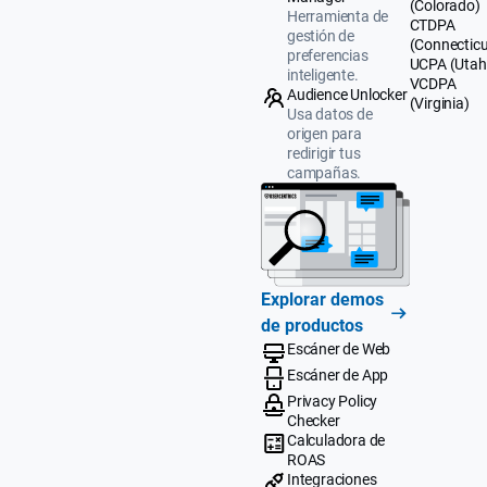
(Colorado)
Herramienta de
CTDPA
gestión de
(Connecticu
preferencias
UCPA (Utah
inteligente.
VCDPA
Audience Unlocker
(Virginia)
Usa datos de
origen para
redirigir tus
campañas.
Explorar demos
de productos
Escáner de Web
Escáner de App
Privacy Policy
Checker
Calculadora de
ROAS
Integraciones