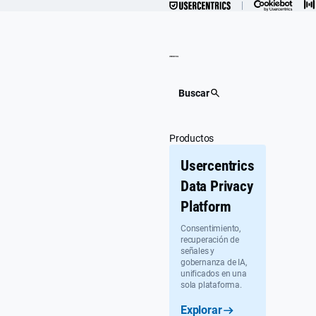
Ir
al
contenido
Buscar
Productos
Usercentrics
Data Privacy
Platform
Consentimiento,
recuperación de
señales y
gobernanza de IA,
unificados en una
sola plataforma.
Explorar