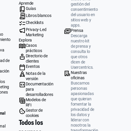
Aprende
gestión del
Guías
consentimiento
del usuario en
Libros blancos
sitios web y
Checklists
apps.
Privacy-Led
Prensa
so
Marketing
Descarga
miento
Explora
nuestro kit
Casos
de prensa y
iva
prácticos
consulta lo
Directorio de
que otros
dad de
clientes
dicen de
Eventos
Usercentrics.
ación
Nuestras
Notas de la
oficinas
versión
dos
Buscamos
Documentación
eting
personas
para
ones
apasionadas
desarrolladores
que quieran
Modelos de
fomentar la
RFI
privacidad de
Gestor de
nal
los datos y
cookies
liderar con
Todos los
nosotros la
nal
transformación