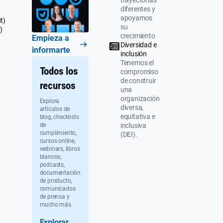
trayectorias
diferentes y
apoyamos
t)
su
)
crecimiento
Empieza a
Diversidad e
informarte
inclusión
Tenemos el
Todos los
compromiso
de construir
recursos
una
organización
Explora
diversa,
artículos de
equitativa e
blog, checklists
de
inclusiva
cumplimiento,
(DEI).
cursos online,
webinars, libros
blancos,
podcasts,
documentación
de producto,
comunicados
de prensa y
mucho más.
Explorar