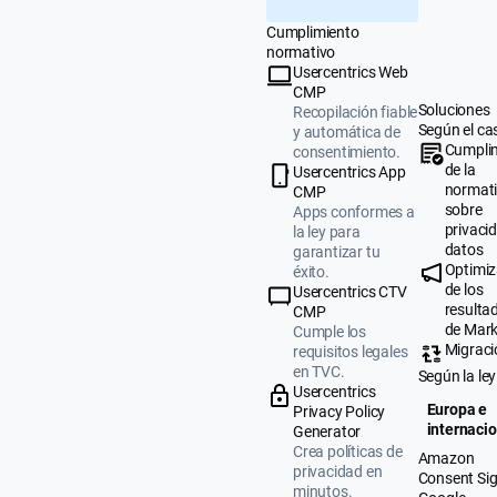
Cumplimiento
normativo
Usercentrics Web
CMP
Soluciones
Recopilación fiable
Según el ca
y automática de
Cumpli
consentimiento.
de la
Usercentrics App
normat
CMP
sobre
Apps conformes a
privaci
la ley para
datos
garantizar tu
Optimiz
éxito.
de los
Usercentrics CTV
resulta
CMP
de Mark
Cumple los
Migraci
requisitos legales
en TVC.
Según la ley
Usercentrics
Europa e
Privacy Policy
internacio
Generator
Crea políticas de
Amazon
privacidad en
Consent Sig
minutos.