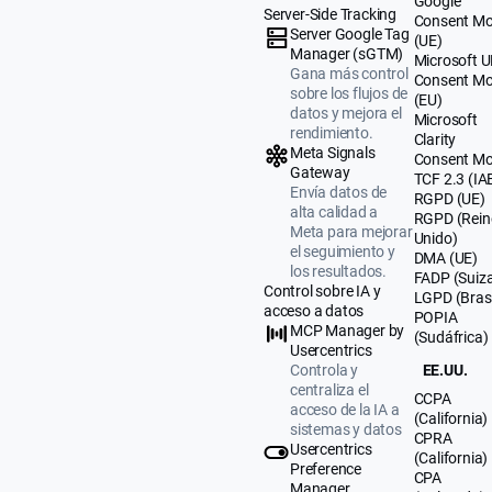
Google
Server-Side Tracking
Consent M
Server Google Tag
(UE)
Manager (sGTM)
Microsoft 
Gana más control
Consent M
sobre los flujos de
(EU)
datos y mejora el
Microsoft
rendimiento.
Clarity
Meta Signals
Consent M
Gateway
TCF 2.3 (IA
Envía datos de
RGPD (UE)
alta calidad a
RGPD (Rein
Meta para mejorar
Unido)
el seguimiento y
DMA (UE)
los resultados.
FADP (Suiz
Control sobre IA y
LGPD (Brasi
acceso a datos
POPIA
MCP Manager by
(Sudáfrica)
Usercentrics
Controla y
EE.UU.
centraliza el
CCPA
acceso de la IA a
(California)
sistemas y datos
CPRA
Usercentrics
(California)
Preference
CPA
Manager