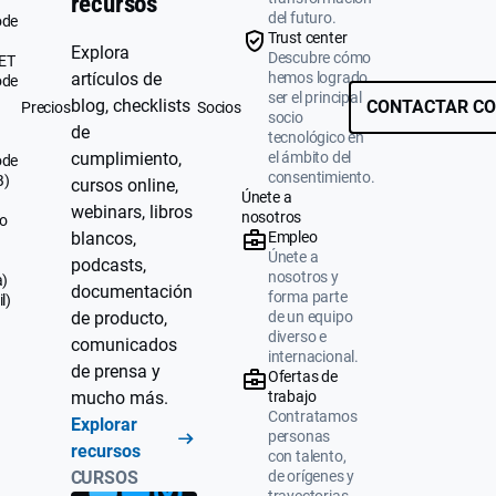
recursos
del futuro.
ode
Trust center
Explora
Descubre cómo
UET
artículos de
hemos logrado
ode
ser el principal
blog, checklists
CONTACTAR CO
Precios
Socios
socio
de
tecnológico en
cumplimiento,
el ámbito del
ode
consentimiento.
B)
cursos online,
Únete a
webinars, libros
nosotros
o
blancos,
Empleo
Únete a
podcasts,
nosotros y
a)
documentación
forma parte
l)
de producto,
de un equipo
diverso e
comunicados
internacional.
de prensa y
Ofertas de
mucho más.
trabajo
Contratamos
Explorar
personas
recursos
con talento,
CURSOS
de orígenes y