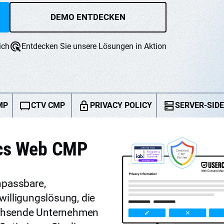
DEMO ENTDECKEN
ich
Entdecken Sie unsere Lösungen in Aktion
MP
CTV CMP
PRIVACY POLICY
SERVER-SID
ics Web CMP
npassbare,
willigungslösung, die
chsende Unternehmen