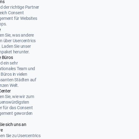
uns
nd der richtige Partner
eich Consent
ement für Websites
pps.
e
en Sie, was andere
 über Usercentrics
 Laden Sie unser
paket herunter.
e Büros
nd ein sehr
ationales Team und
Büros in vielen
ssanten Städten auf
nzen Welt.
Center
en Sie, wie wir zum
auenswürdigsten
r für das Consent
ement geworden
Sie sich uns an
re
n Sie zu Usercentrics