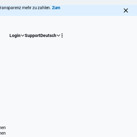
I-Transparenz mehr zu zahlen.
Zum
Login
Support
Deutsch
men
men