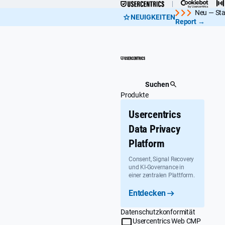
Überspringen
Neu — Stat
NEUIGKEITEN
Report →
Suchen
Produkte
Usercentrics
Data Privacy
Platform
Consent, Signal Recovery
und KI-Governance in
einer zentralen Plattform.
Entdecken
Datenschutzkonformität
Usercentrics Web CMP