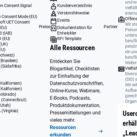
und we
n Consent Signal
Kundenverzeichnis
vielfä
Versionshinweise
intern
 Consent Mode (EU)
Offene
Events
oft UET Consent
Wir ste
Preise
Partner
(EU)
Dokumentation für
Perso
3 (IAB)
Entwickler
unters
 (EU)
RFI Template
berufl
(UK)
persö
Alle Ressourcen
EU)
ein un
Schweiz)
berufl
Brasilien)
Entdecken Sie
Weiter
(Südafrika)
Vielfal
Blogartikel, Checklisten
Divers
zur Einhaltung der
(DEI) 
Datenschutzvorschriften,
Kalifornien)
Wir se
Kalifornien)
Aufbau
Online-Kurse, Webinare,
olorado)
gerech
E-Books, Podcasts,
(Connecticut)
Organi
Produktdokumentation,
(Utah)
(Virginia)
User
Pressemitteilungen und
vieles mehr.
erhäl
Ressourcen
„Lea
erkunden