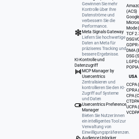
Gewinnen Sie mehr
Amazo
Kontrolle über Ihre
(ACS)
Datenströme und
Google
verbessern Sie die
Micros
Performance.
Mode 
Meta Signals Gateway
TCF 2.
Liefern Sie hochwertige
DSGVO
Daten an Meta für
GDPR 
präziseres Tracking und
DMA (
bessere Ergebnisse.
DSG (
KI-Kontrolle und
LGPD (
Datenzugriff
POPIA 
MCP Manager by
USA
Usercentrics
Zentralisieren und
CCPA (
kontrollieren Sie den KI-
CPRA (
Zugriff auf Systeme
CPA (C
und Daten
CTDPA 
Usercentrics Preference
UCPA 
Manager
VCDPA 
Bieten Sie Nutzer:innen
ein intelligentes Tool zur
Verwaltung von
Einwilligungspräferenzen.
Audience Unlocker