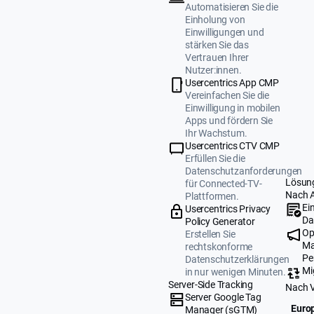
Automatisieren Sie die
Einholung von
Einwilligungen und
stärken Sie das
Vertrauen Ihrer
Nutzer:innen.
Usercentrics App CMP
Vereinfachen Sie die
Einwilligung in mobilen
Apps und fördern Sie
Ihr Wachstum.
Usercentrics CTV CMP
Erfüllen Sie die
Datenschutzanforderungen
Lösun
für Connected-TV-
Nach 
Plattformen.
Ei
Usercentrics Privacy
Da
Policy Generator
Op
Erstellen Sie
Ma
rechtskonforme
Pe
Datenschutzerklärungen
Mi
in nur wenigen Minuten.
Server-Side Tracking
Nach 
Server Google Tag
Europ
Manager (sGTM)