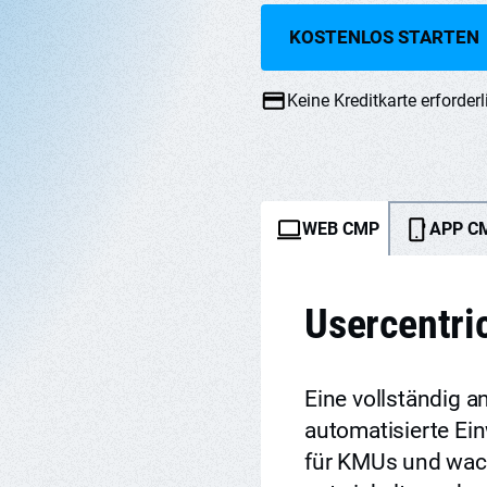
KOSTENLOS STARTEN
Keine Kreditkarte erforderl
WEB CMP
APP C
Usercentr
Eine vollständig a
automatisierte Ein
für KMUs und wa