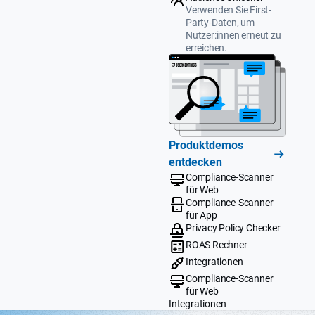
Verwenden Sie First-
Party-Daten, um
Nutzer:innen erneut zu
erreichen.
Produktdemos
entdecken
Compliance-Scanner
für Web
Compliance-Scanner
für App
Privacy Policy Checker
ROAS Rechner
Integrationen
Compliance-Scanner
für Web
Integrationen