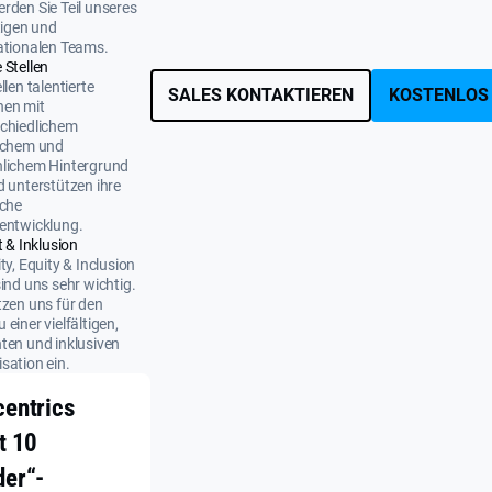
rden Sie Teil unseres
ltigen und
ationalen Teams.
 Stellen
llen talentierte
SALES KONTAKTIEREN
KOSTENLOS
nen mit
chiedlichem
ichem und
nlichem Hintergrund
d unterstützen ihre
iche
entwicklung.
t & Inklusion
ity, Equity & Inclusion
sind uns sehr wichtig.
tzen uns für den
 einer vielfältigen,
ten und inklusiven
sation ein.
centrics
t 10
der“-