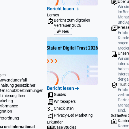
Über 
Wir si
Bericht lesen
im Ber
Lernen
Manag
Bericht zum digitalen
und A
Vertrauen 2026
Press
Neu
Erfahr
Kunden
sagen.
Medien
Unser
Wir si
intern
haben 
intere
gen
der ga
Anwendungsfall
Trust 
nhaltung gesetzlicher
Bericht lesen
Erfahr
tenschutzbestimmungen
Guides
vertr
timierung Ihrer
Partne
rketing-
Whitepapers
Manag
rformance
Checklisten
sind.
gration
Privacy-Led Marketing
Schließen 
Verordnung
Karrie
Erkunden
Komme
a und international
Case Studies