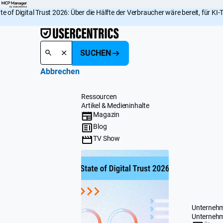
e of Digital Trust 2026: Über die Hälfte der Verbraucher wäre bereit, für K
SUCHEN
Abbrechen
Ressourcen
Artikel & Medieninhalte
Magazin
Blog
TV Show
Unterneh
Unterneh