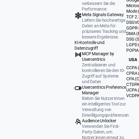
verbessern Sie die
Micros
Performance.
Mode 
Meta Signals Gateway
TCF 2.
Liefern Sie hochwertige
DSGVO
Daten an Meta für
GDPR 
präziseres Tracking und
DMA (
bessere Ergebnisse.
DSG (
KI-Kontrolle und
LGPD (
Datenzugriff
POPIA 
MCP Manager by
Usercentrics
USA
Zentralisieren und
CCPA (
kontrollieren Sie den KI-
CPRA (
Zugriff auf Systeme
CPA (C
und Daten
CTDPA 
Usercentrics Preference
UCPA 
Manager
VCDPA 
Bieten Sie Nutzer:innen
ein intelligentes Tool zur
Verwaltung von
Einwilligungspräferenzen.
Audience Unlocker
Verwenden Sie First-
Party-Daten, um
Nutzer:innen erneut zu