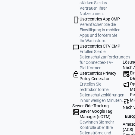
stärken Sie das
Vertrauen Ihrer
Nutzer:innen.
Usercentrics App CMP
Vereinfachen Sie die
Einwilligung in mobilen
Apps und fördern Sie
Ihr Wachstum.
Usercentrics CTV CMP
Erfüllen Sie die
Datenschutzanforderungen
Lösun
für Connected-TV-
Nach 
Plattformen.
Ei
Usercentrics Privacy
Da
Policy Generator
Op
Erstellen Sie
Ma
rechtskonforme
Pe
Datenschutzerklärungen
Mi
in nur wenigen Minuten.
Server-Side Tracking
Nach 
Server Google Tag
Europ
Manager (sGTM)
Gewinnen Sie mehr
Amazo
Kontrolle über Ihre
(ACS)
Datenströme und
Google