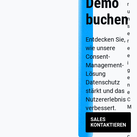
Demo
r
u
buchen
n
s
e
Entdecken Sie,
r
wie unsere
e
e
Consent-
i
Management-
g
Lösung
e
Datenschutz
n
stärkt und das
e
Nutzererlebnis
C
M
verbessert.
P
SALES
a
KONTAKTIEREN
u
c