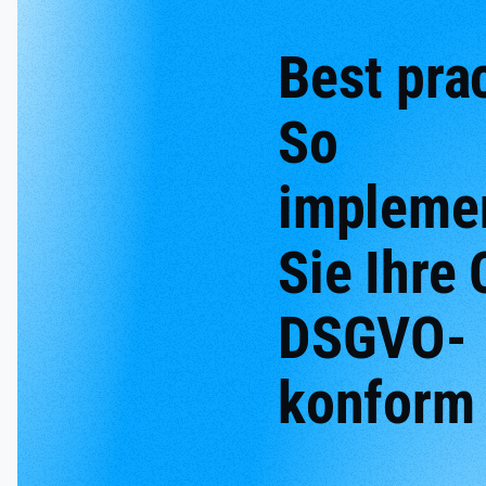
Best pra
So
impleme
Sie Ihre
DSGVO-
konform