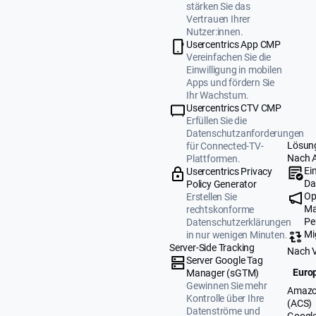
stärken Sie das
Vertrauen Ihrer
Nutzer:innen.
Usercentrics App CMP
Vereinfachen Sie die
Einwilligung in mobilen
Apps und fördern Sie
Ihr Wachstum.
Usercentrics CTV CMP
Erfüllen Sie die
Datenschutzanforderungen
Lösun
für Connected-TV-
Nach 
Plattformen.
Ei
Usercentrics Privacy
Da
Policy Generator
Op
Erstellen Sie
Ma
rechtskonforme
Pe
Datenschutzerklärungen
Mi
in nur wenigen Minuten.
Server-Side Tracking
Nach 
Server Google Tag
Europ
Manager (sGTM)
Gewinnen Sie mehr
Amazo
Kontrolle über Ihre
(ACS)
Datenströme und
Google