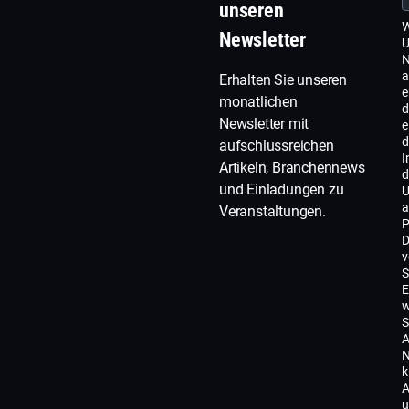
unseren
W
Newsletter
U
N
a
Erhalten Sie unseren
e
monatlichen
d
Newsletter mit
e
d
aufschlussreichen
I
Artikeln, Branchennews
d
und Einladungen zu
U
a
Veranstaltungen.
P
D
v
S
E
w
S
A
N
k
A
u