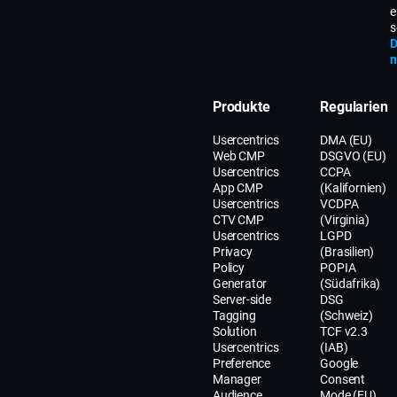
e
s
D
n
Produkte
Regularien
Usercentrics
DMA (EU)
Web CMP
DSGVO (EU)
Usercentrics
CCPA
App CMP
(Kalifornien)
Usercentrics
VCDPA
CTV CMP
(Virginia)
Usercentrics
LGPD
Privacy
(Brasilien)
Policy
POPIA
Generator
(Südafrika)
Server-side
DSG
Tagging
(Schweiz)
Solution
TCF v2.3
Usercentrics
(IAB)
Preference
Google
Manager
Consent
Audience
Mode (EU)