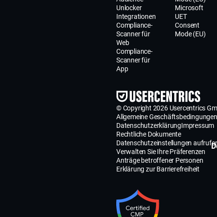
Unlocker
Microsoft
Integrationen
UET
Compliance-
Consent
Scanner für
Mode (EU)
Web
Compliance-
Scanner für
App
© Copyright 2026 Usercentrics G
Allgemeine Geschäftsbedingunge
Datenschutzerklärung
Impressum
Rechtliche Dokumente
Datenschutzeinstellungen aufrufe
D
Verwalten Sie Ihre Präferenzen
Anträge betroffener Personen
Erklärung zur Barrierefreiheit