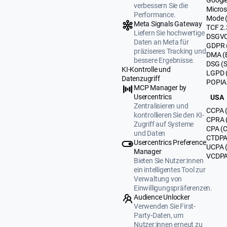
verbessern Sie die
Micros
Performance.
Mode 
Meta Signals Gateway
TCF 2.
Liefern Sie hochwertige
DSGVO
Daten an Meta für
GDPR 
präziseres Tracking und
DMA (
bessere Ergebnisse.
DSG (
KI-Kontrolle und
LGPD (
Datenzugriff
POPIA 
MCP Manager by
Usercentrics
USA
Zentralisieren und
CCPA (
kontrollieren Sie den KI-
CPRA (
Zugriff auf Systeme
CPA (C
und Daten
CTDPA 
Usercentrics Preference
UCPA 
Manager
VCDPA 
Bieten Sie Nutzer:innen
ein intelligentes Tool zur
Verwaltung von
Einwilligungspräferenzen.
Audience Unlocker
Verwenden Sie First-
Party-Daten, um
Nutzer:innen erneut zu