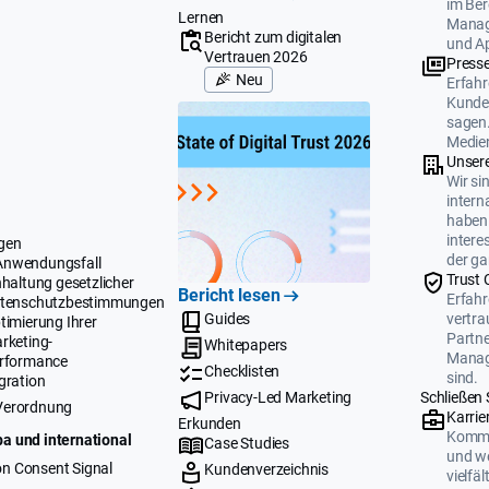
im Ber
Lernen
Manag
Bericht zum digitalen
und A
Vertrauen 2026
Press
Neu
Erfahr
Kunden
sagen.
Medien
Unser
Wir si
intern
haben 
intere
gen
der ga
Anwendungsfall
Trust 
nhaltung gesetzlicher
Bericht lesen
Erfahr
tenschutzbestimmungen
Guides
vertr
timierung Ihrer
Partne
rketing-
Whitepapers
Manag
rformance
Checklisten
sind.
gration
Privacy-Led Marketing
Schließen 
Verordnung
Karrie
Erkunden
Komme
a und international
Case Studies
und we
n Consent Signal
Kundenverzeichnis
vielfä