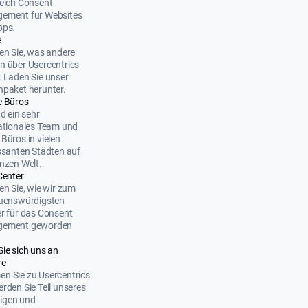
eich Consent
ement für Websites
pps.
e
en Sie, was andere
 über Usercentrics
 Laden Sie unser
paket herunter.
e Büros
nd ein sehr
ationales Team und
Büros in vielen
ssanten Städten auf
nzen Welt.
Center
en Sie, wie wir zum
auenswürdigsten
r für das Consent
ement geworden
Sie sich uns an
re
n Sie zu Usercentrics
rden Sie Teil unseres
ltigen und