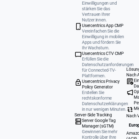
Einwilligungen und
stärken Sie das
Vertrauen Ihrer
Nutzer:innen.
Usercentrics App CMP
Vereinfachen Sie die
Einwilligung in mobilen
Apps und fördern Sie
Ihr Wachstum.
Usercentrics CTV CMP
Erfüllen Sie die
Datenschutzanforderungen
Lösun
für Connected-TV-
Nach 
Plattformen.
Ei
Usercentrics Privacy
Da
Policy Generator
Op
Erstellen Sie
Ma
rechtskonforme
Pe
Datenschutzerklärungen
Mi
in nur wenigen Minuten.
Server-Side Tracking
Nach 
Server Google Tag
Europ
Manager (sGTM)
Gewinnen Sie mehr
Amazo
Kontrolle über Ihre
(ACS)