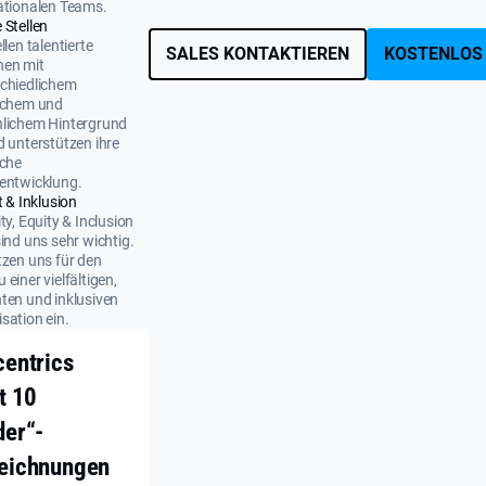
ationalen Teams.
 Stellen
llen talentierte
SALES KONTAKTIEREN
KOSTENLOS
nen mit
chiedlichem
ichem und
nlichem Hintergrund
d unterstützen ihre
iche
entwicklung.
t & Inklusion
ity, Equity & Inclusion
sind uns sehr wichtig.
tzen uns für den
 einer vielfältigen,
ten und inklusiven
sation ein.
centrics
t 10
der“-
eichnungen