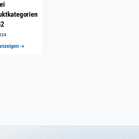
ei
uktkategorien
G2
2024
anzeigen