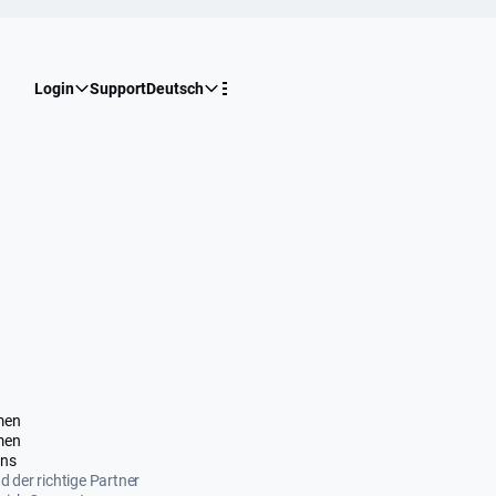
Login
Support
Deutsch
men
men
uns
nd der richtige Partner