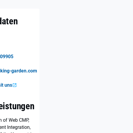
daten
709905
cking-garden.com
it uns
eistungen
n of Web CMP,
t Integration,