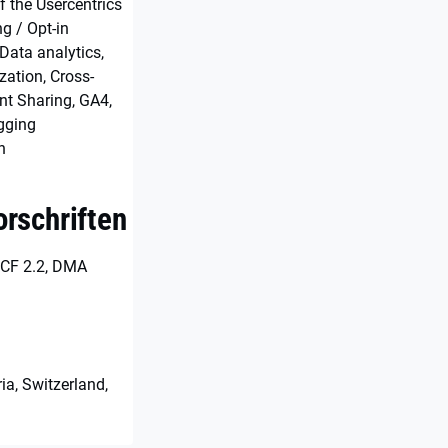
 the Usercentrics
g / Opt-in
Data analytics,
ation, Cross-
t Sharing, GA4,
gging
n
rschriften
CF 2.2, DMA
ia, Switzerland,