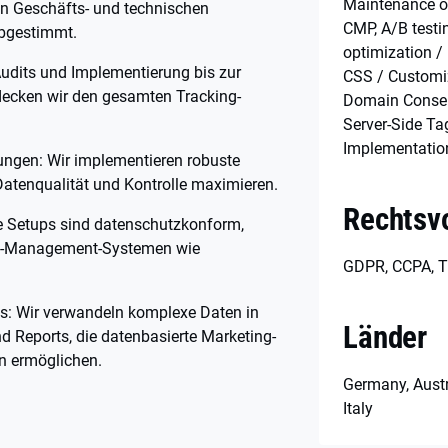
Maintenance of
hen Geschäfts- und technischen
CMP, A/B testin
bgestimmt.
optimization / 
Audits und Implementierung bis zur
CSS / Customiz
ecken wir den gesamten Tracking-
Domain Consen
Server-Side Ta
Implementatio
sungen: Wir implementieren robuste
 Datenqualität und Kontrolle maximieren.
Rechtsvo
re Setups sind datenschutzkonform,
ent-Management-Systemen wie
GDPR, CCPA, T
s: Wir verwandeln komplexe Daten in
Länder
d Reports, die datenbasierte Marketing-
n ermöglichen.
Germany, Austr
Italy