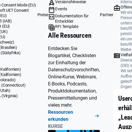
Versionshinweise
intern
 Consent Mode (EU)
Offene
Events
oft UET Consent
Wir ste
Preise
Partner
(EU)
Dokumentation für
Perso
3 (IAB)
Entwickler
unters
 (EU)
RFI Template
berufl
(UK)
persö
Alle Ressourcen
EU)
ein un
Schweiz)
berufl
Brasilien)
Entdecken Sie
Weiter
(Südafrika)
Vielfal
Blogartikel, Checklisten
Divers
zur Einhaltung der
(DEI) 
Datenschutzvorschriften,
Kalifornien)
Wir se
Kalifornien)
Aufbau
Online-Kurse, Webinare,
olorado)
gerech
E-Books, Podcasts,
(Connecticut)
Organi
Produktdokumentation,
(Utah)
(Virginia)
User
Pressemitteilungen und
vieles mehr.
erhäl
Ressourcen
„Lea
erkunden
Ausz
KURSE