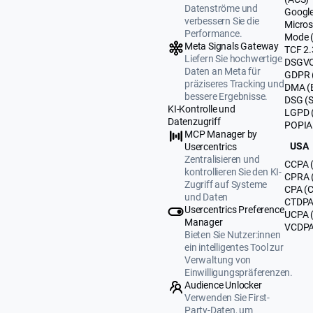
Datenströme und
Google
verbessern Sie die
Micros
Performance.
Mode 
Meta Signals Gateway
TCF 2.
Liefern Sie hochwertige
DSGVO
Daten an Meta für
GDPR 
präziseres Tracking und
DMA (
bessere Ergebnisse.
DSG (
KI-Kontrolle und
LGPD (
Datenzugriff
POPIA 
MCP Manager by
USA
Usercentrics
Zentralisieren und
CCPA (
kontrollieren Sie den KI-
CPRA (
Zugriff auf Systeme
CPA (C
und Daten
CTDPA 
Usercentrics Preference
UCPA 
Manager
VCDPA 
Bieten Sie Nutzer:innen
ein intelligentes Tool zur
Verwaltung von
Einwilligungspräferenzen.
Audience Unlocker
Verwenden Sie First-
Party-Daten, um