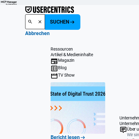
SUCHEN
Abbrechen
Ressourcen
Artikel & Medieninhalte
Magazin
Blog
TV Show
Unterneh
Unterneh
Über 
Wir si
Bericht lesen