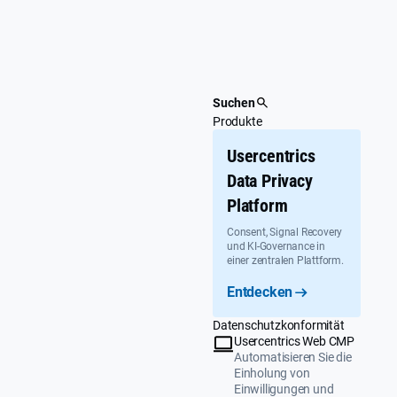
Überspringen
Tania
Vaz
LinkedIn
Suchen
Produkte
Usercentrics
Data Privacy
Platform
Consent, Signal Recovery
und KI-Governance in
einer zentralen Plattform.
Entdecken
Datenschutzkonformität
Usercentrics Web CMP
Automatisieren Sie die
Einholung von
Einwilligungen und