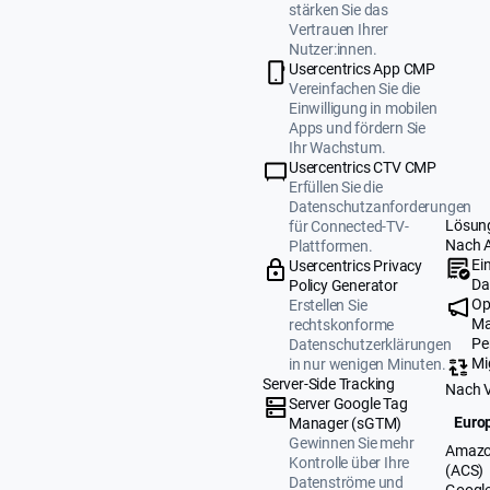
stärken Sie das
Vertrauen Ihrer
Nutzer:innen.
Usercentrics App CMP
Vereinfachen Sie die
Einwilligung in mobilen
Apps und fördern Sie
Ihr Wachstum.
Usercentrics CTV CMP
Erfüllen Sie die
Datenschutzanforderungen
Lösun
für Connected-TV-
Nach 
Plattformen.
Ei
Usercentrics Privacy
Da
Policy Generator
Op
Erstellen Sie
Ma
rechtskonforme
Pe
Datenschutzerklärungen
Mi
in nur wenigen Minuten.
Server-Side Tracking
Nach 
Server Google Tag
Europ
Manager (sGTM)
Gewinnen Sie mehr
Amazo
Kontrolle über Ihre
(ACS)
Datenströme und
Google