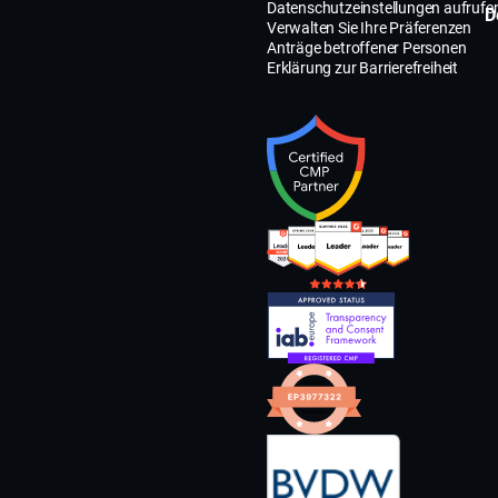
Datenschutzeinstellungen aufrufe
D
Verwalten Sie Ihre Präferenzen
Anträge betroffener Personen
Erklärung zur Barrierefreiheit