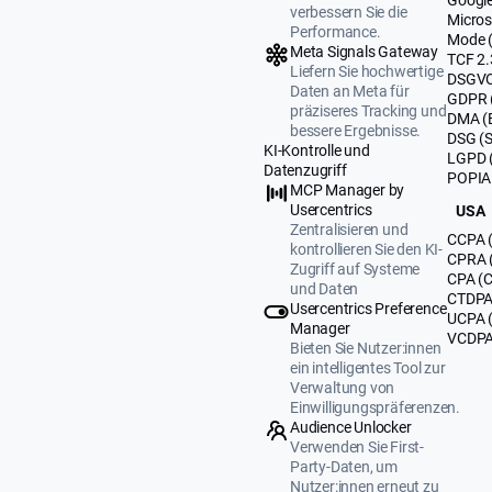
verbessern Sie die
Micros
Performance.
Mode 
Meta Signals Gateway
TCF 2.
Liefern Sie hochwertige
DSGVO
Daten an Meta für
GDPR 
präziseres Tracking und
DMA (
bessere Ergebnisse.
DSG (
KI-Kontrolle und
LGPD (
Datenzugriff
POPIA 
MCP Manager by
Usercentrics
USA
Zentralisieren und
CCPA (
kontrollieren Sie den KI-
CPRA (
Zugriff auf Systeme
CPA (C
und Daten
CTDPA 
Usercentrics Preference
UCPA 
Manager
VCDPA 
Bieten Sie Nutzer:innen
ein intelligentes Tool zur
Verwaltung von
Einwilligungspräferenzen.
Audience Unlocker
Verwenden Sie First-
Party-Daten, um
Nutzer:innen erneut zu