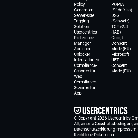
Policy
POPIA
stärkt
Generator
(Südafrika)
und
Server-side
DSG
Tagging
(Schweiz)
eine
Solution
TCF v2.3
privacy-
Usercentrics
(IAB)
led
Preference
Google
Manager
Consent
Datenstrategie
Audience
Mode (EU)
unterstützt.
Unlocker
Microsoft
Integrationen
UET
Compliance-
Consent
Scanner für
Mode (EU)
Web
Compliance-
Scanner für
App
© Copyright 2026 Usercentrics G
Allgemeine Geschäftsbedingunge
Datenschutzerklärung
Impressum
Rechtliche Dokumente