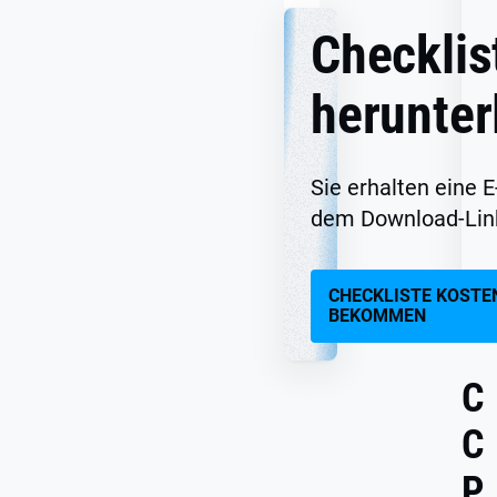
Checklis
herunter
Sie erhalten eine E
dem Download-Lin
CHECKLISTE KOSTE
BEKOMMEN
C
C
P