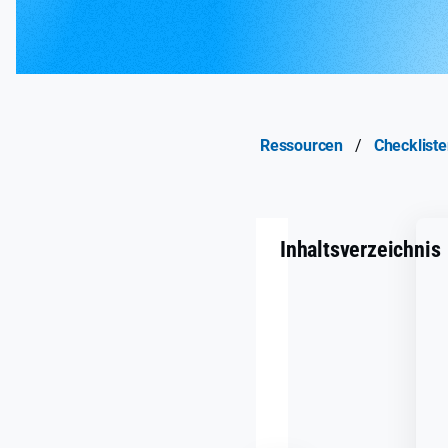
Ressourcen
/
Checklist
Inhaltsverzeichnis
CCPA/CPRA
Checklist:
Ihr
Toolkit
für
Compliance