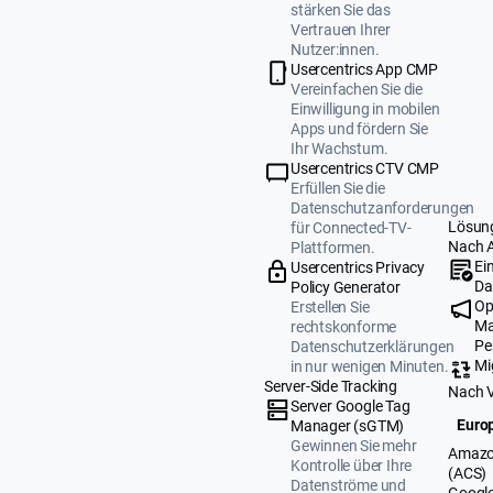
stärken Sie das
Vertrauen Ihrer
Nutzer:innen.
Usercentrics App CMP
Vereinfachen Sie die
Einwilligung in mobilen
Apps und fördern Sie
Ihr Wachstum.
Usercentrics CTV CMP
Erfüllen Sie die
Datenschutzanforderungen
Lösun
für Connected-TV-
Nach 
Plattformen.
Ei
Usercentrics Privacy
Da
Policy Generator
Op
Erstellen Sie
Ma
rechtskonforme
Pe
Datenschutzerklärungen
Mi
in nur wenigen Minuten.
Server-Side Tracking
Nach 
Server Google Tag
Europ
Manager (sGTM)
Gewinnen Sie mehr
Amazo
Kontrolle über Ihre
(ACS)
Datenströme und
Google