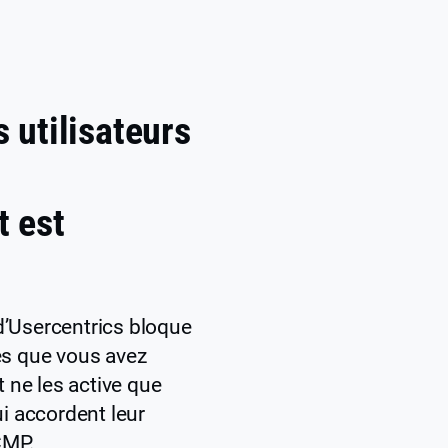
 utilisateurs
 est
d’Usercentrics bloque
es que vous avez
t ne les active que
ui accordent leur
CMP.