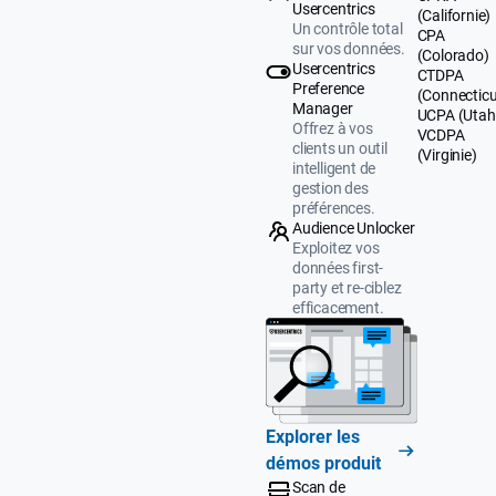
Usercentrics
(Californie)
Un contrôle total
CPA
sur vos données.
(Colorado)
Usercentrics
CTDPA
Preference
(Connecticu
Manager
UCPA (Utah
Offrez à vos
VCDPA
clients un outil
(Virginie)
intelligent de
gestion des
préférences.
Audience Unlocker
Exploitez vos
données first-
party et re-ciblez
efficacement.
Explorer les
démos produit
Scan de