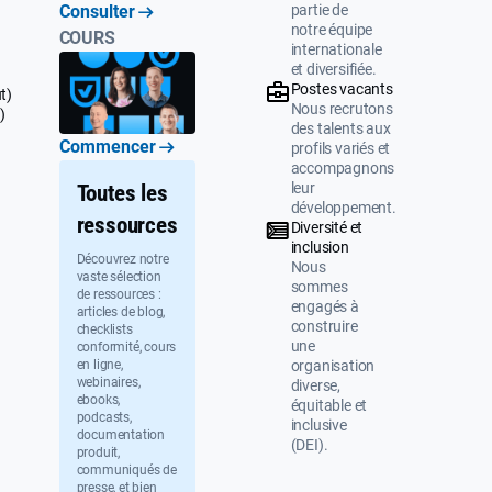
partie de
Consulter
notre équipe
COURS
internationale
et diversifiée.
Postes vacants
t)
Nous recrutons
)
des talents aux
Commencer
profils variés et
accompagnons
leur
Toutes les
développement.
ressources
Diversité et
inclusion
Découvrez notre
Nous
vaste sélection
sommes
de ressources :
engagés à
articles de blog,
construire
checklists
une
conformité, cours
organisation
en ligne,
webinaires,
diverse,
ebooks,
équitable et
podcasts,
inclusive
documentation
(DEI).
produit,
communiqués de
presse, et bien