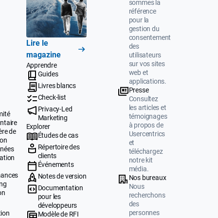
sommes la
référence
pour la
gestion du
consentement
Lire le
des
magazine
utilisateurs
sur vos sites
Apprendre
web et
Guides
applications.
Livres blancs
Presse
Check-list
Consultez
les articles et
Privacy-Led
mité
témoignages
Marketing
ntaire
à propos de
Explorer
ère de
Usercentrics
Études de cas
ion
et
Répertoire des
nnées
téléchargez
clients
ation
notre kit
Événements
média.
mances
Notes de version
Nos bureaux
ing
Nous
Documentation
on
recherchons
pour les
des
développeurs
personnes
tion
Modèle de RFI